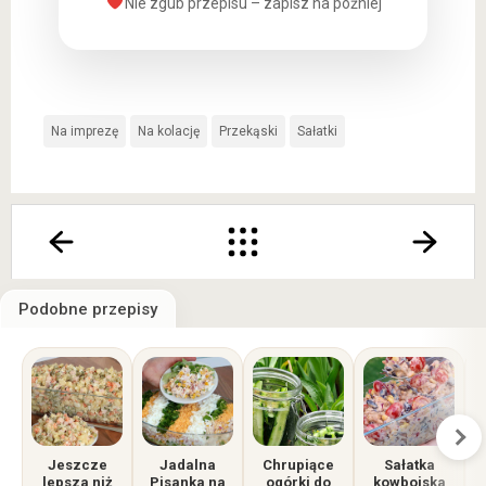
Nie zgub przepisu – zapisz na później
Na imprezę
Na kolację
Przekąski
Sałatki
Podobne przepisy
Jeszcze
Jadalna
Chrupiące
Sałatka
M
lepsza niż
Pisanka na
ogórki do
kowbojska