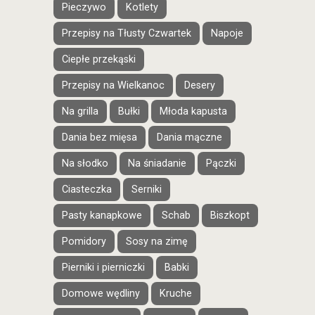
Pieczywo
Kotlety
Przepisy na Tłusty Czwartek
Napoje
Ciepłe przekąski
Przepisy na Wielkanoc
Desery
Na grilla
Bułki
Młoda kapusta
Dania bez mięsa
Dania mączne
Na słodko
Na śniadanie
Pączki
Ciasteczka
Serniki
Pasty kanapkowe
Schab
Biszkopt
Pomidory
Sosy na zimę
Pierniki i pierniczki
Babki
Domowe wędliny
Kruche