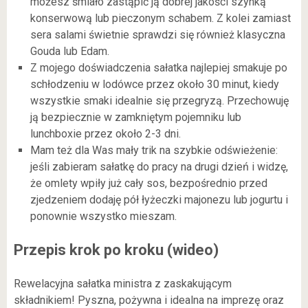
możesz śmiało zastąpić ją dobrej jakości szynką
konserwową lub pieczonym schabem. Z kolei zamiast
sera salami świetnie sprawdzi się również klasyczna
Gouda lub Edam.
Z mojego doświadczenia sałatka najlepiej smakuje po
schłodzeniu w lodówce przez około 30 minut, kiedy
wszystkie smaki idealnie się przegryzą. Przechowuję
ją bezpiecznie w zamkniętym pojemniku lub
lunchboxie przez około 2-3 dni.
Mam też dla Was mały trik na szybkie odświeżenie:
jeśli zabieram sałatkę do pracy na drugi dzień i widzę,
że omlety wpiły już cały sos, bezpośrednio przed
zjedzeniem dodaję pół łyżeczki majonezu lub jogurtu i
ponownie wszystko mieszam.
Przepis krok po kroku (wideo)
Rewelacyjna sałatka ministra z zaskakującym
składnikiem! Pyszna, pożywna i idealna na imprezę oraz