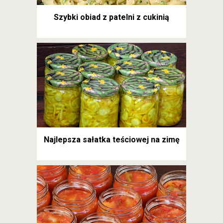
Szybki obiad z patelni z cukinią
Najlepsza sałatka teściowej na zimę