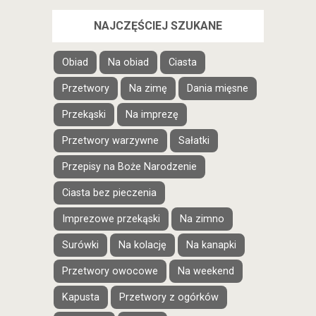
NAJCZĘŚCIEJ SZUKANE
Obiad
Na obiad
Ciasta
Przetwory
Na zimę
Dania mięsne
Przekąski
Na imprezę
Przetwory warzywne
Sałatki
Przepisy na Boże Narodzenie
Ciasta bez pieczenia
Imprezowe przekąski
Na zimno
Surówki
Na kolację
Na kanapki
Przetwory owocowe
Na weekend
Kapusta
Przetwory z ogórków