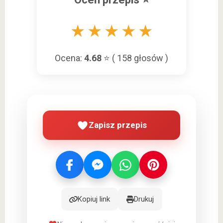
★
★
★
★
★
Ocena:
4.68
⭐ (
158
głosów )
Zapisz przepis
Kopiuj link
Drukuj