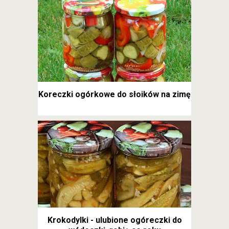
Koreczki ogórkowe do słoików na zimę
Krokodylki - ulubione ogóreczki do