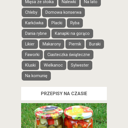
Mięsa ze słoika
Nalewki
Na lato
Chleby
Domowa konserwa
Karkówka
Placki
Ryba
Dania rybne
Kanapki na gorąco
Likier
Makarony
Piernik
Buraki
Faworki
Ciasteczka świąteczne
Kluski
Wielkanoc
Sylwester
Na komunię
PRZEPISY NA CZASIE