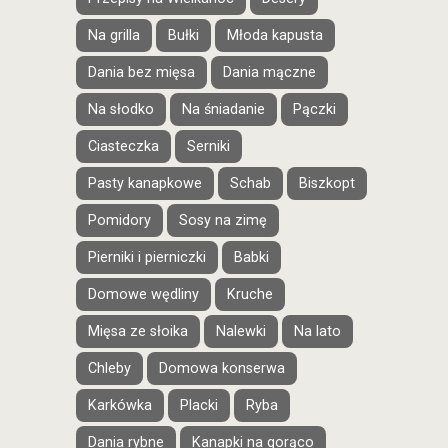
Na grilla
Bułki
Młoda kapusta
Dania bez mięsa
Dania mączne
Na słodko
Na śniadanie
Pączki
Ciasteczka
Serniki
Pasty kanapkowe
Schab
Biszkopt
Pomidory
Sosy na zimę
Pierniki i pierniczki
Babki
Domowe wędliny
Kruche
Mięsa ze słoika
Nalewki
Na lato
Chleby
Domowa konserwa
Karkówka
Placki
Ryba
Dania rybne
Kanapki na gorąco