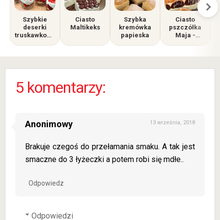
Szybkie
Ciasto
Szybka
Ciasto
deserki
Maltikeks
kremówka
pszczółka
truskawkowe
papieska
Maja -
w
zachwyca
szklankach
nie tylko
smakiem,
ale i
wyglądem
5 komentarzy:
Anonimowy
13 września, 2018
Brakuje czegoś do przełamania smaku. A tak jest
smaczne do 3 łyżeczki a potem robi się mdłe..
Odpowiedz
Odpowiedzi