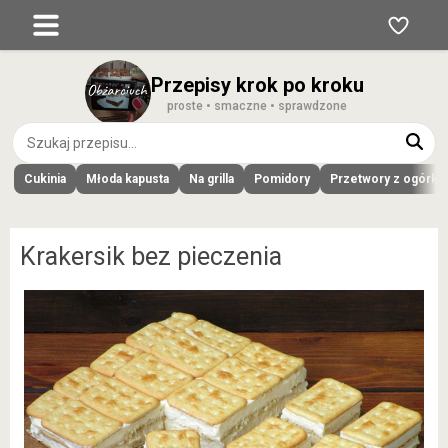
Przepisy krok po kroku
proste • smaczne • sprawdzone
Cukinia
Młoda kapusta
Na grilla
Pomidory
Przetwory z ogórk
Krakersik bez pieczenia