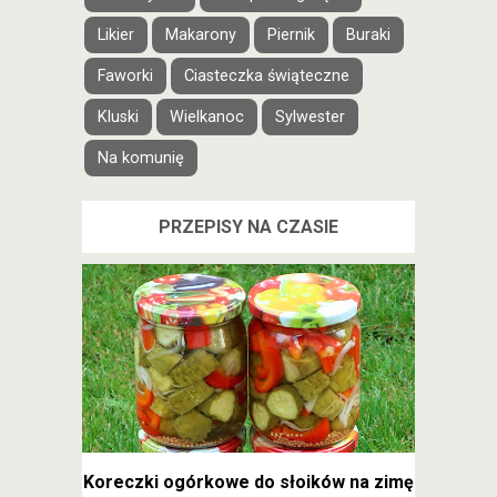
Likier
Makarony
Piernik
Buraki
Faworki
Ciasteczka świąteczne
Kluski
Wielkanoc
Sylwester
Na komunię
PRZEPISY NA CZASIE
Koreczki ogórkowe do słoików na zimę