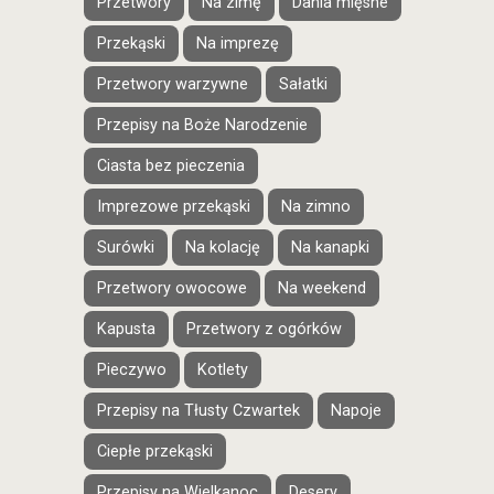
Przetwory
Na zimę
Dania mięsne
Przekąski
Na imprezę
Przetwory warzywne
Sałatki
Przepisy na Boże Narodzenie
Ciasta bez pieczenia
Imprezowe przekąski
Na zimno
Surówki
Na kolację
Na kanapki
Przetwory owocowe
Na weekend
Kapusta
Przetwory z ogórków
Pieczywo
Kotlety
Przepisy na Tłusty Czwartek
Napoje
Ciepłe przekąski
Przepisy na Wielkanoc
Desery