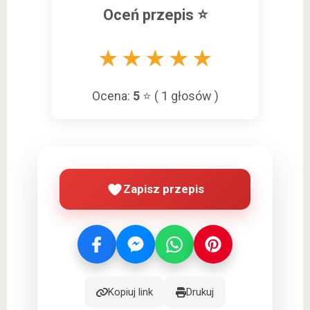
Oceń przepis ⭐
★
★
★
★
★
Ocena:
5
⭐ (
1
głosów )
Zapisz przepis
Kopiuj link
Drukuj