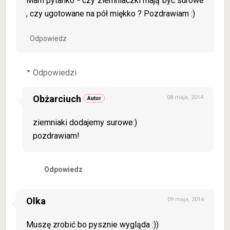
Mam pytanko - czy ziemniaczki mają być surowe
, czy ugotowane na pół miękko ? Pozdrawiam :)
Odpowiedz
Odpowiedzi
Obżarciuch
08 maja, 2014
ziemniaki dodajemy surowe:)
pozdrawiam!
Odpowiedz
Olka
09 maja, 2014
Muszę zrobić bo pysznie wygląda :))