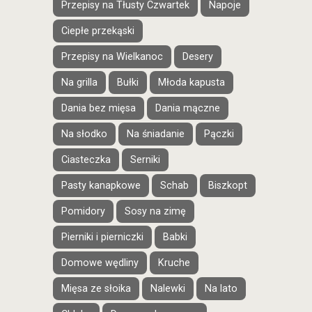
Przepisy na Tłusty Czwartek
Napoje
Ciepłe przekąski
Przepisy na Wielkanoc
Desery
Na grilla
Bułki
Młoda kapusta
Dania bez mięsa
Dania mączne
Na słodko
Na śniadanie
Pączki
Ciasteczka
Serniki
Pasty kanapkowe
Schab
Biszkopt
Pomidory
Sosy na zimę
Pierniki i pierniczki
Babki
Domowe wędliny
Kruche
Mięsa ze słoika
Nalewki
Na lato