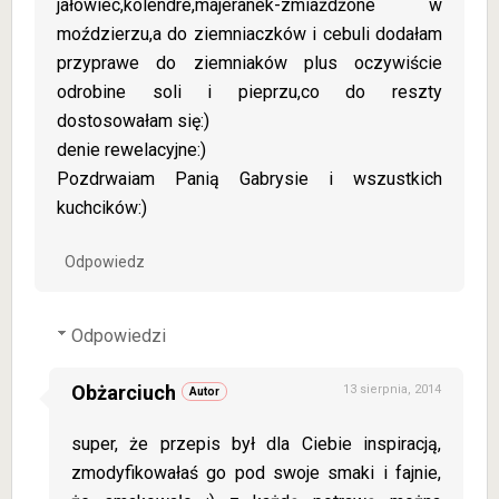
jałowiec,kolendre,majeranek-zmiażdżone w
moździerzu,a do ziemniaczków i cebuli dodałam
przyprawe do ziemniaków plus oczywiście
odrobine soli i pieprzu,co do reszty
dostosowałam się:)
denie rewelacyjne:)
Pozdrwaiam Panią Gabrysie i wszustkich
kuchcików:)
Odpowiedz
Odpowiedzi
Obżarciuch
13 sierpnia, 2014
super, że przepis był dla Ciebie inspiracją,
zmodyfikowałaś go pod swoje smaki i fajnie,