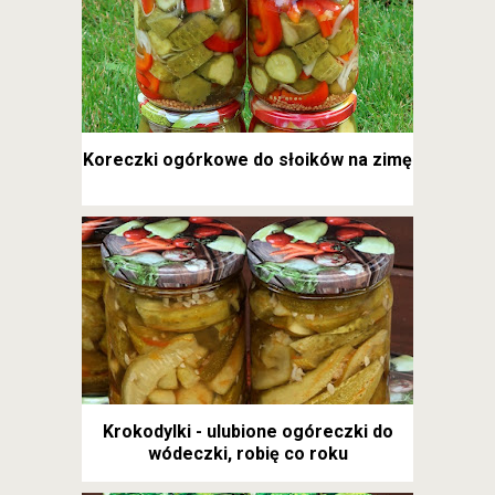
Koreczki ogórkowe do słoików na zimę
Krokodylki - ulubione ogóreczki do
wódeczki, robię co roku