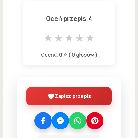
Oceń przepis ⭐
★
★
★
★
★
Ocena:
0
⭐ (
0
głosów )
Zapisz przepis