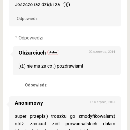
Jeszcze raz dzięki za....:))))
Odpowiedz
Odpowiedzi
Obżarciuch
02 czerwca, 2014
:):):) nie ma za co :) pozdrawiam!
Odpowiedz
Anonimowy
13 sierpnia, 2014
super przepis:) troszku go zmodyfikowałam:)
otóż zamiast ziól prowansalskich dałam