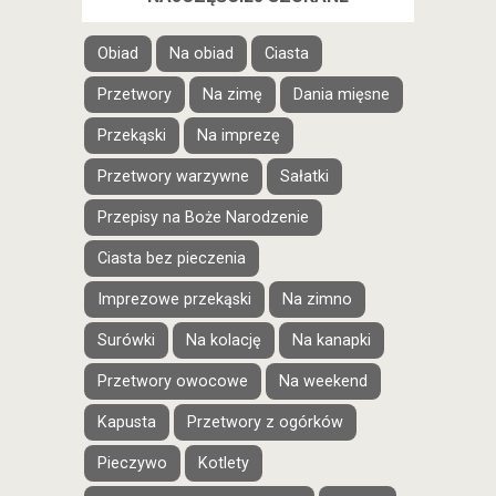
Obiad
Na obiad
Ciasta
Przetwory
Na zimę
Dania mięsne
Przekąski
Na imprezę
Przetwory warzywne
Sałatki
Przepisy na Boże Narodzenie
Ciasta bez pieczenia
Imprezowe przekąski
Na zimno
Surówki
Na kolację
Na kanapki
Przetwory owocowe
Na weekend
Kapusta
Przetwory z ogórków
Pieczywo
Kotlety