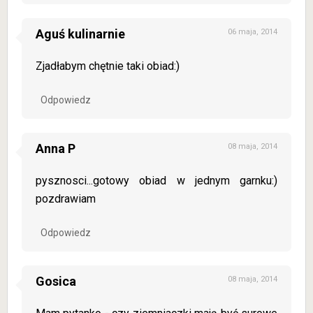
Aguś kulinarnie
06 maja, 2014
Zjadłabym chętnie taki obiad:)
Odpowiedz
Anna P
08 maja, 2014
pysznosci...gotowy obiad w jednym garnku:)
pozdrawiam
Odpowiedz
Gosica
08 maja, 2014