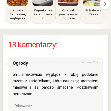
Kotlety
Zapiekanka
Kurczak
Schabowe
Papieskie,
kalafiorowa
pieczony w
Texas
najlepsze
z
jogurcie
kotlety
pomidorem i
siekane.
kiełbasą
Znikają w
mig!
13 komentarzy:
Ogrody
06 maja, 2014
eh......smakowicie wygląda - robię podobnie
razem z kartofelkami, które nasiąkają aromatem
mięsiwa i są bardzo smaczne. Pozdrawiam
serdecznie
Odpowiedz