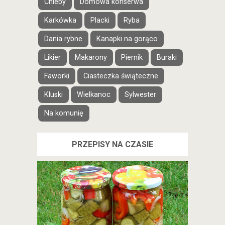
Chleby
Domowa konserwa
Karkówka
Placki
Ryba
Dania rybne
Kanapki na gorąco
Likier
Makarony
Piernik
Buraki
Faworki
Ciasteczka świąteczne
Kluski
Wielkanoc
Sylwester
Na komunię
PRZEPISY NA CZASIE