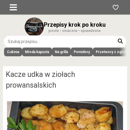
Przepisy krok po kroku
proste • smaczne • sprawdzone
Cukinia
Młoda kapusta
Na grilla
Pomidory
Przetwory z ogórk
Kacze udka w ziołach
prowansalskich