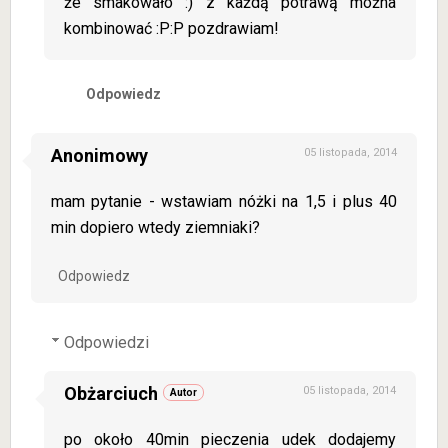
że smakowało :) z każdą potrawą można
kombinować :P:P pozdrawiam!
Odpowiedz
Anonimowy
05 listopada, 2014
mam pytanie - wstawiam nóżki na 1,5 i plus 40
min dopiero wtedy ziemniaki?
Odpowiedz
Odpowiedzi
Obżarciuch
05 listopada, 2014
po około 40min pieczenia udek dodajemy