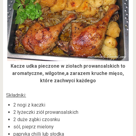
Kacze udka pieczone w ziołach prowansalskich to
aromatyczne, wilgotne,a zarazem kruche mięso,
które zachwyci każdego
Składniki:
2 nogi z kaczki
2 łyżeczki ziół prowansalskich
2 duże ząbki czosnku
sól, pieprz mielony
papryka chilli lub słodka