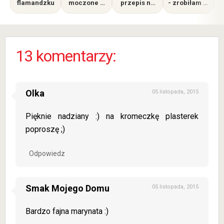
flamandzku
moczone w
przepis na
- zrobiłam te
mleku i
soczyste
słynne
cebuli
mięso, a nie
kotlety z
suche jak
TikToka,
wiór
takiego
efektu się nie
13 komentarzy:
spodziewała
m
Olka
05 listopada, 2015
Pięknie nadziany :) na kromeczkę plasterek
poproszę ;)
Odpowiedz
Smak Mojego Domu
05 listopada, 2015
Bardzo fajna marynata :)