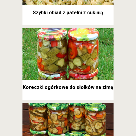
Szybki obiad z patelni z cukinią
Koreczki ogórkowe do słoików na zimę