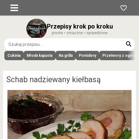
Przepisy krok po kroku
proste • smaczne • sprawdzone
Cukinia
Młoda kapusta
Na grilla
Pomidory
Przetwory z ogórk
Schab nadziewany kiełbasą