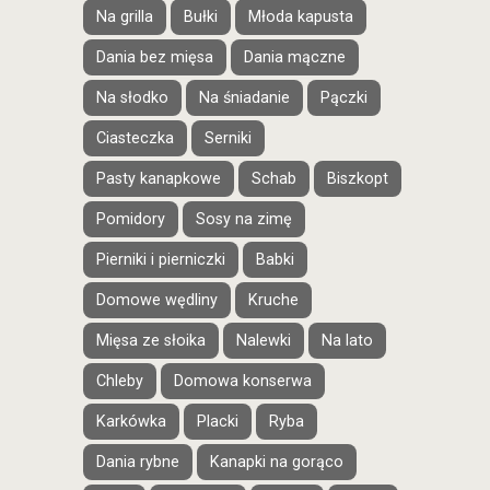
Na grilla
Bułki
Młoda kapusta
Dania bez mięsa
Dania mączne
Na słodko
Na śniadanie
Pączki
Ciasteczka
Serniki
Pasty kanapkowe
Schab
Biszkopt
Pomidory
Sosy na zimę
Pierniki i pierniczki
Babki
Domowe wędliny
Kruche
Mięsa ze słoika
Nalewki
Na lato
Chleby
Domowa konserwa
Karkówka
Placki
Ryba
Dania rybne
Kanapki na gorąco