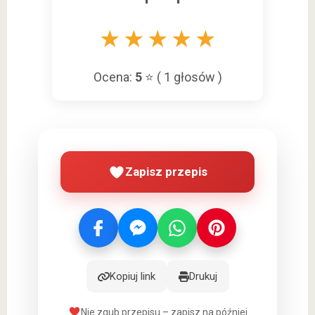
★
★
★
★
★
Ocena:
5
⭐ (
1
głosów )
Zapisz przepis
Kopiuj link
Drukuj
Nie zgub przepisu – zapisz na później