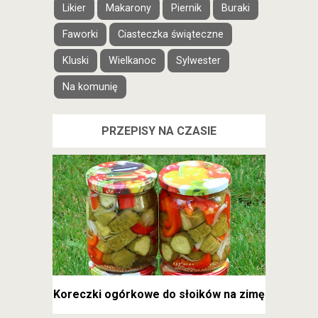
Likier
Makarony
Piernik
Buraki
Faworki
Ciasteczka świąteczne
Kluski
Wielkanoc
Sylwester
Na komunię
PRZEPISY NA CZASIE
Koreczki ogórkowe do słoików na zimę