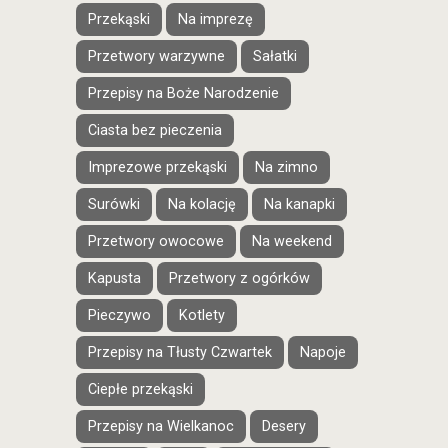
Przekąski
Na imprezę
Przetwory warzywne
Sałatki
Przepisy na Boże Narodzenie
Ciasta bez pieczenia
Imprezowe przekąski
Na zimno
Surówki
Na kolację
Na kanapki
Przetwory owocowe
Na weekend
Kapusta
Przetwory z ogórków
Pieczywo
Kotlety
Przepisy na Tłusty Czwartek
Napoje
Ciepłe przekąski
Przepisy na Wielkanoc
Desery