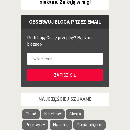
siekane. Znikają w mig!
OBSERWUJ BLOGA PRZEZ EMAIL
Podobają Ci się przepisy? Bądź na
bieżąco
NAJCZĘŚCIEJ SZUKANE
Obiad
Na obiad
Ciasta
Przetwory
Na zimę
Dania mięsne