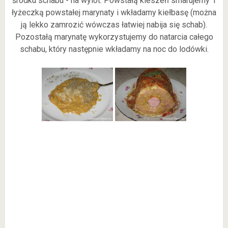
środku schabu - na wylot. Powstałą kieszeń smarujemy 1
łyżeczką powstałej marynaty i wkładamy kiełbasę (można
ją lekko zamrozić wówczas łatwiej nabija się schab).
Pozostałą marynatę wykorzystujemy do natarcia całego
schabu, który następnie wkładamy na noc do lodówki.