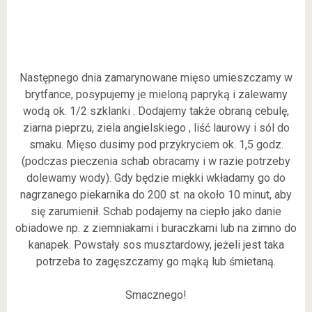
Następnego dnia zamarynowane mięso umieszczamy w
brytfance, posypujemy je mieloną papryką i zalewamy
wodą ok. 1/2 szklanki . Dodajemy także obraną cebulę,
ziarna pieprzu, ziela angielskiego , liść laurowy i sól do
smaku. Mięso dusimy pod przykryciem ok. 1,5 godz.
(podczas pieczenia schab obracamy i w razie potrzeby
dolewamy wody). Gdy będzie miękki wkładamy go do
nagrzanego piekarnika do 200 st. na około 10 minut, aby
się zarumienił. Schab podajemy na ciepło jako danie
obiadowe np. z ziemniakami i buraczkami lub na zimno do
kanapek. Powstały sos musztardowy, jeżeli jest taka
potrzeba to zagęszczamy go mąką lub śmietaną.
Smacznego!