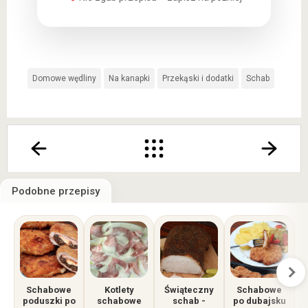
Domowe wędliny
Na kanapki
Przekąski i dodatki
Schab
Podobne przepisy
Schabowe
Kotlety
Świąteczny
Schabowe
T
poduszki po
schabowe
schab -
po dubajsku