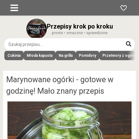
Przepisy krok po kroku
proste • smaczne • sprawdzone
Cukinia
Młoda kapusta
Na grilla
Pomidory
Przetwory z ogórk
Marynowane ogórki - gotowe w
godzinę! Mało znany przepis