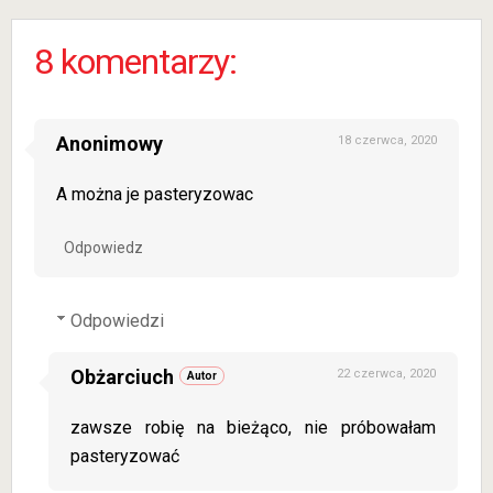
pierzynką
w oliwie
8 komentarzy:
Anonimowy
18 czerwca, 2020
A można je pasteryzowac
Odpowiedz
Odpowiedzi
Obżarciuch
22 czerwca, 2020
zawsze robię na bieżąco, nie próbowałam
pasteryzować