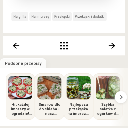
Na grilla
Na imprezę
Przekąski
Przekąski i dodatki
Podobne przepisy
Hit każdej
Smarowidło
Najlepsza
Szybka
imprezy w
do chleba -
przekąska
sałatka z
ogrodzie!
nasz
na imprezę i
ogórków do
Ekspresowe
kanapkowy
do grilla!
grilla i do
p
pomidory
ulubieniec
Marynowana
obiadu
pod
mozzarella