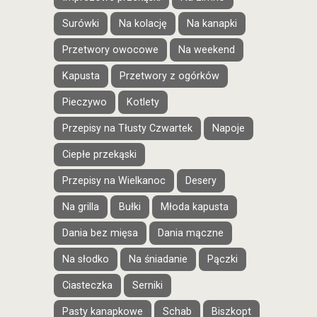
Surówki
Na kolację
Na kanapki
Przetwory owocowe
Na weekend
Kapusta
Przetwory z ogórków
Pieczywo
Kotlety
Przepisy na Tłusty Czwartek
Napoje
Ciepłe przekąski
Przepisy na Wielkanoc
Desery
Na grilla
Bułki
Młoda kapusta
Dania bez mięsa
Dania mączne
Na słodko
Na śniadanie
Pączki
Ciasteczka
Serniki
Pasty kanapkowe
Schab
Biszkopt