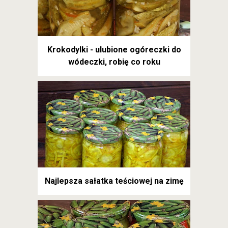
Krokodylki - ulubione ogóreczki do
wódeczki, robię co roku
Najlepsza sałatka teściowej na zimę