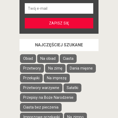
NAJCZĘŚCIEJ SZUKANE
Obiad
Na obiad
Ciasta
Przetwory
Na zimę
Dania mięsne
Przekąski
Na imprezę
Przetwory warzywne
Sałatki
Przepisy na Boże Narodzenie
Ciasta bez pieczenia
Imprezowe przekąski
Na zimno