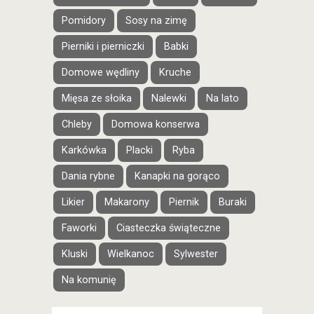
Pomidory
Sosy na zimę
Pierniki i pierniczki
Babki
Domowe wędliny
Kruche
Mięsa ze słoika
Nalewki
Na lato
Chleby
Domowa konserwa
Karkówka
Placki
Ryba
Dania rybne
Kanapki na gorąco
Likier
Makarony
Piernik
Buraki
Faworki
Ciasteczka świąteczne
Kluski
Wielkanoc
Sylwester
Na komunię