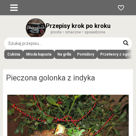
Przepisy krok po kroku
proste • smaczne • sprawdzone
Cukinia
Młoda kapusta
Na grilla
Pomidory
Przetwory z ogórk
Pieczona golonka z indyka