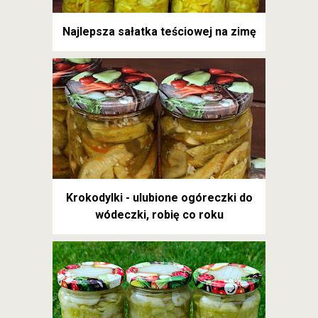
Najlepsza sałatka teściowej na zimę
Krokodylki - ulubione ogóreczki do
wódeczki, robię co roku