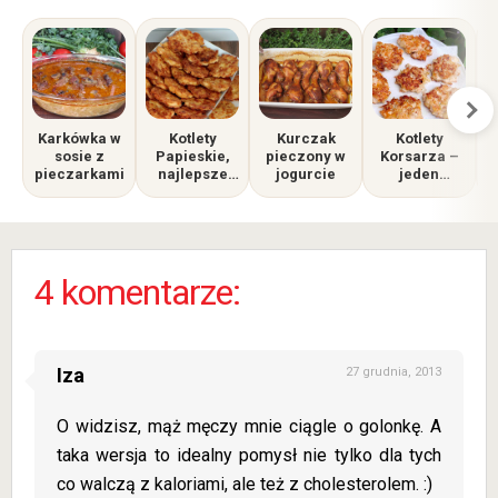
Karkówka w
Kotlety
Kurczak
Kotlety
sosie z
Papieskie,
pieczony w
Korsarza –
pieczarkami
najlepsze
jogurcie
jeden
kotlety
składnik
siekane.
zmienia
s
Znikają w
wszystko!
mig!
4 komentarze:
Iza
27 grudnia, 2013
O widzisz, mąż męczy mnie ciągle o golonkę. A
taka wersja to idealny pomysł nie tylko dla tych
co walczą z kaloriami, ale też z cholesterolem. :)