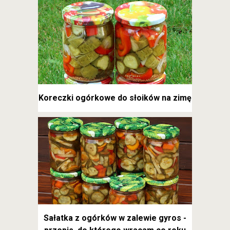
Koreczki ogórkowe do słoików na zimę
Sałatka z ogórków w zalewie gyros -