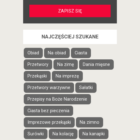
NAJCZĘŚCIEJ SZUKANE
Obiad
Na obiad
Ciasta
Przetwory
Na zimę
Dania mięsne
Przekąski
Na imprezę
Przetwory warzywne
Sałatki
Przepisy na Boże Narodzenie
Ciasta bez pieczenia
Imprezowe przekąski
Na zimno
Surówki
Na kolację
Na kanapki