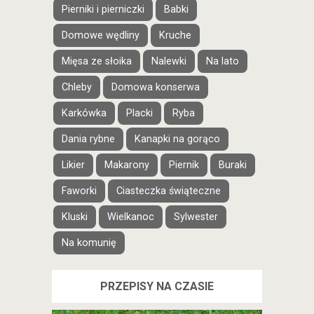
Pierniki i pierniczki
Babki
Domowe wędliny
Kruche
Mięsa ze słoika
Nalewki
Na lato
Chleby
Domowa konserwa
Karkówka
Placki
Ryba
Dania rybne
Kanapki na gorąco
Likier
Makarony
Piernik
Buraki
Faworki
Ciasteczka świąteczne
Kluski
Wielkanoc
Sylwester
Na komunię
PRZEPISY NA CZASIE