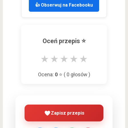
👍 Obserwuj na Facebooku
Oceń przepis ⭐
★
★
★
★
★
Ocena:
0
⭐ (
0
głosów )
Zapisz przepis