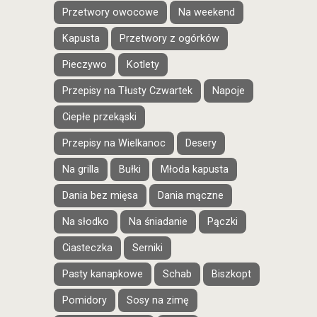
Przetwory owocowe
Na weekend
Kapusta
Przetwory z ogórków
Pieczywo
Kotlety
Przepisy na Tłusty Czwartek
Napoje
Ciepłe przekąski
Przepisy na Wielkanoc
Desery
Na grilla
Bułki
Młoda kapusta
Dania bez mięsa
Dania mączne
Na słodko
Na śniadanie
Pączki
Ciasteczka
Serniki
Pasty kanapkowe
Schab
Biszkopt
Pomidory
Sosy na zimę