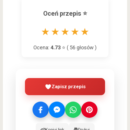
Oceń przepis ⭐
★
★
★
★
★
Ocena:
4.73
⭐ (
56
głosów )
Zapisz przepis
Kopiuj link
Drukuj