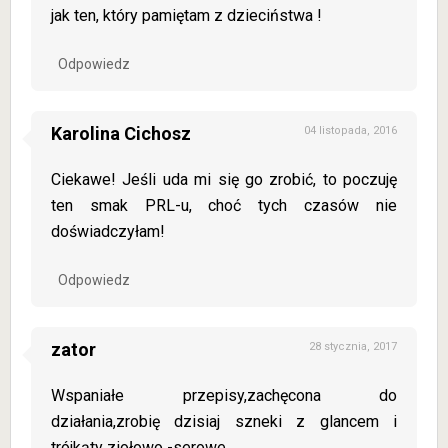
jak ten, który pamiętam z dzieciństwa !
Odpowiedz
Karolina Cichosz
04 listopada, 2016
Ciekawe! Jeśli uda mi się go zrobić, to poczuję
ten smak PRL-u, choć tych czasów nie
doświadczyłam!
Odpowiedz
zator
28 stycznia, 2017
Wspaniałe przepisy,zachęcona do
działania,zrobię dzisiaj szneki z glancem i
trójkąty ziołowo -serowe.