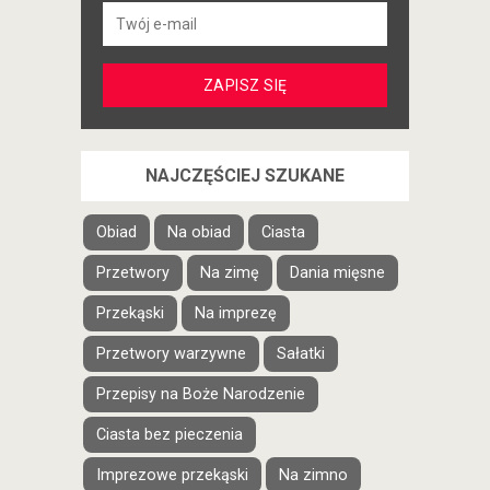
NAJCZĘŚCIEJ SZUKANE
Obiad
Na obiad
Ciasta
Przetwory
Na zimę
Dania mięsne
Przekąski
Na imprezę
Przetwory warzywne
Sałatki
Przepisy na Boże Narodzenie
Ciasta bez pieczenia
Imprezowe przekąski
Na zimno