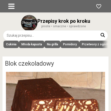
Przepisy krok po kroku
proste • smaczne • sprawdzone
Cukinia
Młoda kapusta
Na grilla
Pomidory
Przetwory z ogórk
Blok czekoladowy