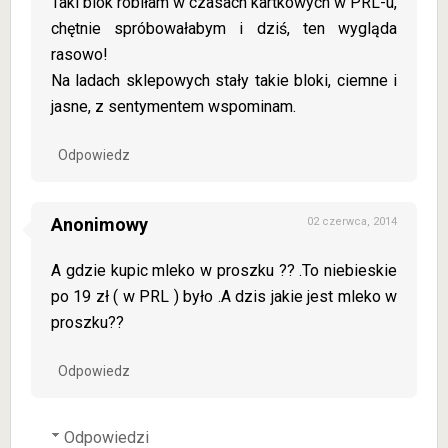
Taki blok robiłam w czasach kartkowych w PRL-u,
chętnie spróbowałabym i dziś, ten wygląda
rasowo!
Na ladach sklepowych stały takie bloki, ciemne i
jasne, z sentymentem wspominam.
Odpowiedz
Anonimowy
02 czerwca, 2014
A gdzie kupic mleko w proszku ?? .To niebieskie
po 19 zł ( w PRL ) było .A dzis jakie jest mleko w
proszku??
Odpowiedz
Odpowiedzi