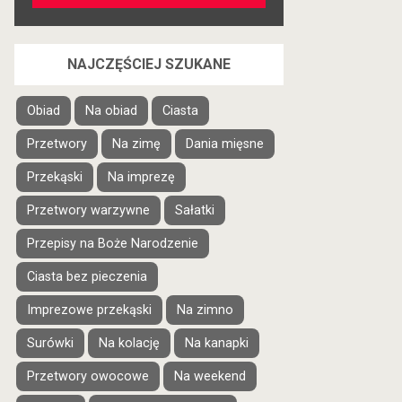
NAJCZĘŚCIEJ SZUKANE
Obiad
Na obiad
Ciasta
Przetwory
Na zimę
Dania mięsne
Przekąski
Na imprezę
Przetwory warzywne
Sałatki
Przepisy na Boże Narodzenie
Ciasta bez pieczenia
Imprezowe przekąski
Na zimno
Surówki
Na kolację
Na kanapki
Przetwory owocowe
Na weekend