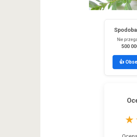
Spodobał
Nie przeg
500 00
👍 Obs
Oce
★
Ocen