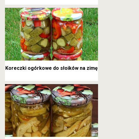
kanapkowe
Koreczki ogórkowe do słoików na zimę