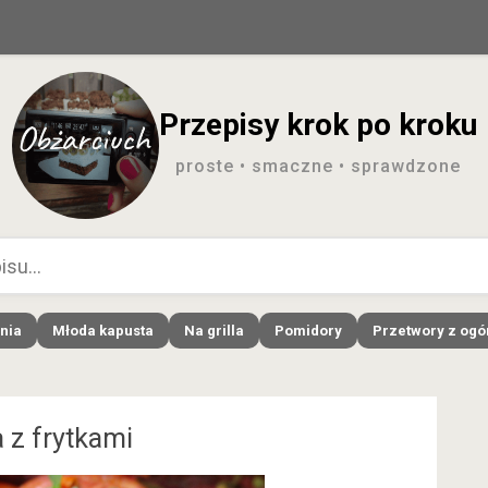
Przepisy krok po kroku
proste • smaczne • sprawdzone
nia
Młoda kapusta
Na grilla
Pomidory
Przetwory z og
 z frytkami