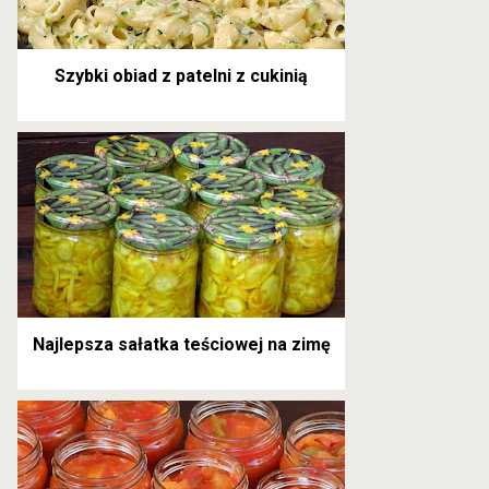
Szybki obiad z patelni z cukinią
Najlepsza sałatka teściowej na zimę