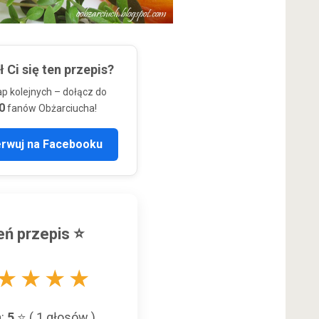
 Ci się ten przepis?
ap kolejnych – dołącz do
0
fanów Obżarciucha!
erwuj na Facebooku
ń przepis ⭐
★
★
★
★
a:
5
⭐ (
1
głosów )