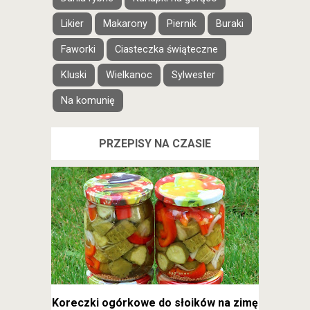
Likier
Makarony
Piernik
Buraki
Faworki
Ciasteczka świąteczne
Kluski
Wielkanoc
Sylwester
Na komunię
PRZEPISY NA CZASIE
Koreczki ogórkowe do słoików na zimę