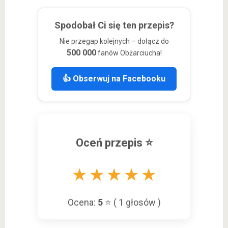
Spodobał Ci się ten przepis?
Nie przegap kolejnych – dołącz do
500 000
fanów Obżarciucha!
👍 Obserwuj na Facebooku
Oceń przepis ⭐
★
★
★
★
★
Ocena:
5
⭐ (
1
głosów )