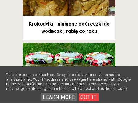
Krokodylki - ulubione ogóreczki do
wódeczki, robię co roku
❤️
This site uses cookies from Google to deliver its services and to
analyze traffic. Your IP address and user-agent are shared with Google
along with performance and security metrics to ensure quality of
service, generate usage statistics, and to detect and address abuse.
LEARN MORE
GOT IT
Mizeria na zimę w słoikach: Jak zrobić,
żeby była chrupiąca?