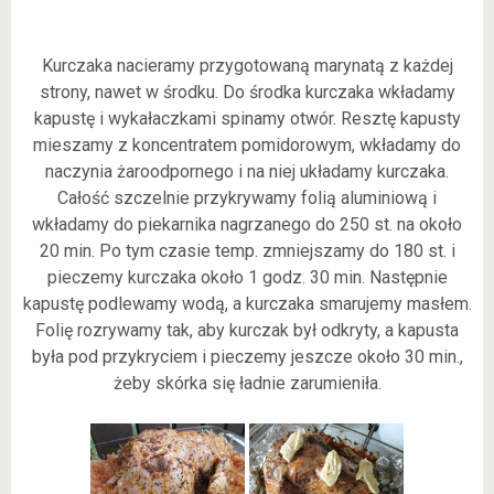
Kurczaka nacieramy przygotowaną marynatą z każdej
strony, nawet w środku. Do środka kurczaka wkładamy
kapustę i wykałaczkami spinamy otwór. Resztę kapusty
mieszamy z koncentratem pomidorowym, wkładamy do
naczynia żaroodpornego i na niej układamy kurczaka.
Całość szczelnie przykrywamy folią aluminiową i
wkładamy do piekarnika nagrzanego do 250 st. na około
20 min. Po tym czasie temp. zmniejszamy do 180 st. i
pieczemy kurczaka około 1 godz. 30 min. Następnie
kapustę podlewamy wodą, a kurczaka smarujemy masłem.
Folię rozrywamy tak, aby kurczak był odkryty, a kapusta
była pod przykryciem i pieczemy jeszcze około 30 min.,
żeby skórka się ładnie zarumieniła.