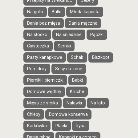
Przepisy na Wielkanoc
Desery
Na grilla
Bułki
Młoda kapusta
Dania bez mięsa
Dania mączne
Na słodko
Na śniadanie
Pączki
Ciasteczka
Serniki
Pasty kanapkowe
Schab
Biszkopt
Pomidory
Sosy na zimę
Pierniki i pierniczki
Babki
Domowe wędliny
Kruche
Mięsa ze słoika
Nalewki
Na lato
Chleby
Domowa konserwa
Karkówka
Placki
Ryba
Dania rybne
Kanapki na gorąco