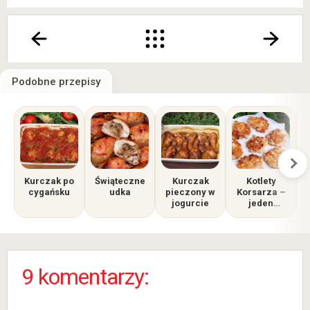
Podobne przepisy
Kurczak po
Świąteczne
Kurczak
Kotlety
cygańsku
udka
pieczony w
Korsarza –
jogurcie
jeden
składnik
zmienia
wszystko!
9 komentarzy: