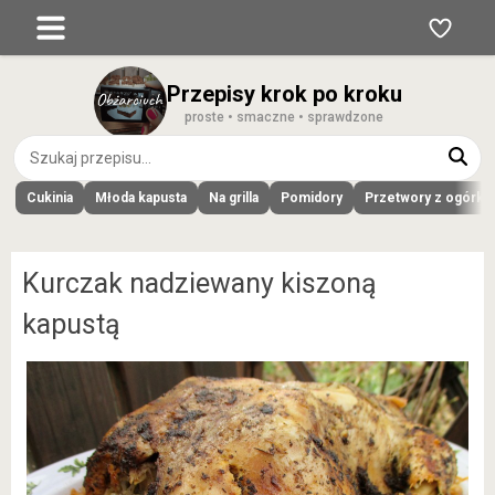
Przepisy krok po kroku
proste • smaczne • sprawdzone
Cukinia
Młoda kapusta
Na grilla
Pomidory
Przetwory z ogórk
Kurczak nadziewany kiszoną
kapustą