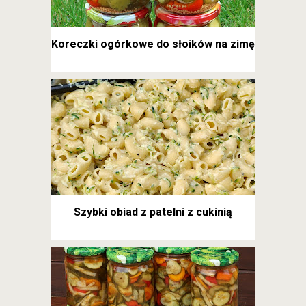
Koreczki ogórkowe do słoików na zimę
Szybki obiad z patelni z cukinią