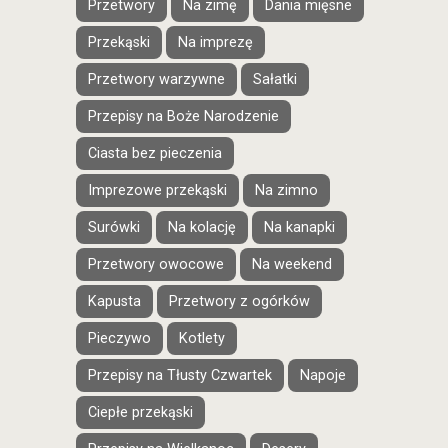
Przetwory
Na zimę
Dania mięsne
Przekąski
Na imprezę
Przetwory warzywne
Sałatki
Przepisy na Boże Narodzenie
Ciasta bez pieczenia
Imprezowe przekąski
Na zimno
Surówki
Na kolację
Na kanapki
Przetwory owocowe
Na weekend
Kapusta
Przetwory z ogórków
Pieczywo
Kotlety
Przepisy na Tłusty Czwartek
Napoje
Ciepłe przekąski