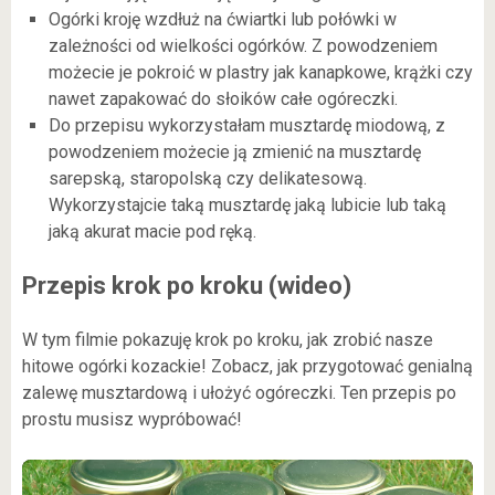
Ogórki kroję wzdłuż na ćwiartki lub połówki w
zależności od wielkości ogórków. Z powodzeniem
możecie je pokroić w plastry jak kanapkowe, krążki czy
nawet zapakować do słoików całe ogóreczki.
Do przepisu wykorzystałam musztardę miodową, z
powodzeniem możecie ją zmienić na musztardę
sarepską, staropolską czy delikatesową.
Wykorzystajcie taką musztardę jaką lubicie lub taką
jaką akurat macie pod ręką.
Przepis krok po kroku (wideo)
W tym filmie pokazuję krok po kroku, jak zrobić nasze
hitowe ogórki kozackie! Zobacz, jak przygotować genialną
zalewę musztardową i ułożyć ogóreczki. Ten przepis po
prostu musisz wypróbować!