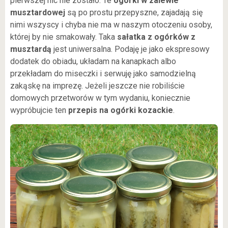
pierwszej nic nie zostało. Te
ogórki w zalewie
musztardowej
są po prostu przepyszne, zajadają się
nimi wszyscy i chyba nie ma w naszym otoczeniu osoby,
której by nie smakowały. Taka
sałatka z ogórków z
musztardą
jest uniwersalna. Podaję je jako ekspresowy
dodatek do obiadu, układam na kanapkach albo
przekładam do miseczki i serwuję jako samodzielną
zakąskę na imprezę. Jeżeli jeszcze nie robiliście
domowych przetworów w tym wydaniu, koniecznie
wypróbujcie ten
przepis na ogórki kozackie
.