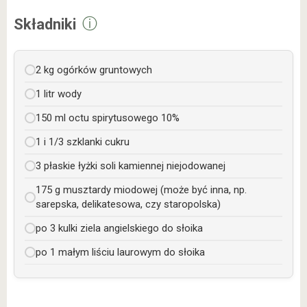
ⓘ
Składniki
2 kg ogórków gruntowych
1 litr wody
150 ml octu spirytusowego 10%
1 i 1/3 szklanki cukru
3 płaskie łyżki soli kamiennej niejodowanej
175 g musztardy miodowej (może być inna, np.
sarepska, delikatesowa, czy staropolska)
po 3 kulki ziela angielskiego do słoika
po 1 małym liściu laurowym do słoika