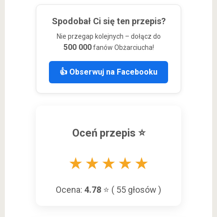
dokładnie 10 minut. Czas ten odliczam od momentu, gdy
woda w garnku zacznie mocno wrzeć. To w zupełności
Spodobał Ci się ten przepis?
wystarczy, żeby przetwory bezpiecznie stały w spiżarni
Nie przegap kolejnych – dołącz do
przez całą zimę.
500 000
fanów Obżarciucha!
👍 Obserwuj na Facebooku
Oceń przepis ⭐
★
★
★
★
★
Ocena:
4.78
⭐ (
55
głosów )