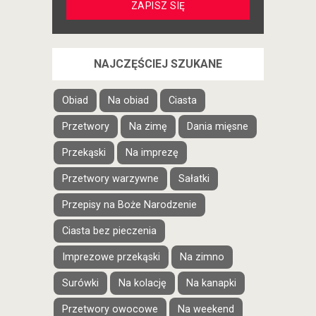
NAJCZĘŚCIEJ SZUKANE
Obiad
Na obiad
Ciasta
Przetwory
Na zimę
Dania mięsne
Przekąski
Na imprezę
Przetwory warzywne
Sałatki
Przepisy na Boże Narodzenie
Ciasta bez pieczenia
Imprezowe przekąski
Na zimno
Surówki
Na kolację
Na kanapki
Przetwory owocowe
Na weekend