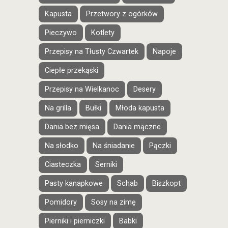
Kapusta
Przetwory z ogórków
Pieczywo
Kotlety
Przepisy na Tłusty Czwartek
Napoje
Ciepłe przekąski
Przepisy na Wielkanoc
Desery
Na grilla
Bułki
Młoda kapusta
Dania bez mięsa
Dania mączne
Na słodko
Na śniadanie
Pączki
Ciasteczka
Serniki
Pasty kanapkowe
Schab
Biszkopt
Pomidory
Sosy na zimę
Pierniki i pierniczki
Babki