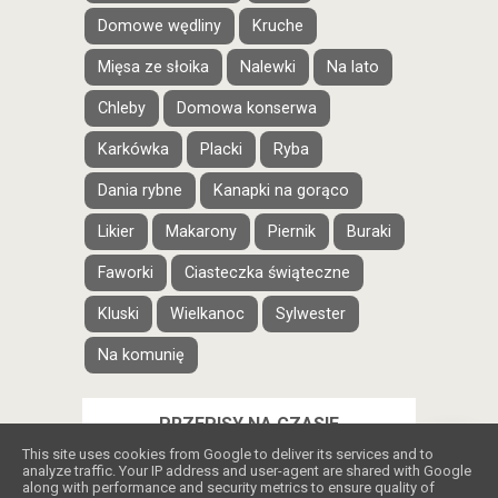
Domowe wędliny
Kruche
Mięsa ze słoika
Nalewki
Na lato
Chleby
Domowa konserwa
Karkówka
Placki
Ryba
Dania rybne
Kanapki na gorąco
Likier
Makarony
Piernik
Buraki
Faworki
Ciasteczka świąteczne
Kluski
Wielkanoc
Sylwester
Na komunię
PRZEPISY NA CZASIE
❤️
This site uses cookies from Google to deliver its services and to
analyze traffic. Your IP address and user-agent are shared with Google
along with performance and security metrics to ensure quality of