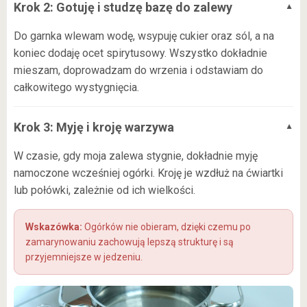
Krok 2: Gotuję i studzę bazę do zalewy
Do garnka wlewam wodę, wsypuję cukier oraz sól, a na
koniec dodaję ocet spirytusowy. Wszystko dokładnie
mieszam, doprowadzam do wrzenia i odstawiam do
całkowitego wystygnięcia.
Krok 3: Myję i kroję warzywa
W czasie, gdy moja zalewa stygnie, dokładnie myję
namoczone wcześniej ogórki. Kroję je wzdłuż na ćwiartki
lub połówki, zależnie od ich wielkości.
Ogórków nie obieram, dzięki czemu po
zamarynowaniu zachowują lepszą strukturę i są
przyjemniejsze w jedzeniu.