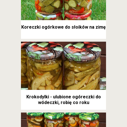
Koreczki ogórkowe do słoików na zimę
Krokodylki - ulubione ogóreczki do
wódeczki, robię co roku