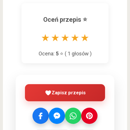
Oceń przepis ⭐
★
★
★
★
★
Ocena:
5
⭐ (
1
głosów )
Zapisz przepis