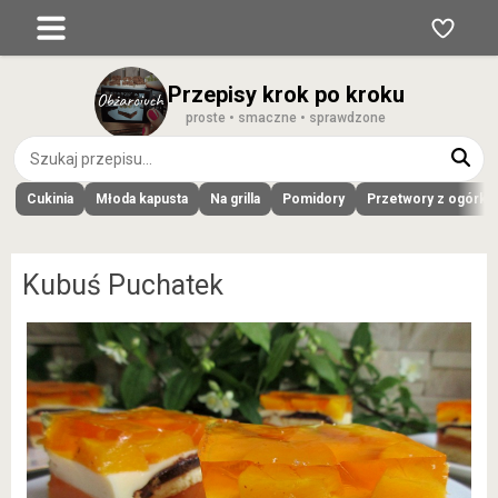
Przepisy krok po kroku
proste • smaczne • sprawdzone
Cukinia
Młoda kapusta
Na grilla
Pomidory
Przetwory z ogórk
Kubuś Puchatek