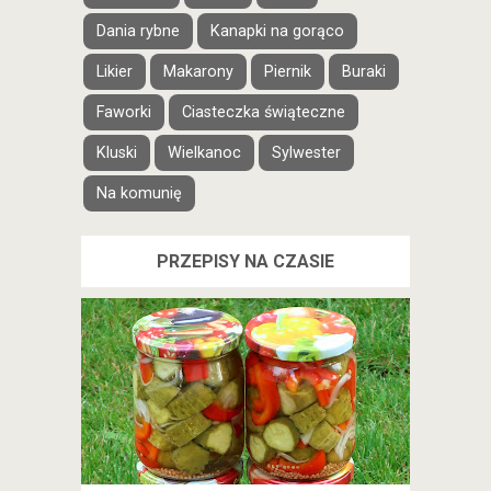
Dania rybne
Kanapki na gorąco
Likier
Makarony
Piernik
Buraki
Faworki
Ciasteczka świąteczne
Kluski
Wielkanoc
Sylwester
Na komunię
PRZEPISY NA CZASIE