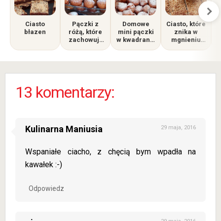
Ciasto
Pączki z
Domowe
Ciasto, które
błazen
różą, które
mini pączki
znika w
zachowują
w kwadrans:
mgnieniu
świeżość i
Szybciej niż
oka -
puszystość
w kolejce do
przepyszne,
na dłużej
piekarni!
kruche ze
śliwkami
13 komentarzy:
Kulinarna Maniusia
29 maja, 2016
Wspaniałe ciacho, z chęcią bym wpadła na
kawałek :-)
Odpowiedz