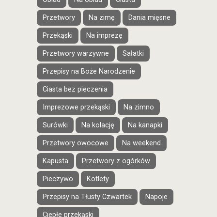
Przetwory
Na zimę
Dania mięsne
Przekąski
Na imprezę
Przetwory warzywne
Sałatki
Przepisy na Boże Narodzenie
Ciasta bez pieczenia
Imprezowe przekąski
Na zimno
Surówki
Na kolację
Na kanapki
Przetwory owocowe
Na weekend
Kapusta
Przetwory z ogórków
Pieczywo
Kotlety
Przepisy na Tłusty Czwartek
Napoje
Ciepłe przekąski