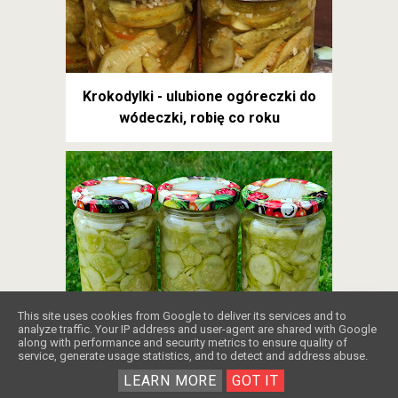
Krokodylki - ulubione ogóreczki do
wódeczki, robię co roku
❤️
This site uses cookies from Google to deliver its services and to
Mizeria na zimę w słoikach: Jak zrobić,
analyze traffic. Your IP address and user-agent are shared with Google
along with performance and security metrics to ensure quality of
żeby była chrupiąca?
service, generate usage statistics, and to detect and address abuse.
LEARN MORE
GOT IT