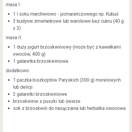
masa I:
1 l soku marchwiowo - pomarańczowego np. Kubuś
3 budynie śmietankowe lub waniliowe bez cukru (40 g
x 3)
masa II:
1 duży jogurt brzoskwiniowy (może być z kawałkami
owoców, 400 g)
1 galaretka brzoskwiniowa
dodatkowo:
1 paczka biszkoptów Paryskich (300 g) morelowych
lub delicji
2 galaretki brzoskwiniowe
brzoskwinie z puszki lub świeże
sok z brzoskwiń do nasączania lub herbatka owocowa