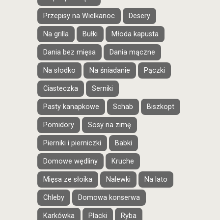
Przepisy na Wielkanoc
Desery
Na grilla
Bułki
Młoda kapusta
Dania bez mięsa
Dania mączne
Na słodko
Na śniadanie
Pączki
Ciasteczka
Serniki
Pasty kanapkowe
Schab
Biszkopt
Pomidory
Sosy na zimę
Pierniki i pierniczki
Babki
Domowe wędliny
Kruche
Mięsa ze słoika
Nalewki
Na lato
Chleby
Domowa konserwa
Karkówka
Placki
Ryba