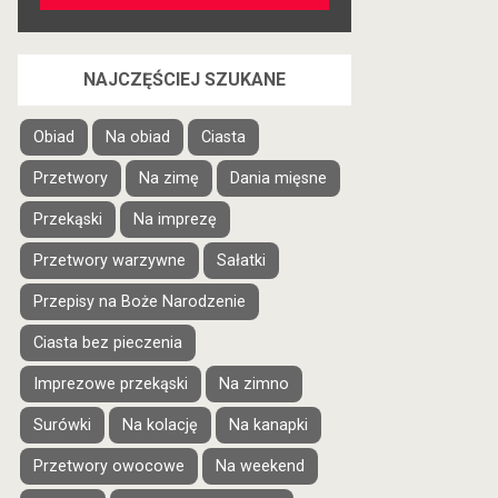
NAJCZĘŚCIEJ SZUKANE
Obiad
Na obiad
Ciasta
Przetwory
Na zimę
Dania mięsne
Przekąski
Na imprezę
Przetwory warzywne
Sałatki
Przepisy na Boże Narodzenie
Ciasta bez pieczenia
Imprezowe przekąski
Na zimno
Surówki
Na kolację
Na kanapki
Przetwory owocowe
Na weekend