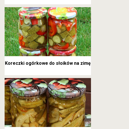
kanapkowe
Koreczki ogórkowe do słoików na zimę