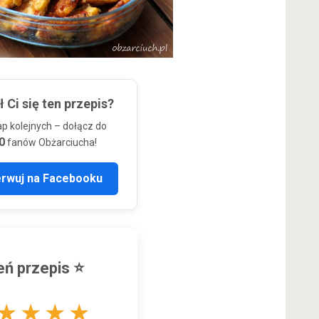
 Ci się ten przepis?
ap kolejnych – dołącz do
0
fanów Obżarciucha!
erwuj na Facebooku
ń przepis ⭐
★
★
★
★