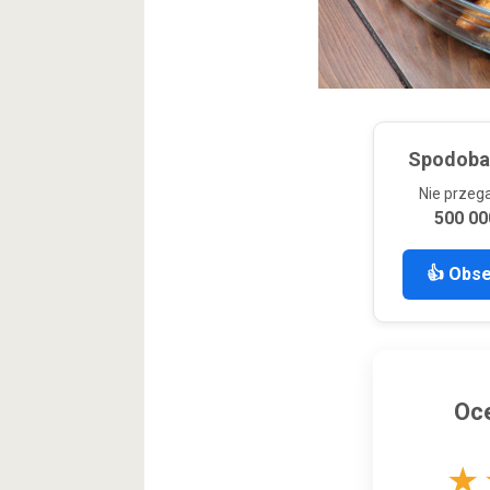
Spodobał
Nie przeg
500 00
👍 Obs
Oce
★