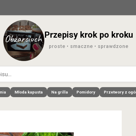
Przepisy krok po kroku
proste • smaczne • sprawdzone
nia
Młoda kapusta
Na grilla
Pomidory
Przetwory z og