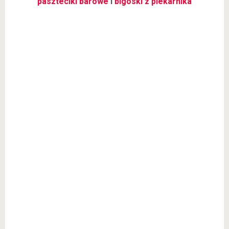
paszteciki barowe
i
bigoski z piekarnika