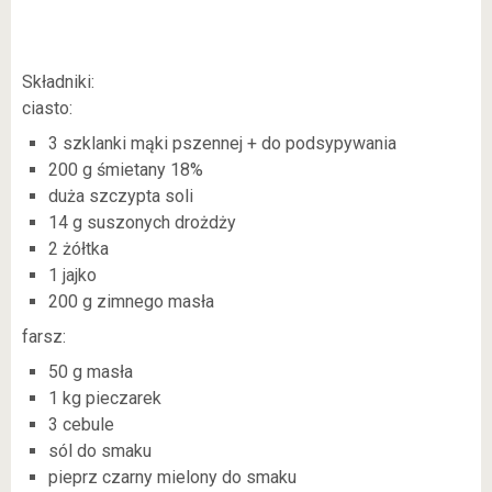
Składniki:
ciasto:
3 szklanki mąki pszennej + do podsypywania
200 g śmietany 18%
duża szczypta soli
14 g suszonych drożdży
2 żółtka
1 jajko
200 g zimnego masła
farsz:
50 g masła
1 kg pieczarek
3 cebule
sól do smaku
pieprz czarny mielony do smaku