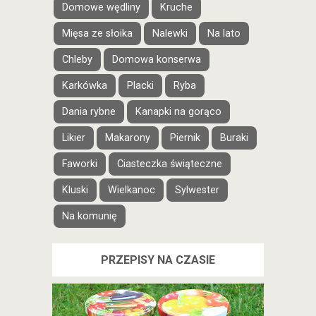
Domowe wędliny
Kruche
Mięsa ze słoika
Nalewki
Na lato
Chleby
Domowa konserwa
Karkówka
Placki
Ryba
Dania rybne
Kanapki na gorąco
Likier
Makarony
Piernik
Buraki
Faworki
Ciasteczka świąteczne
Kluski
Wielkanoc
Sylwester
Na komunię
PRZEPISY NA CZASIE