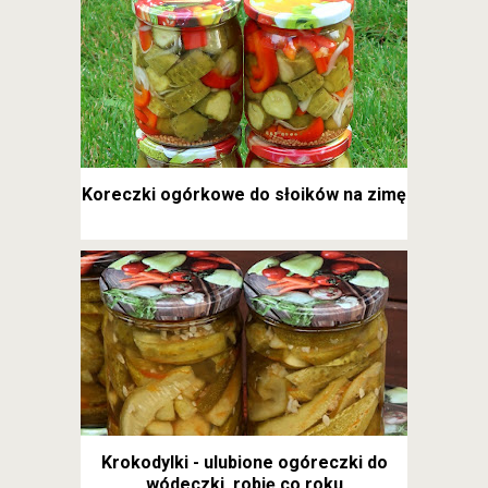
Koreczki ogórkowe do słoików na zimę
Krokodylki - ulubione ogóreczki do
wódeczki, robię co roku