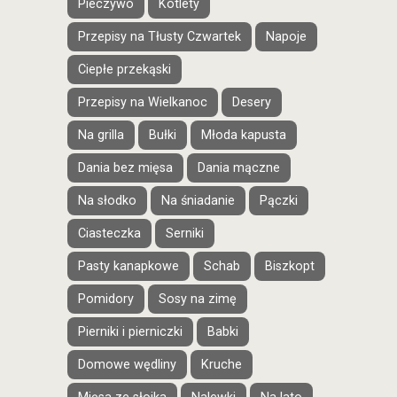
Pieczywo
Kotlety
Przepisy na Tłusty Czwartek
Napoje
Ciepłe przekąski
Przepisy na Wielkanoc
Desery
Na grilla
Bułki
Młoda kapusta
Dania bez mięsa
Dania mączne
Na słodko
Na śniadanie
Pączki
Ciasteczka
Serniki
Pasty kanapkowe
Schab
Biszkopt
Pomidory
Sosy na zimę
Pierniki i pierniczki
Babki
Domowe wędliny
Kruche