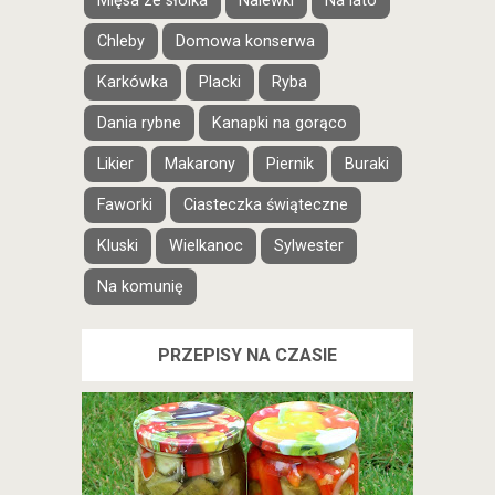
Mięsa ze słoika
Nalewki
Na lato
Chleby
Domowa konserwa
Karkówka
Placki
Ryba
Dania rybne
Kanapki na gorąco
Likier
Makarony
Piernik
Buraki
Faworki
Ciasteczka świąteczne
Kluski
Wielkanoc
Sylwester
Na komunię
PRZEPISY NA CZASIE