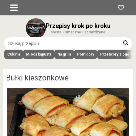
Przepisy krok po kroku
proste • smaczne • sprawdzone
Cukinia
Młoda kapusta
Na grilla
Pomidory
Przetwory z ogórk
Bułki kieszonkowe