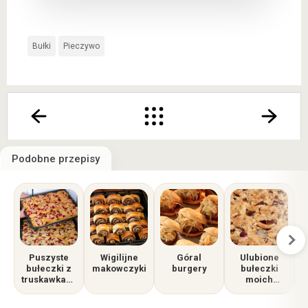
Bułki
Pieczywo
Podobne przepisy
Puszyste
Wigilijne
Góral
Ulubione
bułeczki z
makowczyki
burgery
bułeczki
truskawkami
moich
i kruszonką
dzieci, z
– przepis
dużą ilością