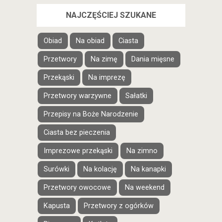
NAJCZĘŚCIEJ SZUKANE
Obiad
Na obiad
Ciasta
Przetwory
Na zimę
Dania mięsne
Przekąski
Na imprezę
Przetwory warzywne
Sałatki
Przepisy na Boże Narodzenie
Ciasta bez pieczenia
Imprezowe przekąski
Na zimno
Surówki
Na kolację
Na kanapki
Przetwory owocowe
Na weekend
Kapusta
Przetwory z ogórków