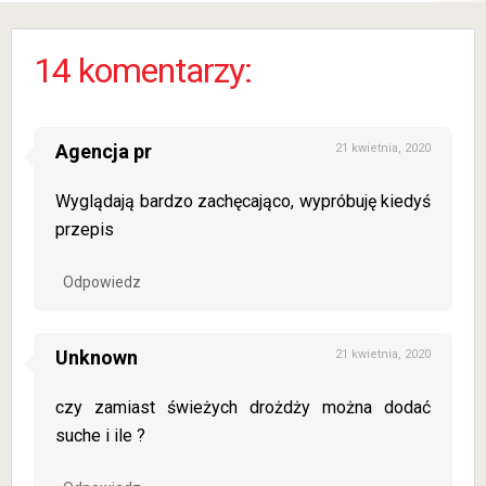
krok po
owoców i
kroku
kruszonki.
Zachowują
14 komentarzy:
świeżość
nawet
następnego
dnia
Agencja pr
21 kwietnia, 2020
Wyglądają bardzo zachęcająco, wypróbuję kiedyś
przepis
Odpowiedz
Unknown
21 kwietnia, 2020
czy zamiast świeżych drożdży można dodać
suche i ile ?