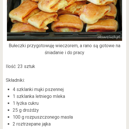
Bułeczki przygotowuję wieczorem, a rano są gotowe na
śniadanie i do pracy
Ilość: 23 sztuk
Składniki:
4 szklanki mąki pszennej
1 szklanka letniego mleka
1 łyżka cukru
25 g drożdży
100 g rozpuszczonego masła
2 roztrzepane jajka