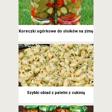
Koreczki ogórkowe do słoików na zimę
Szybki obiad z patelni z cukinią