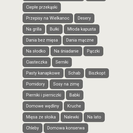
Ciepłe przekąski
Przepisy na Wielkanoc
Desery
Na grilla
Bułki
Młoda kapusta
Dania bez mięsa
Dania mączne
Na słodko
Na śniadanie
Pączki
Ciasteczka
Serniki
Pasty kanapkowe
Schab
Biszkopt
Pomidory
Sosy na zimę
Pierniki i pierniczki
Babki
Domowe wędliny
Kruche
Mięsa ze słoika
Nalewki
Na lato
Chleby
Domowa konserwa