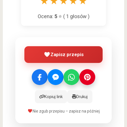
★
★
★
★
★
Ocena:
5
⭐ (
1
głosów )
Zapisz przepis
Kopiuj link
Drukuj
Nie zgub przepisu – zapisz na później