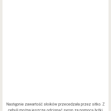
Następnie zawartość słoików przecedzała przez sitko. Z
cebuli można jeszcze odcisnąć syrop za pomocą łyżki.