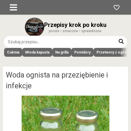
Przepisy krok po kroku
proste • smaczne • sprawdzone
Cukinia
Młoda kapusta
Na grilla
Pomidory
Przetwory z ogórk
Woda ognista na przeziębienie i
infekcje