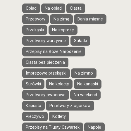
Obiad
Na obiad
Ciasta
Przetwory
Na zimę
Dania mięsne
Przekąski
Na imprezę
Przetwory warzywne
Sałatki
Przepisy na Boże Narodzenie
Ciasta bez pieczenia
Imprezowe przekąski
Na zimno
Surówki
Na kolację
Na kanapki
Przetwory owocowe
Na weekend
Kapusta
Przetwory z ogórków
Pieczywo
Kotlety
Przepisy na Tłusty Czwartek
Napoje