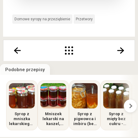
Domowe syropy na przeziębienie
Przetwory
Podobne przepisy
Syrop z
Mniszek
Syrop z
Syrop z
mniszka
lekarski na
pigwowca i
mięty bez
lekarskiego -
kaszel,
imbiru (bez
cukru -
stara
domowy
cukru) - na
pomocny w
receptura
syrop z łąki
poprawę
walce z
w