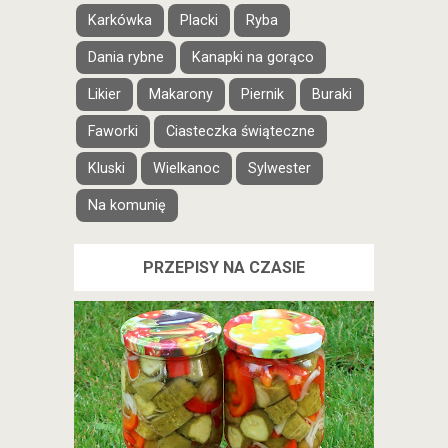
Karkówka
Placki
Ryba
Dania rybne
Kanapki na gorąco
Likier
Makarony
Piernik
Buraki
Faworki
Ciasteczka świąteczne
Kluski
Wielkanoc
Sylwester
Na komunię
PRZEPISY NA CZASIE