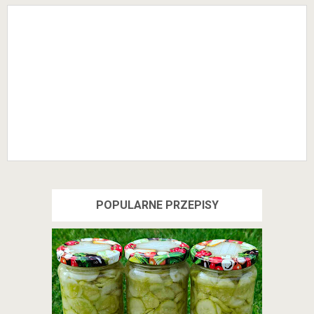
odporności
przeziębieni
e
em
POPULARNE PRZEPISY