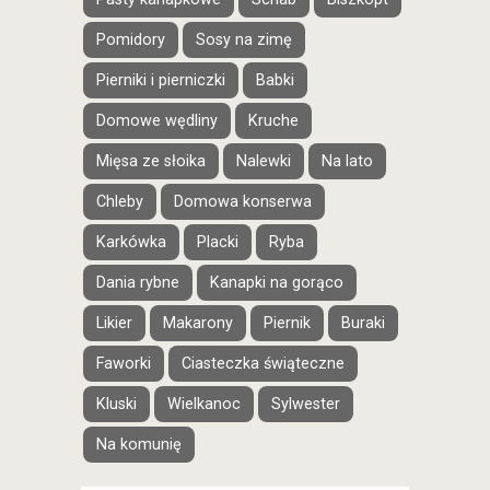
Pomidory
Sosy na zimę
Pierniki i pierniczki
Babki
Domowe wędliny
Kruche
Mięsa ze słoika
Nalewki
Na lato
Chleby
Domowa konserwa
Karkówka
Placki
Ryba
Dania rybne
Kanapki na gorąco
Likier
Makarony
Piernik
Buraki
Faworki
Ciasteczka świąteczne
Kluski
Wielkanoc
Sylwester
Na komunię