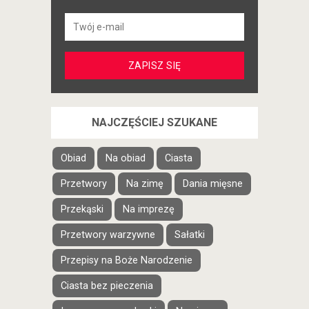
NAJCZĘŚCIEJ SZUKANE
Obiad
Na obiad
Ciasta
Przetwory
Na zimę
Dania mięsne
Przekąski
Na imprezę
Przetwory warzywne
Sałatki
Przepisy na Boże Narodzenie
Ciasta bez pieczenia