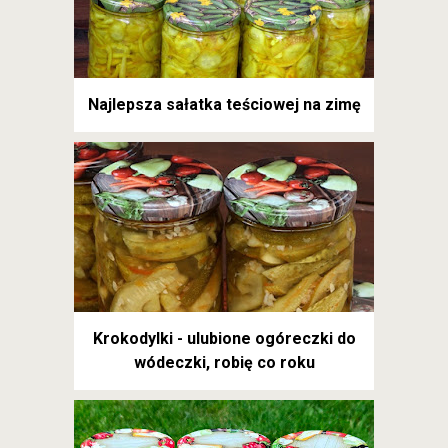
Najlepsza sałatka teściowej na zimę
Krokodylki - ulubione ogóreczki do
wódeczki, robię co roku