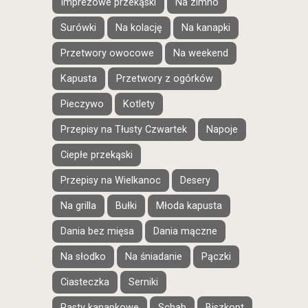
Imprezowe przekąski
Na zimno
Surówki
Na kolację
Na kanapki
Przetwory owocowe
Na weekend
Kapusta
Przetwory z ogórków
Pieczywo
Kotlety
Przepisy na Tłusty Czwartek
Napoje
Ciepłe przekąski
Przepisy na Wielkanoc
Desery
Na grilla
Bułki
Młoda kapusta
Dania bez mięsa
Dania mączne
Na słodko
Na śniadanie
Pączki
Ciasteczka
Serniki
Pasty kanapkowe
Schab
Biszkopt