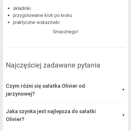
składniki
przygotowanie krok po kroku
praktyczne wskazówki
Smacznego!
Najczęściej zadawane pytania
Czym różni się sałatka Olivier od
jarzynowej?
Główną różnicą jest dodatek mięsa (najczęściej szynki lub
Jaka szynka jest najlepsza do sałatki
gotowanego kurczaka) oraz brak niektórych korzeniowych
Olivier?
warzyw typowych dla polskiej jarzynowej tj. pietruszki czy
selera.