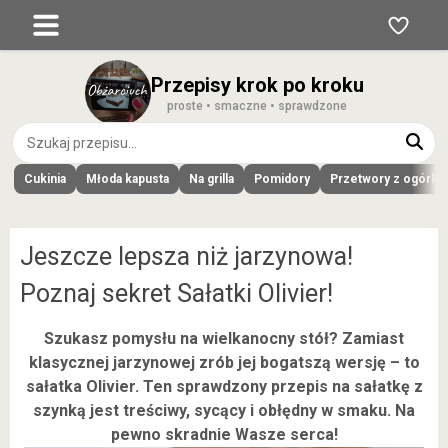
Przepisy krok po kroku
proste • smaczne • sprawdzone
Cukinia
Młoda kapusta
Na grilla
Pomidory
Przetwory z ogórk
Jeszcze lepsza niż jarzynowa!
Poznaj sekret Sałatki Olivier!
Szukasz pomysłu na wielkanocny stół? Zamiast
klasycznej jarzynowej zrób jej bogatszą wersję – to
sałatka Olivier. Ten sprawdzony przepis na sałatkę z
szynką jest treściwy, sycący i obłędny w smaku. Na
pewno skradnie Wasze serca!