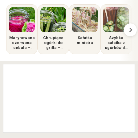
Marynowana
Chrupiące
Sałatka
Szybka
czerwona
ogórki do
ministra
sałatka z
cebula –
grilla –
ogórków do
n
pyszny
ekspresowa
grilla i do
dodatek do
sałatka w
obiadu
M
kanapek i
słoiku
mięs z grilla