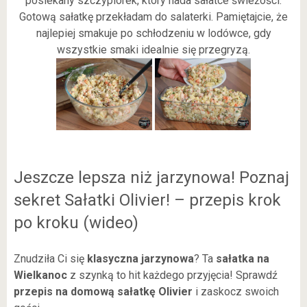
posiekany szczypiorek, który nada sałatce świeżości.
Gotową sałatkę przekładam do salaterki. Pamiętajcie, że
najlepiej smakuje po schłodzeniu w lodówce, gdy
wszystkie smaki idealnie się przegryzą.
Jeszcze lepsza niż jarzynowa! Poznaj
sekret Sałatki Olivier! – przepis krok
po kroku (wideo)
Znudziła Ci się
klasyczna jarzynowa
? Ta
sałatka na
Wielkanoc
z szynką to hit każdego przyjęcia! Sprawdź
przepis na domową sałatkę Olivier
i zaskocz swoich