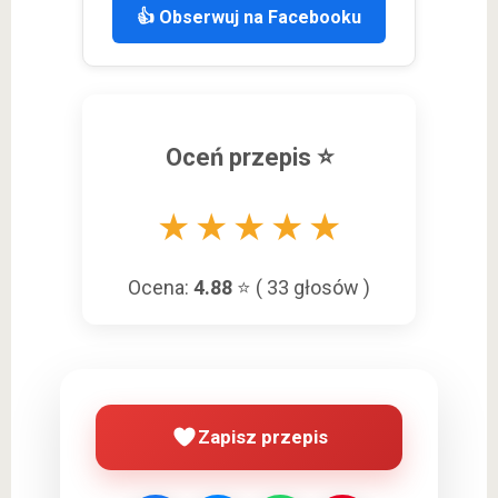
👍 Obserwuj na Facebooku
Oceń przepis ⭐
★
★
★
★
★
Ocena:
4.88
⭐ (
33
głosów )
Zapisz przepis