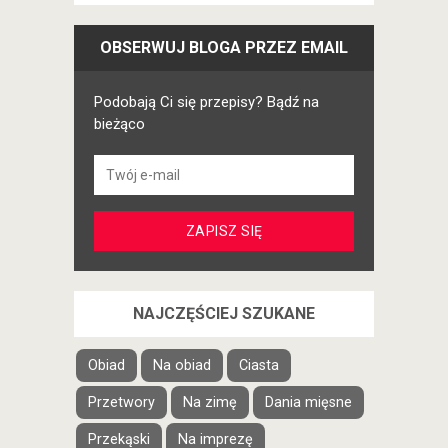
OBSERWUJ BLOGA PRZEZ EMAIL
Podobają Ci się przepisy? Bądź na
bieżąco
NAJCZĘŚCIEJ SZUKANE
Obiad
Na obiad
Ciasta
Przetwory
Na zimę
Dania mięsne
Przekąski
Na imprezę