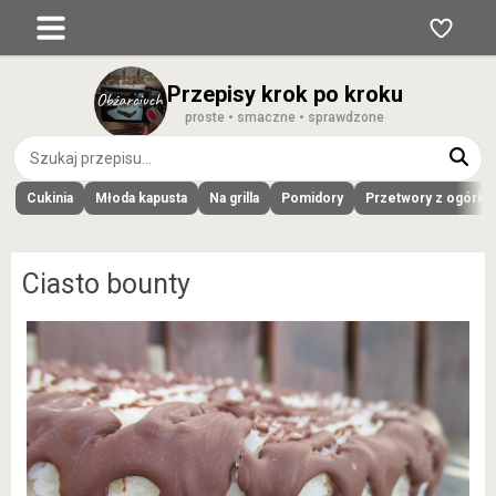
Przepisy krok po kroku
proste • smaczne • sprawdzone
Cukinia
Młoda kapusta
Na grilla
Pomidory
Przetwory z ogórk
Ciasto bounty