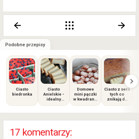
Podobne przepisy
Ciasto
Ciasto
Domowe
Ciasto z serii
C
biedronka
Anielskie -
mini pączki
tych co
idealny
w kwadrans:
znikają do
sposób na
Szybciej niż
ostatniego
nadmiar
w kolejce do
okruszka.
p
białek.
piekarni!
Przepyszne,
Lekkie jak
wilgotne i
chmurka!
puszyste
17 komentarzy: