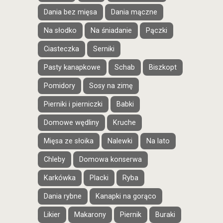
Dania bez mięsa
Dania mączne
Na słodko
Na śniadanie
Pączki
Ciasteczka
Serniki
Pasty kanapkowe
Schab
Biszkopt
Pomidory
Sosy na zimę
Pierniki i pierniczki
Babki
Domowe wędliny
Kruche
Mięsa ze słoika
Nalewki
Na lato
Chleby
Domowa konserwa
Karkówka
Placki
Ryba
Dania rybne
Kanapki na gorąco
Likier
Makarony
Piernik
Buraki