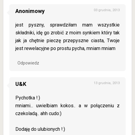
Anonimowy
03 grudnia, 2013
jest pyszny, sprawdziłam mam wszystkie
składniki, idę go zrobić z moim synkiem który tak
jak ja chętnie pieczę przepyszne ciasta, Twoje
jest rewelacyjne po prostu pycha, mniam mniam
Odpowiedz
U&K
13 grudnia, 2013
Pychotka !:)
mniami... uwielbiam kokos.. a w połączeniu z
czekoladą.. ahh cudo:)
Dodaję do ulubionych !:)