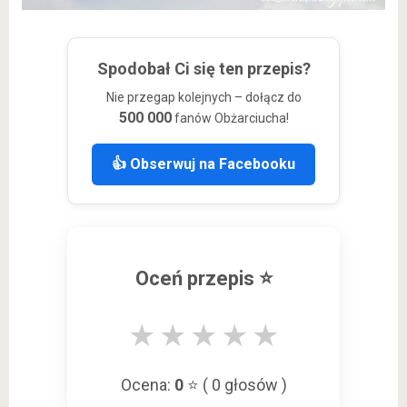
Spodobał Ci się ten przepis?
Nie przegap kolejnych – dołącz do
500 000
fanów Obżarciucha!
👍 Obserwuj na Facebooku
Oceń przepis ⭐
★
★
★
★
★
Ocena:
0
⭐ (
0
głosów )