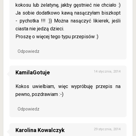
kokosu lub żelatynę, jakby gęstnieć nie chciało :)
Ja sobie dodatkowo kawą nasączyłam biszkopt
- pychotka !!! :)) Można nasączyć likierek, jeśli
ciasta nie jedzą dzieci.
Proszę o więcej tego typu przepisów :)
Odpowiedz
KamilaGotuje
14 stycznia, 2014
Kokos uwielbiam, więc wypróbuję przepis na
pewno, pozdrawiam :-)
Odpowiedz
Karolina Kowalczyk
29 stycznia, 2014