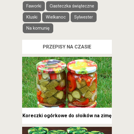
Faworki
Ciasteczka świąteczne
Kluski
Wielkanoc
Sylwester
Na komunię
PRZEPISY NA CZASIE
Koreczki ogórkowe do słoików na zimę