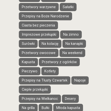
Przetwory warzywne
Sałatki
Przepisy na Boże Narodzenie
Ciasta bez pieczenia
Imprezowe przekąski
Na zimno
Surówki
Na kolację
Na kanapki
Przetwory owocowe
Na weekend
Kapusta
Przetwory z ogórków
Pieczywo
Kotlety
Przepisy na Tłusty Czwartek
Napoje
Ciepłe przekąski
Przepisy na Wielkanoc
Desery
Na grilla
Bułki
Młoda kapusta