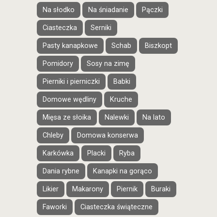
Na słodko
Na śniadanie
Pączki
Ciasteczka
Serniki
Pasty kanapkowe
Schab
Biszkopt
Pomidory
Sosy na zimę
Pierniki i pierniczki
Babki
Domowe wędliny
Kruche
Mięsa ze słoika
Nalewki
Na lato
Chleby
Domowa konserwa
Karkówka
Placki
Ryba
Dania rybne
Kanapki na gorąco
Likier
Makarony
Piernik
Buraki
Faworki
Ciasteczka świąteczne