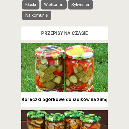
Kluski
Wielkanoc
Sylwester
Na komunię
PRZEPISY NA CZASIE
Koreczki ogórkowe do słoików na zimę