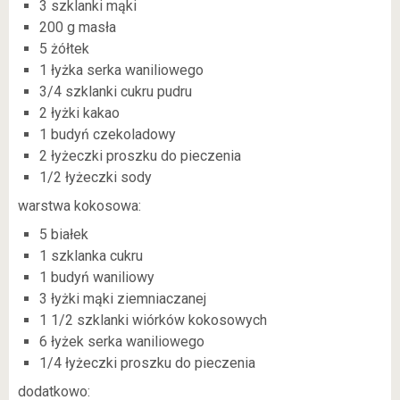
3 szklanki mąki
200 g masła
5 żółtek
1 łyżka serka waniliowego
3/4 szklanki cukru pudru
2 łyżki kakao
1 budyń czekoladowy
2 łyżeczki proszku do pieczenia
1/2 łyżeczki sody
warstwa kokosowa:
5 białek
1 szklanka cukru
1 budyń waniliowy
3 łyżki mąki ziemniaczanej
1 1/2 szklanki wiórków kokosowych
6 łyżek serka waniliowego
1/4 łyżeczki proszku do pieczenia
dodatkowo: