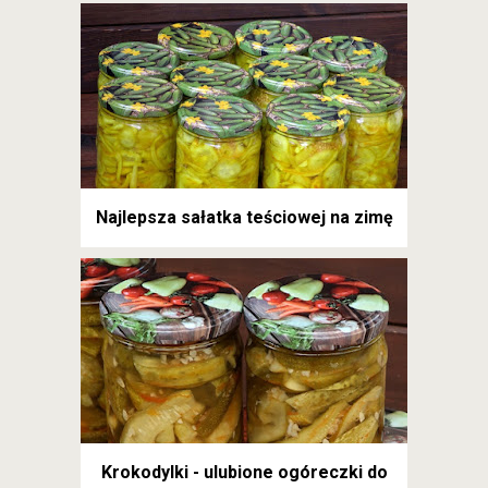
Najlepsza sałatka teściowej na zimę
Krokodylki - ulubione ogóreczki do