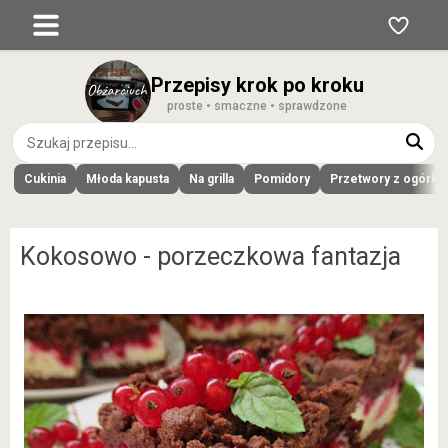
Przepisy krok po kroku
proste • smaczne • sprawdzone
Cukinia
Młoda kapusta
Na grilla
Pomidory
Przetwory z ogórk
Kokosowo - porzeczkowa fantazja