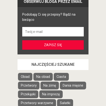
OBSERWUJ BLOGA PRZEZ EMAIL
Podobają Ci się przepisy? Bądź na
bieżąco
NAJCZĘŚCIEJ SZUKANE
Obiad
Na obiad
Ciasta
Przetwory
Na zimę
Dania mięsne
Przekąski
Na imprezę
Przetwory warzywne
Sałatki