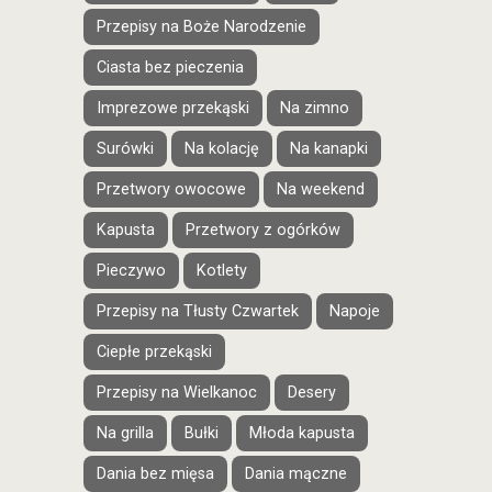
Przepisy na Boże Narodzenie
Ciasta bez pieczenia
Imprezowe przekąski
Na zimno
Surówki
Na kolację
Na kanapki
Przetwory owocowe
Na weekend
Kapusta
Przetwory z ogórków
Pieczywo
Kotlety
Przepisy na Tłusty Czwartek
Napoje
Ciepłe przekąski
Przepisy na Wielkanoc
Desery
Na grilla
Bułki
Młoda kapusta
Dania bez mięsa
Dania mączne