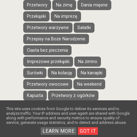
Przetwory
Na zimę
Dania mięsne
Przekąski
Na imprezę
Przetwory warzywne
Sałatki
Przepisy na Boże Narodzenie
Ciasta bez pieczenia
Imprezowe przekąski
Na zimno
Surówki
Na kolację
Na kanapki
Przetwory owocowe
Na weekend
Kapusta
Przetwory z ogórków
Pieczywo
Kotlety
❤️
This site uses cookies from Google to deliver its services and to
analyze traffic. Your IP address and user-agent are shared with Google
along with performance and security metrics to ensure quality of
Przepisy na Tłusty Czwartek
Napoje
service, generate usage statistics, and to detect and address abuse.
Ciepłe przekąski
LEARN MORE
GOT IT