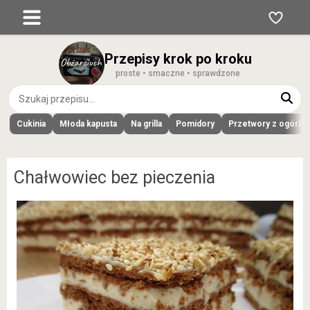
Przepisy krok po kroku
proste • smaczne • sprawdzone
Cukinia
Młoda kapusta
Na grilla
Pomidory
Przetwory z ogórk
Chałwowiec bez pieczenia