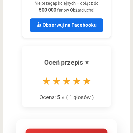
Nie przegap kolejnych – dołącz do
500 000
fanów Obżarciucha!
👍 Obserwuj na Facebooku
Oceń przepis ⭐
★
★
★
★
★
Ocena:
5
⭐ (
1
głosów )