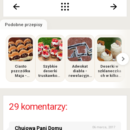
Podobne przepisy
Ciasto
Szybkie
Adwokat
Deserki w
pszczółka
deserki
diabła -
szklaneczka
Maja -
truskawkowe
rewelacyjne
ch w kilka
zachwyca
w
ciasto bez
minut -
nie tylko
szklankach
pieczenia,
genialne na
smakiem,
które
słodki stół na
ale i
rozpływa się
każdą okazję
wyglądem
w ustach
29 komentarzy:
Chujowa Pani Domu
06 marca, 2017