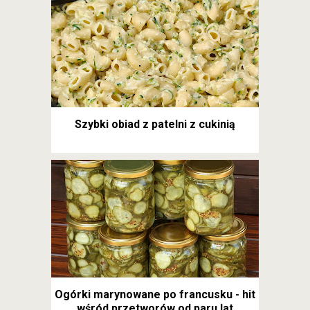
Szybki obiad z patelni z cukinią
Ogórki marynowane po francusku - hit
wśród przetworów od paru lat