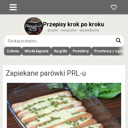
Przepisy krok po kroku
proste • smaczne • sprawdzone
Cukinia
Młoda kapusta
Na grilla
Pomidory
Przetwory z ogórk
Zapiekane parówki PRL-u