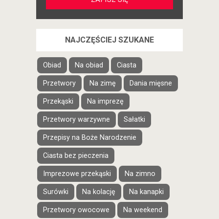
NAJCZĘŚCIEJ SZUKANE
Obiad
Na obiad
Ciasta
Przetwory
Na zimę
Dania mięsne
Przekąski
Na imprezę
Przetwory warzywne
Sałatki
Przepisy na Boże Narodzenie
Ciasta bez pieczenia
Imprezowe przekąski
Na zimno
Surówki
Na kolację
Na kanapki
Przetwory owocowe
Na weekend