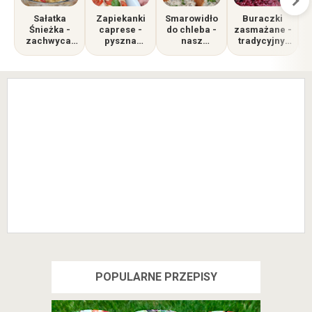
Sałatka
Zapiekanki
Smarowidło
Buraczki
Śnieżka -
caprese -
do chleba -
zasmażane -
zachwyca,
pyszna
nasz
tradycyjny,
przepis
alternatywa
kanapkowy
ciepły
sprawdzony
dla
ulubieniec
dodatek do
ś
na gościach
tradycyjnych
obiadu
zapiekanek
POPULARNE PRZEPISY