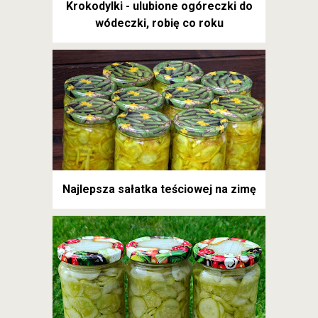
Krokodylki - ulubione ogóreczki do
wódeczki, robię co roku
Najlepsza sałatka teściowej na zimę