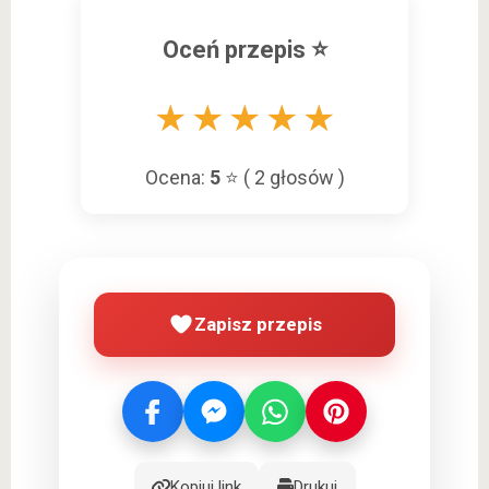
Oceń przepis ⭐
★
★
★
★
★
Ocena:
5
⭐ (
2
głosów )
Zapisz przepis
Kopiuj link
Drukuj