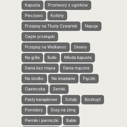
Kapusta
Przetwory z ogórków
Pieczywo
Kotlety
Przepisy na Tłusty Czwartek
Napoje
Ciepłe przekąski
Przepisy na Wielkanoc
Desery
Na grilla
Bułki
Młoda kapusta
Dania bez mięsa
Dania mączne
Na słodko
Na śniadanie
Pączki
Ciasteczka
Serniki
Pasty kanapkowe
Schab
Biszkopt
Pomidory
Sosy na zimę
Pierniki i pierniczki
Babki