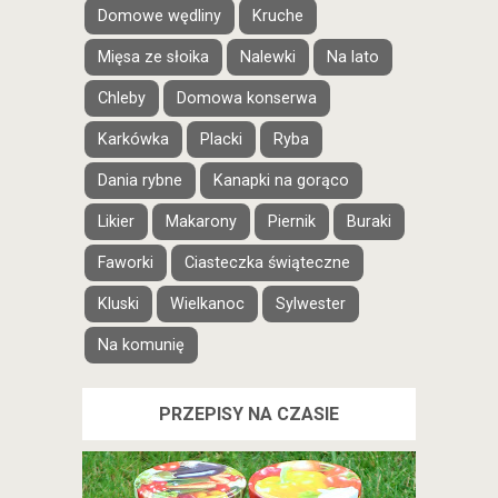
Domowe wędliny
Kruche
Mięsa ze słoika
Nalewki
Na lato
Chleby
Domowa konserwa
Karkówka
Placki
Ryba
Dania rybne
Kanapki na gorąco
Likier
Makarony
Piernik
Buraki
Faworki
Ciasteczka świąteczne
Kluski
Wielkanoc
Sylwester
Na komunię
PRZEPISY NA CZASIE