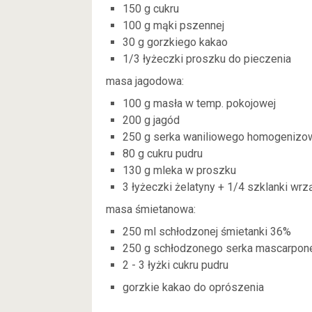
150 g cukru
100 g mąki pszennej
30 g gorzkiego kakao
1/3 łyżeczki proszku do pieczenia
masa jagodowa:
100 g masła w temp. pokojowej
200 g jagód
250 g serka waniliowego homogenizow
80 g cukru pudru
130 g mleka w proszku
3 łyżeczki żelatyny + 1/4 szklanki wrz
masa śmietanowa:
250 ml schłodzonej śmietanki 36%
250 g schłodzonego serka mascarpon
2 - 3 łyżki cukru pudru
gorzkie kakao do oprószenia