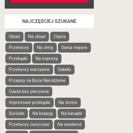
NAJCZĘŚCIEJ SZUKANE
Obiad
Na obiad
Ciasta
Przetwory
Na zimę
Dania mięsne
Przekąski
Na imprezę
Przetwory warzywne
Sałatki
Przepisy na Boże Narodzenie
Ciasta bez pieczenia
Imprezowe przekąski
Na zimno
Surówki
Na kolację
Na kanapki
Przetwory owocowe
Na weekend