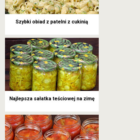
Szybki obiad z patelni z cukinią
Najlepsza sałatka teściowej na zimę