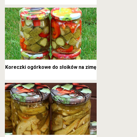
kanapkowe
Koreczki ogórkowe do słoików na zimę