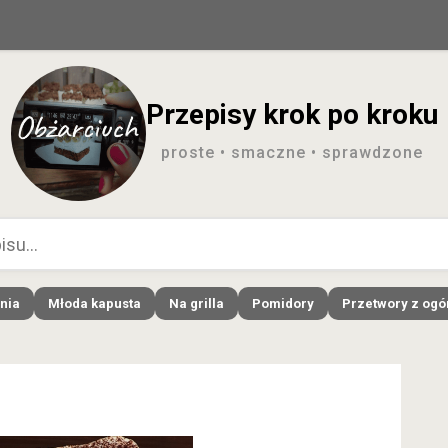
Przepisy krok po kroku
proste • smaczne • sprawdzone
nia
Młoda kapusta
Na grilla
Pomidory
Przetwory z og