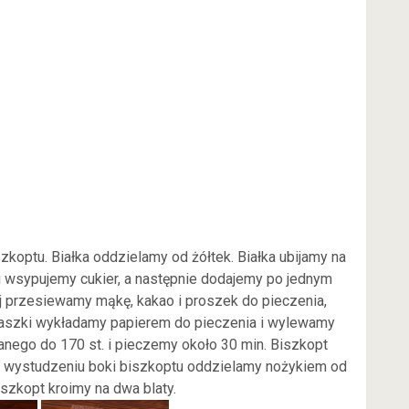
optu. Białka oddzielamy od żółtek. Białka ubijamy na
i wsypujemy cukier, a następnie dodajemy po jednym
j przesiewamy mąkę, kakao i proszek do pieczenia,
laszki wykładamy papierem do pieczenia i wylewamy
anego do 170 st. i pieczemy około 30 min. Biszkopt
 Po wystudzeniu boki biszkoptu oddzielamy nożykiem od
szkopt kroimy na dwa blaty.