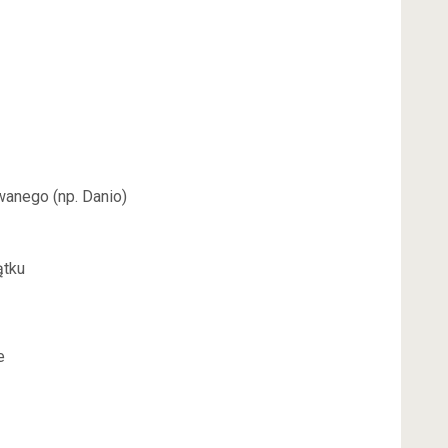
anego (np. Danio)
ątku
e