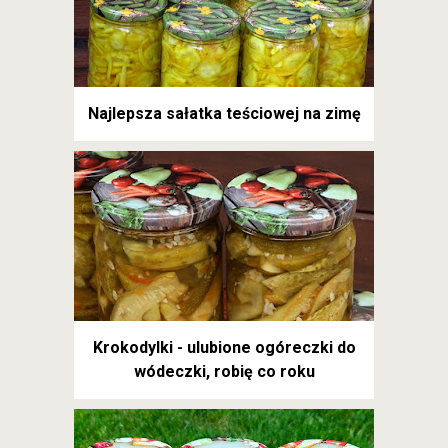
Najlepsza sałatka teściowej na zimę
Krokodylki - ulubione ogóreczki do
wódeczki, robię co roku