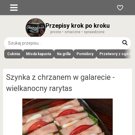
Przepisy krok po kroku
proste • smaczne • sprawdzone
Cukinia
Młoda kapusta
Na grilla
Pomidory
Przetwory z ogórk
Szynka z chrzanem w galarecie -
wielkanocny rarytas