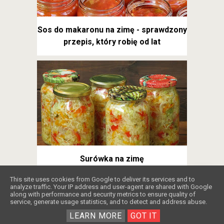
Sos do makaronu na zimę - sprawdzony
przepis, który robię od lat
Surówka na zimę
❤️
This site uses cookies from Google to deliver its services and to
analyze traffic. Your IP address and user-agent are shared with Google
along with performance and security metrics to ensure quality of
service, generate usage statistics, and to detect and address abuse.
Copyright ©
2026
Obżarciuch
.
Blogger
.
Wspierają Nas
LEARN MORE
GOT IT