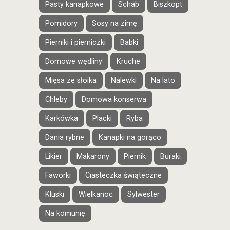
Pasty kanapkowe
Schab
Biszkopt
Pomidory
Sosy na zimę
Pierniki i pierniczki
Babki
Domowe wędliny
Kruche
Mięsa ze słoika
Nalewki
Na lato
Chleby
Domowa konserwa
Karkówka
Placki
Ryba
Dania rybne
Kanapki na gorąco
Likier
Makarony
Piernik
Buraki
Faworki
Ciasteczka świąteczne
Kluski
Wielkanoc
Sylwester
Na komunię