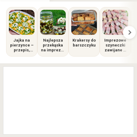
Jajka na
Najlepsza
Krakersy do
Imprezowe
pierzynce –
przekąska
barszczyku
szyneczki
przepis,
na imprezę i
zawijane w
który każdy
do grilla!
dwóch
pokocha.
Marynowana
smakach
Lepsze niż
mozzarella
tradycyjna
w oliwie
sałatka!