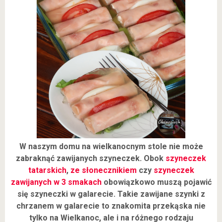
W naszym domu na wielkanocnym stole nie może
zabraknąć zawijanych szyneczek. Obok
szyneczek
tatarskich
,
ze słonecznikiem
czy
szyneczek
zawijanych w 3 smakach
obowiązkowo muszą pojawić
się szyneczki w galarecie. Takie zawijane szynki z
chrzanem w galarecie to znakomita przekąska nie
tylko na Wielkanoc, ale i na różnego rodzaju