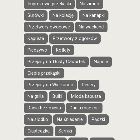
Imprezowe przekąski
Na zimno
Surówki
Na kolację
Na kanapki
Przetwory owocowe
Na weekend
Kapusta
Przetwory z ogórków
Pieczywo
Kotlety
Przepisy na Tłusty Czwartek
Napoje
Ciepłe przekąski
Przepisy na Wielkanoc
Desery
Na grilla
Bułki
Młoda kapusta
Dania bez mięsa
Dania mączne
Na słodko
Na śniadanie
Pączki
Ciasteczka
Serniki