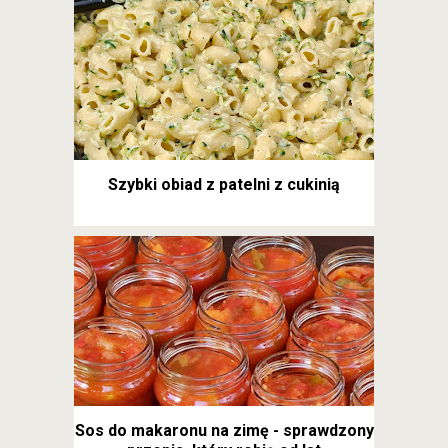
Szybki obiad z patelni z cukinią
Sos do makaronu na zimę - sprawdzony