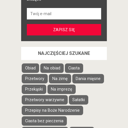
NAJCZĘŚCIEJ SZUKANE
Obiad
Na obiad
Ciasta
Przetwory
Na zimę
Dania mięsne
Przekąski
Na imprezę
Przetwory warzywne
Sałatki
Przepisy na Boże Narodzenie
Ciasta bez pieczenia