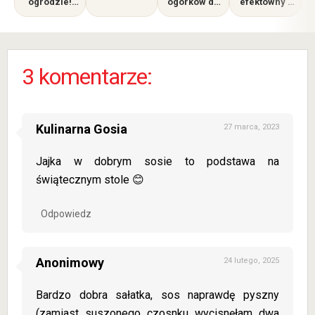
ogrodzie!
ogórków do
efektowny i
Ekspresowe
grilla i do
smaczny
pomidory
obiadu
sposób na
pod
przekąskę z
pierzynką
ogórków
3 komentarze:
Kulinarna Gosia
27 marca, 2023
Jajka w dobrym sosie to podstawa na
świątecznym stole 😊
Odpowiedz
Anonimowy
24 lutego, 2025
Bardzo dobra sałatka, sos naprawdę pyszny
(zamiast suszonego czosnku wycisnęłam dwa