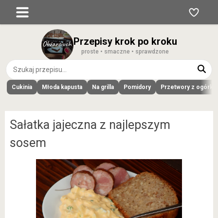
Przepisy krok po kroku
proste • smaczne • sprawdzone
Cukinia
Młoda kapusta
Na grilla
Pomidory
Przetwory z ogórk
Sałatka jajeczna z najlepszym
sosem