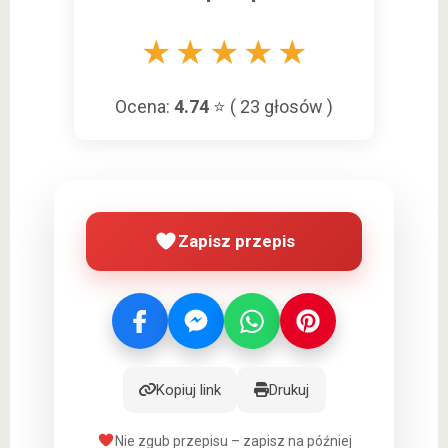
★
★
★
★
★
Ocena:
4.74
⭐ (
23
głosów )
Zapisz przepis
Kopiuj link
Drukuj
Nie zgub przepisu – zapisz na później