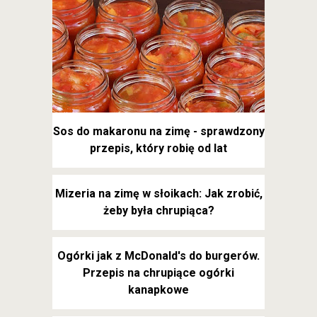
Najlepsza sałatka teściowej na zimę
Krokodylki - ulubione ogóreczki do
wódeczki, robię co roku
Sos do makaronu na zimę - sprawdzony
przepis, który robię od lat
Mizeria na zimę w słoikach: Jak zrobić,