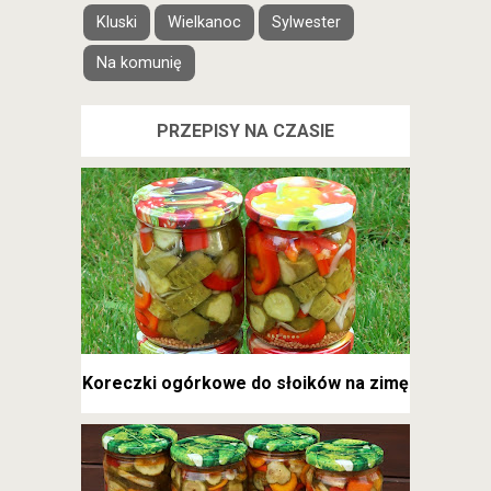
Kluski
Wielkanoc
Sylwester
Na komunię
PRZEPISY NA CZASIE
Koreczki ogórkowe do słoików na zimę