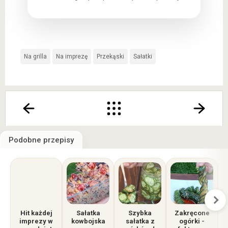
Na grilla
Na imprezę
Przekąski
Sałatki
Podobne przepisy
Hit każdej
Sałatka
Szybka
Zakręcone
imprezy w
kowbojska
sałatka z
ogórki -