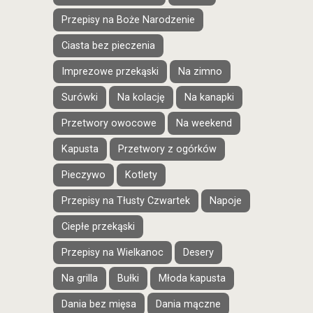
Przepisy na Boże Narodzenie
Ciasta bez pieczenia
Imprezowe przekąski
Na zimno
Surówki
Na kolację
Na kanapki
Przetwory owocowe
Na weekend
Kapusta
Przetwory z ogórków
Pieczywo
Kotlety
Przepisy na Tłusty Czwartek
Napoje
Ciepłe przekąski
Przepisy na Wielkanoc
Desery
Na grilla
Bułki
Młoda kapusta
Dania bez mięsa
Dania mączne