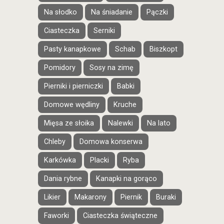
Na słodko
Na śniadanie
Pączki
Ciasteczka
Serniki
Pasty kanapkowe
Schab
Biszkopt
Pomidory
Sosy na zimę
Pierniki i pierniczki
Babki
Domowe wędliny
Kruche
Mięsa ze słoika
Nalewki
Na lato
Chleby
Domowa konserwa
Karkówka
Placki
Ryba
Dania rybne
Kanapki na gorąco
Likier
Makarony
Piernik
Buraki
Faworki
Ciasteczka świąteczne