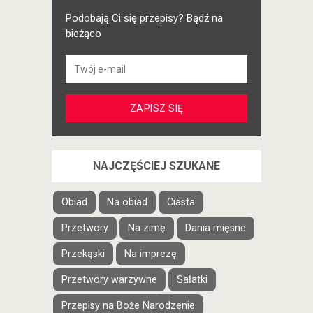
Podobają Ci się przepisy? Bądź na
bieżąco
NAJCZĘŚCIEJ SZUKANE
Obiad
Na obiad
Ciasta
Przetwory
Na zimę
Dania mięsne
Przekąski
Na imprezę
Przetwory warzywne
Sałatki
Przepisy na Boże Narodzenie