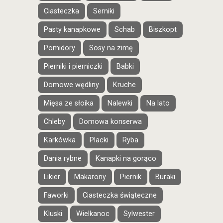
Ciasteczka
Serniki
Pasty kanapkowe
Schab
Biszkopt
Pomidory
Sosy na zimę
Pierniki i pierniczki
Babki
Domowe wędliny
Kruche
Mięsa ze słoika
Nalewki
Na lato
Chleby
Domowa konserwa
Karkówka
Placki
Ryba
Dania rybne
Kanapki na gorąco
Likier
Makarony
Piernik
Buraki
Faworki
Ciasteczka świąteczne
Kluski
Wielkanoc
Sylwester