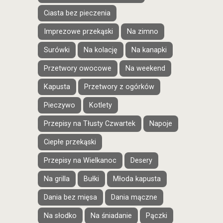
Ciasta bez pieczenia
Imprezowe przekąski
Na zimno
Surówki
Na kolację
Na kanapki
Przetwory owocowe
Na weekend
Kapusta
Przetwory z ogórków
Pieczywo
Kotlety
Przepisy na Tłusty Czwartek
Napoje
Ciepłe przekąski
Przepisy na Wielkanoc
Desery
Na grilla
Bułki
Młoda kapusta
Dania bez mięsa
Dania mączne
Na słodko
Na śniadanie
Pączki