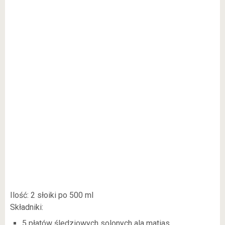
Ilość: 2 słoiki po 500 ml
Składniki:
5 płatów śledziowych solonych ala matias