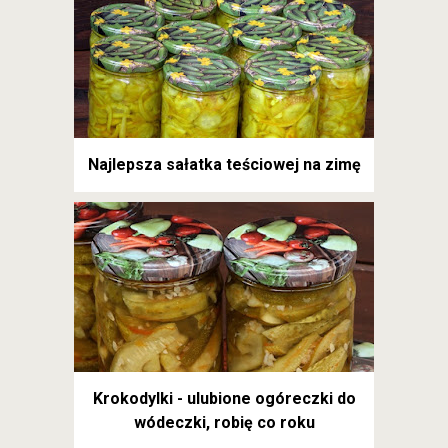
Najlepsza sałatka teściowej na zimę
Krokodylki - ulubione ogóreczki do
wódeczki, robię co roku