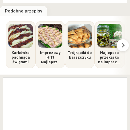
Podobne przepisy
Karkówka
Imprezowy
Trójkąciki do
Najlepsza
pachnąca
HIT!
barszczyku
przekąska
świętami
Najlepsze
na imprezę i
roladki na
do grilla!
stół (2
Marynowana
wersje)
mozzarella
w oliwie