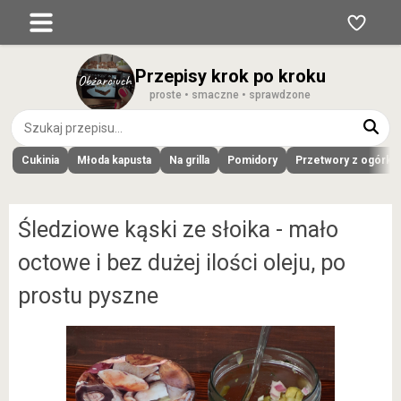
Przepisy krok po kroku
proste • smaczne • sprawdzone
Cukinia
Młoda kapusta
Na grilla
Pomidory
Przetwory z ogórk
Śledziowe kąski ze słoika - mało
octowe i bez dużej ilości oleju, po
prostu pyszne