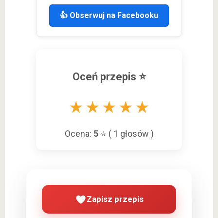
👍 Obserwuj na Facebooku
Oceń przepis ⭐
★
★
★
★
★
Ocena:
5
⭐ (
1
głosów )
Zapisz przepis