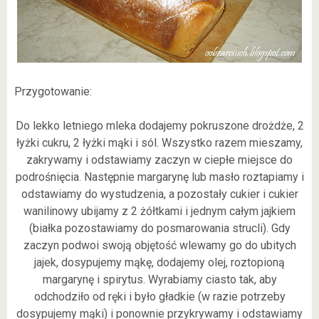
Przygotowanie:
Do lekko letniego mleka dodajemy pokruszone drożdże, 2
łyżki cukru, 2 łyżki mąki i sól. Wszystko razem mieszamy,
zakrywamy i odstawiamy zaczyn w ciepłe miejsce do
podrośnięcia. Następnie margarynę lub masło roztapiamy i
odstawiamy do wystudzenia, a pozostały cukier i cukier
wanilinowy ubijamy z 2 żółtkami i jednym całym jajkiem
(białka pozostawiamy do posmarowania strucli). Gdy
zaczyn podwoi swoją objętość wlewamy go do ubitych
jajek, dosypujemy mąkę, dodajemy olej, roztopioną
margarynę i spirytus. Wyrabiamy ciasto tak, aby
odchodziło od ręki i było gładkie (w razie potrzeby
dosypujemy mąki) i ponownie przykrywamy i odstawiamy