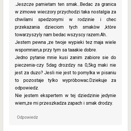
.Jeszcze pamietam ten smak...Bedac za granica
w zimowe wieczory przychodzi taka nostalgia za
chwilami spedzonymi w rodzinie i chec
przekazania dzieciom tych smakòw ,ktòre
towarzyszyly nam bedac wszyscy razem.Ah..
Jestem pewna ,ze twoje wypieki tez maja wiele
wspomnien,a przy tym sa taaakie dobre.
Jedno pytanie mnie kusi zanim zabiore sie do
pieczenia-czy 5dag drozdzy na 0,5kg maki nie
jest za duzo? Jesli nie jest to pomylka w pisaniu
to pozostaje tylko wypròbowac.Dziekuje za
odpowiedz.
Nie jestem ekspertem w tej dziedzinie jedynie
wiem,ze mi przeszkadza zapach i smak drodzy.
Odpowiedz