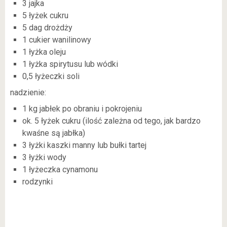
3 jajka
5 łyżek cukru
5 dag drożdży
1 cukier wanilinowy
1 łyżka oleju
1 łyżka spirytusu lub wódki
0,5 łyżeczki soli
nadzienie:
1 kg jabłek po obraniu i pokrojeniu
ok. 5 łyżek cukru (ilość zależna od tego, jak bardzo
kwaśne są jabłka)
3 łyżki kaszki manny lub bułki tartej
3 łyżki wody
1 łyżeczka cynamonu
rodzynki