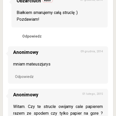
Obżarciuch
Białkiem smarujemy całą struclę :)
Pozdawiam!
Odpowiedz
Anonimowy
09 grudnia, 2014
mniam mateuszjurys
Odpowiedz
Anonimowy
01 lutego, 2015
Witam. Czy te strucle owijamy cale papierem
razem ze spodem czy tylko papier na gore ?