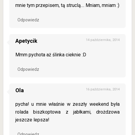
mnie tym przepisem, tą struclą.... Mniam, mniam :)
Odpowiedz
Apetycik
14 października, 2014
Mmm pychota aż ślinka cieknie :D
Odpowiedz
Ola
16 października, 2014
pycha! u mnie właśnie w zeszły weekend była
rolada biszkoptowa z jabłkami, drożdzowa
jeszcze lepsza!
Odpowiedz