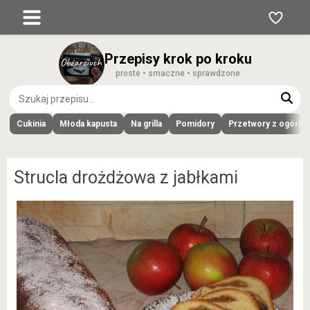
Przepisy krok po kroku
proste • smaczne • sprawdzone
Cukinia
Młoda kapusta
Na grilla
Pomidory
Przetwory z ogórk
Strucla drożdżowa z jabłkami