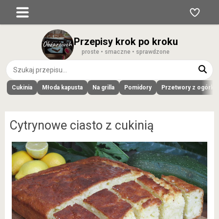
Przepisy krok po kroku
proste • smaczne • sprawdzone
Cukinia
Młoda kapusta
Na grilla
Pomidory
Przetwory z ogórk
Cytrynowe ciasto z cukinią