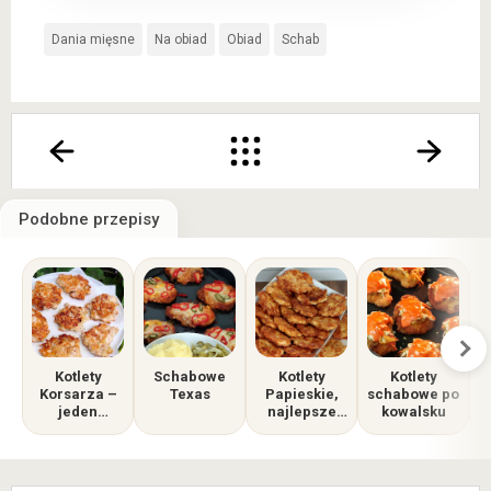
Dania mięsne
Na obiad
Obiad
Schab
Podobne przepisy
Kotlety
Schabowe
Kotlety
Kotlety
Korsarza –
Texas
Papieskie,
schabowe po
jeden
najlepsze
kowalsku
składnik
kotlety
zmienia
siekane.
wszystko!
Znikają w
mig!