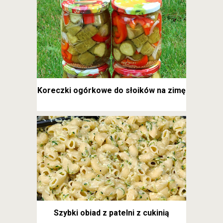
Koreczki ogórkowe do słoików na zimę
Szybki obiad z patelni z cukinią