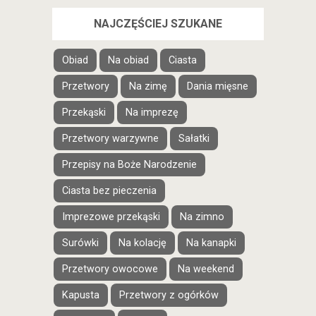
NAJCZĘŚCIEJ SZUKANE
Obiad
Na obiad
Ciasta
Przetwory
Na zimę
Dania mięsne
Przekąski
Na imprezę
Przetwory warzywne
Sałatki
Przepisy na Boże Narodzenie
Ciasta bez pieczenia
Imprezowe przekąski
Na zimno
Surówki
Na kolację
Na kanapki
Przetwory owocowe
Na weekend
Kapusta
Przetwory z ogórków