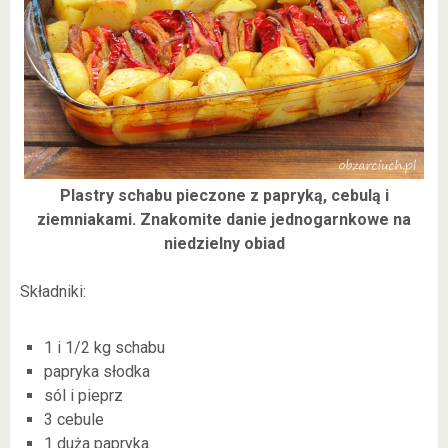
Plastry schabu pieczone z papryką, cebulą i
ziemniakami. Znakomite danie jednogarnkowe na
niedzielny obiad
Składniki:
1 i 1/2 kg schabu
papryka słodka
sól i pieprz
3 cebule
1 duża papryka