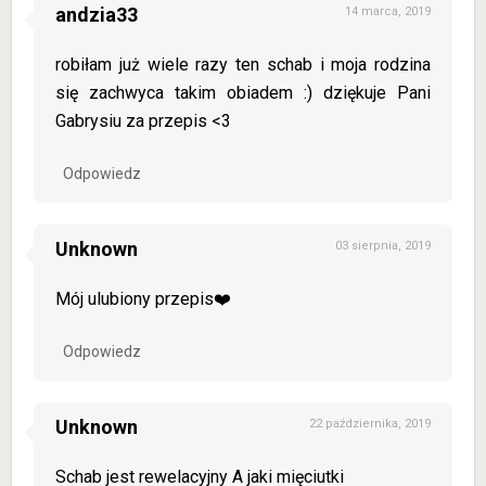
andzia33
14 marca, 2019
robiłam już wiele razy ten schab i moja rodzina
się zachwyca takim obiadem :) dziękuje Pani
Gabrysiu za przepis <3
Odpowiedz
Unknown
03 sierpnia, 2019
Mój ulubiony przepis❤️
Odpowiedz
Unknown
22 października, 2019
Schab jest rewelacyjny A jaki mięciutki