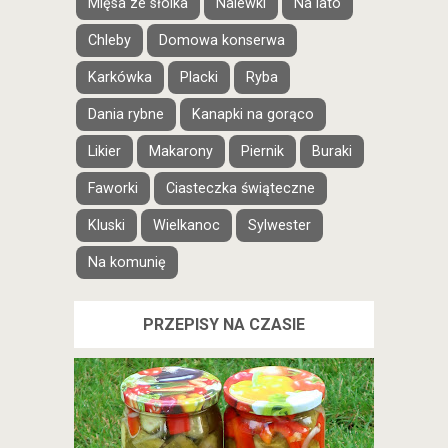
Mięsa ze słoika
Nalewki
Na lato
Chleby
Domowa konserwa
Karkówka
Placki
Ryba
Dania rybne
Kanapki na gorąco
Likier
Makarony
Piernik
Buraki
Faworki
Ciasteczka świąteczne
Kluski
Wielkanoc
Sylwester
Na komunię
PRZEPISY NA CZASIE