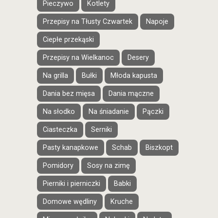
Pieczywo
Kotlety
Przepisy na Tłusty Czwartek
Napoje
Ciepłe przekąski
Przepisy na Wielkanoc
Desery
Na grilla
Bułki
Młoda kapusta
Dania bez mięsa
Dania mączne
Na słodko
Na śniadanie
Pączki
Ciasteczka
Serniki
Pasty kanapkowe
Schab
Biszkopt
Pomidory
Sosy na zimę
Pierniki i pierniczki
Babki
Domowe wędliny
Kruche