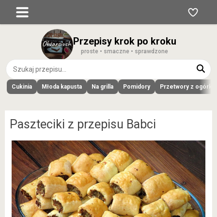
Przepisy krok po kroku
proste • smaczne • sprawdzone
Cukinia
Młoda kapusta
Na grilla
Pomidory
Przetwory z ogórk
Paszteciki z przepisu Babci