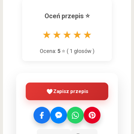
Oceń przepis ⭐
★
★
★
★
★
Ocena:
5
⭐ (
1
głosów )
Zapisz przepis