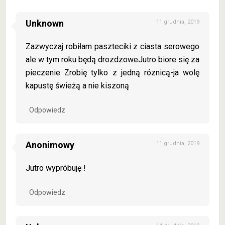
Unknown
11 grudnia, 2019
Zazwyczaj robiłam paszteciki z ciasta serowego
ale w tym roku będą drozdzoweJutro biore się za
pieczenie Zrobię tylko z jedną róznicą-ja wolę
kapustę świeżą a nie kiszoną
Odpowiedz
Anonimowy
11 grudnia, 2019
Jutro wypróbuję !
Odpowiedz