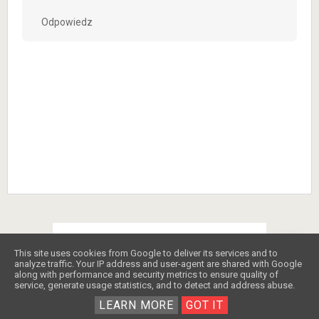
Odpowiedz
POPULARNE PRZEPISY
❤️
This site uses cookies from Google to deliver its services and to
analyze traffic. Your IP address and user-agent are shared with Google
along with performance and security metrics to ensure quality of
service, generate usage statistics, and to detect and address abuse.
LEARN MORE
GOT IT