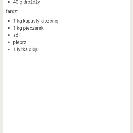
40 g drożdży
farsz:
1 kg kapusty kiszonej
1 kg pieczarek
sól
pieprz
1 łyżka oleju