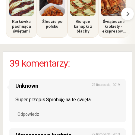
Karkówka
Śledzie po
Gorące
Świąteczne
pachnąca
polsku
kanapki z
krokiety -
świętami
blachy
ekspresowy
przysmak na
Wigilię i
Święta
39 komentarzy:
Unknown
27 listopada, 2019
Super przepis.Spróbuję na te święta
Odpowiedz
27 listopada, 2019