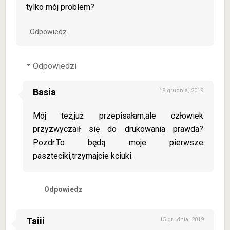
tylko mój problem?
Odpowiedz
Odpowiedzi
Basia
18 grudnia, 2019
Mój też,już przepisałam,ale człowiek
przyzwyczaił się do drukowania prawda?
Pozdr.To będą moje pierwsze
paszteciki,trzymajcie kciuki.
Odpowiedz
Taiii
15 grudnia, 2019