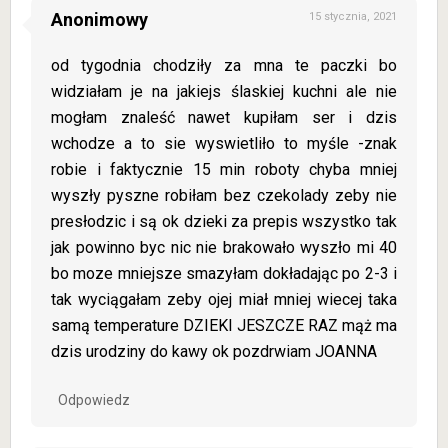
Anonimowy
15 stycznia, 2021
od tygodnia chodziły za mna te paczki bo
widziałam je na jakiejs ślaskiej kuchni ale nie
mogłam znaleść nawet kupiłam ser i dzis
wchodze a to sie wyswietliło to myśle -znak
robie i faktycznie 15 min roboty chyba mniej
wyszły pyszne robiłam bez czekolady zeby nie
presłodzic i są ok dzieki za prepis wszystko tak
jak powinno byc nic nie brakowało wyszło mi 40
bo moze mniejsze smazyłam dokładając po 2-3 i
tak wyciągałam zeby ojej miał mniej wiecej taka
samą temperature DZIEKI JESZCZE RAZ mąż ma
dzis urodziny do kawy ok pozdrwiam JOANNA
Odpowiedz