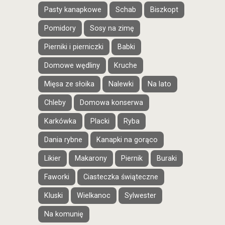
Pasty kanapkowe
Schab
Biszkopt
Pomidory
Sosy na zimę
Pierniki i pierniczki
Babki
Domowe wędliny
Kruche
Mięsa ze słoika
Nalewki
Na lato
Chleby
Domowa konserwa
Karkówka
Placki
Ryba
Dania rybne
Kanapki na gorąco
Likier
Makarony
Piernik
Buraki
Faworki
Ciasteczka świąteczne
Kluski
Wielkanoc
Sylwester
Na komunię