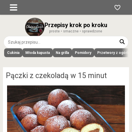
Przepisy krok po kroku
proste • smaczne • sprawdzone
Cukinia
Młoda kapusta
Na grilla
Pomidory
Przetwory z ogórk
Pączki z czekoladą w 15 minut