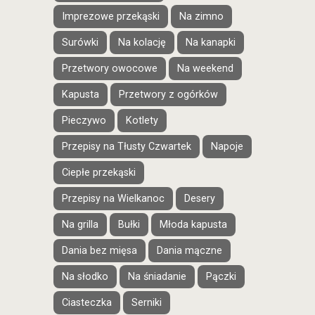
Imprezowe przekąski
Na zimno
Surówki
Na kolację
Na kanapki
Przetwory owocowe
Na weekend
Kapusta
Przetwory z ogórków
Pieczywo
Kotlety
Przepisy na Tłusty Czwartek
Napoje
Ciepłe przekąski
Przepisy na Wielkanoc
Desery
Na grilla
Bułki
Młoda kapusta
Dania bez mięsa
Dania mączne
Na słodko
Na śniadanie
Pączki
Ciasteczka
Serniki