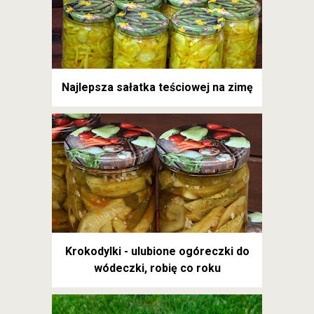
Najlepsza sałatka teściowej na zimę
Krokodylki - ulubione ogóreczki do
wódeczki, robię co roku