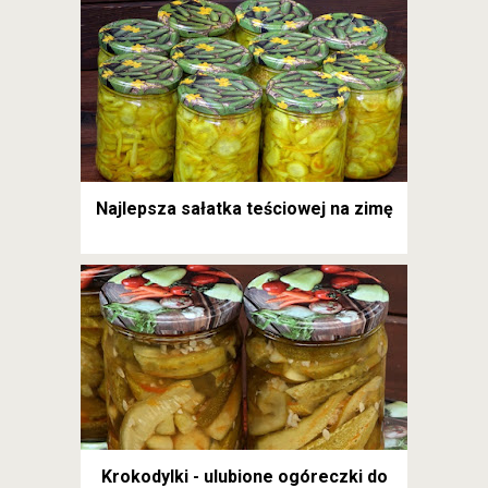
Najlepsza sałatka teściowej na zimę
Krokodylki - ulubione ogóreczki do