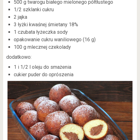
500 g twarogu białego mielonego półtłustego
1/2 szklanki cukru
2 jajka
3 łyżki kwaśnej śmietany 18%
1 czubata łyżeczka sody
opakowanie cukru waniliowego (16 g)
100 g mlecznej czekolady
dodatkowo:
1 i 1/2 l oleju do smażenia
cukier puder do oprószenia