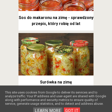
Sos do makaronu na zimę - sprawdzony
przepis, który robię od lat
Surówka na zimę
❤️
This site uses cookies from Google to deliver its services and to
analyze traffic. Your IP address and user-agent are shared with Google
along with performance and security metrics to ensure quality of
service, generate usage statistics, and to detect and address abuse.
Copyright ©
2026
Obżarciuch
.
Blogger
.
Wspierają Nas
LEARN MORE
GOT IT