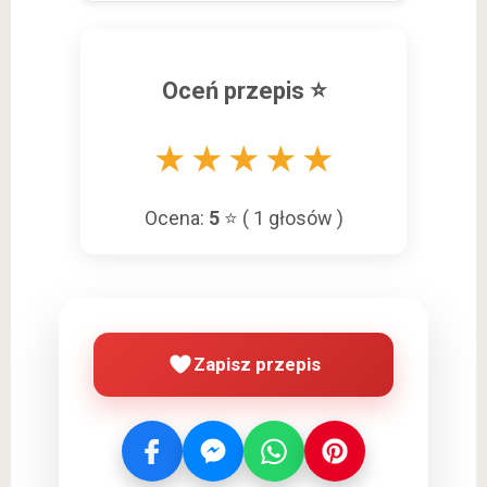
Oceń przepis ⭐
★
★
★
★
★
Ocena:
5
⭐ (
1
głosów )
Zapisz przepis