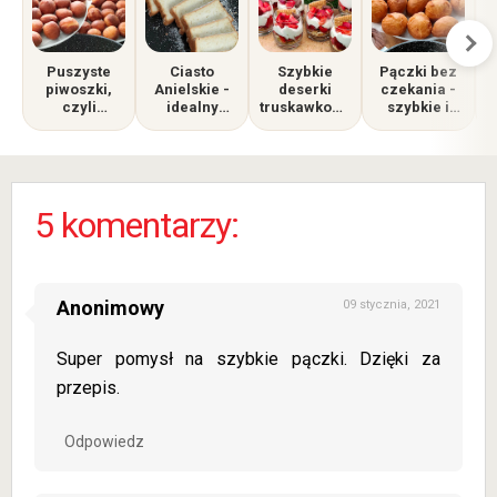
Puszyste
Ciasto
Szybkie
Pączki bez
T
piwoszki,
Anielskie -
deserki
czekania -
czyli
idealny
truskawkowe
szybkie i
przepyszne
sposób na
w
idealne do
mini
nadmiar
szklankach
nadziewania
pączusie
białek.
Lekkie jak
chmurka!
s
5 komentarzy:
Anonimowy
09 stycznia, 2021
Super pomysł na szybkie pączki. Dzięki za
przepis.
Odpowiedz