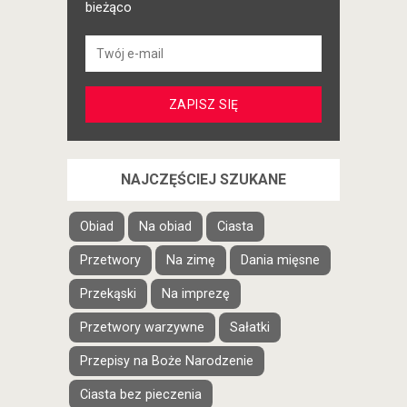
bieżąco
NAJCZĘŚCIEJ SZUKANE
Obiad
Na obiad
Ciasta
Przetwory
Na zimę
Dania mięsne
Przekąski
Na imprezę
Przetwory warzywne
Sałatki
Przepisy na Boże Narodzenie
Ciasta bez pieczenia