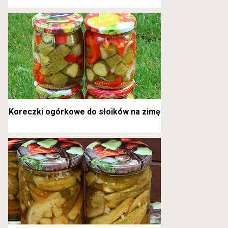
kanapkowe
Koreczki ogórkowe do słoików na zimę