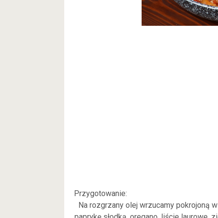
Przygotowanie:
Na rozgrzany olej wrzucamy pokrojoną w
paprykę słodką, oregano, liście laurowe, z