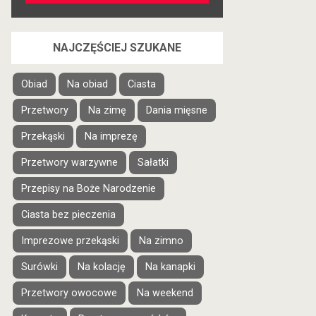
NAJCZĘŚCIEJ SZUKANE
Obiad
Na obiad
Ciasta
Przetwory
Na zimę
Dania mięsne
Przekąski
Na imprezę
Przetwory warzywne
Sałatki
Przepisy na Boże Narodzenie
Ciasta bez pieczenia
Imprezowe przekąski
Na zimno
Surówki
Na kolację
Na kanapki
Przetwory owocowe
Na weekend