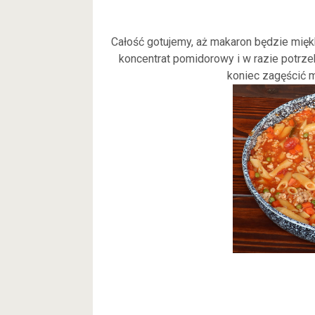
Całość gotujemy, aż makaron będzie mię
koncentrat pomidorowy i w razie potrz
koniec zagęścić m