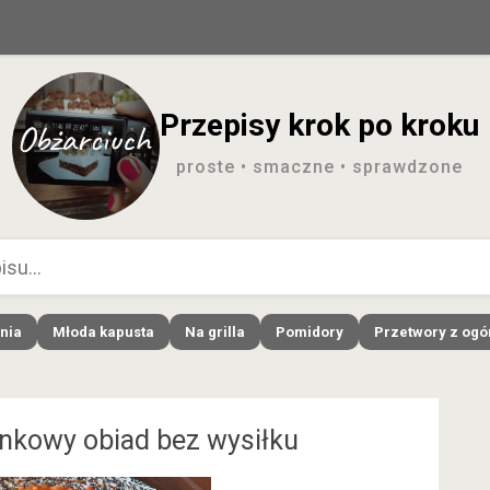
Przepisy krok po kroku
proste • smaczne • sprawdzone
nia
Młoda kapusta
Na grilla
Pomidory
Przetwory z og
rnkowy obiad bez wysiłku