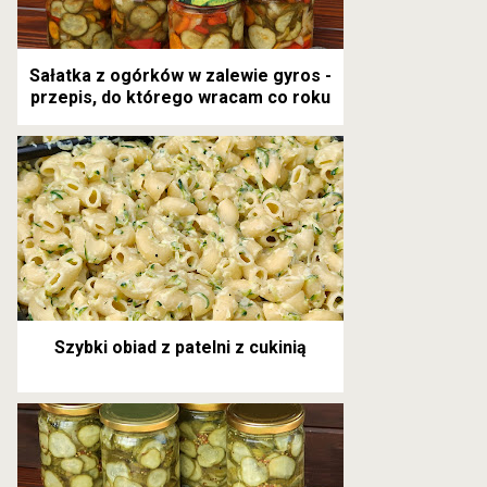
Sałatka z ogórków w zalewie gyros -
przepis, do którego wracam co roku
Szybki obiad z patelni z cukinią