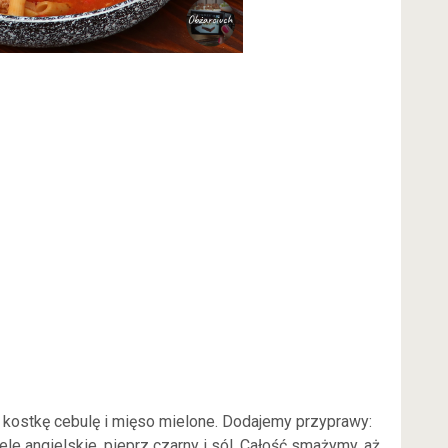
 kostkę cebulę i mięso mielone. Dodajemy przyprawy:
iele angielskie, pieprz czarny i sól. Całość smażymy, aż