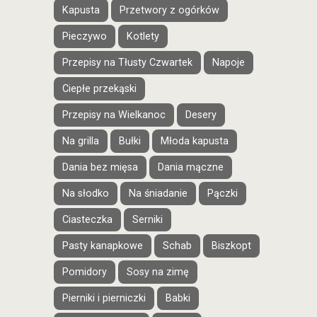
Kapusta
Przetwory z ogórków
Pieczywo
Kotlety
Przepisy na Tłusty Czwartek
Napoje
Ciepłe przekąski
Przepisy na Wielkanoc
Desery
Na grilla
Bułki
Młoda kapusta
Dania bez mięsa
Dania mączne
Na słodko
Na śniadanie
Pączki
Ciasteczka
Serniki
Pasty kanapkowe
Schab
Biszkopt
Pomidory
Sosy na zimę
Pierniki i pierniczki
Babki