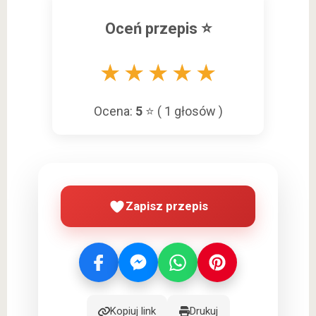
Oceń przepis ⭐
★
★
★
★
★
Ocena:
5
⭐ (
1
głosów )
Zapisz przepis
Kopiuj link
Drukuj