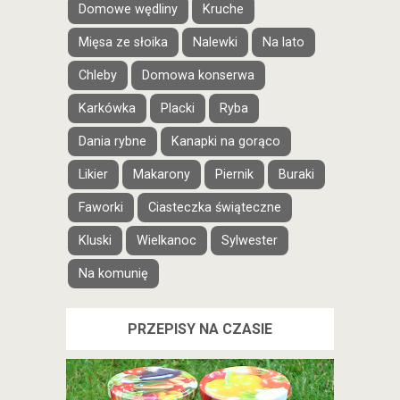
Domowe wędliny
Kruche
Mięsa ze słoika
Nalewki
Na lato
Chleby
Domowa konserwa
Karkówka
Placki
Ryba
Dania rybne
Kanapki na gorąco
Likier
Makarony
Piernik
Buraki
Faworki
Ciasteczka świąteczne
Kluski
Wielkanoc
Sylwester
Na komunię
PRZEPISY NA CZASIE