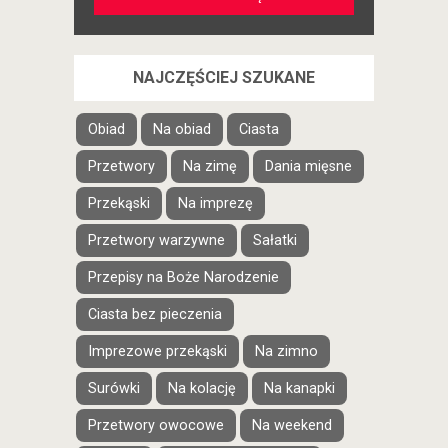
NAJCZĘŚCIEJ SZUKANE
Obiad
Na obiad
Ciasta
Przetwory
Na zimę
Dania mięsne
Przekąski
Na imprezę
Przetwory warzywne
Sałatki
Przepisy na Boże Narodzenie
Ciasta bez pieczenia
Imprezowe przekąski
Na zimno
Surówki
Na kolację
Na kanapki
Przetwory owocowe
Na weekend