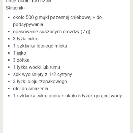
Ilość: około 100 sztuk
Składniki:
około 500 g mąki pszennej chlebowej + do
podsypywania
opakowanie suszonych drożdży (7 g)
3 łyżki cukru
1 szklanka letniego mleka
1 jajko
3 żółtka
1 łyżka wódki lub rumu
sok wyciśnięty z 1/2 cytryny
3 łyżki oleju rzepakowego
olej do smażenia
1 szklanka cukru pudru + około 5 łyżek gorącej wody