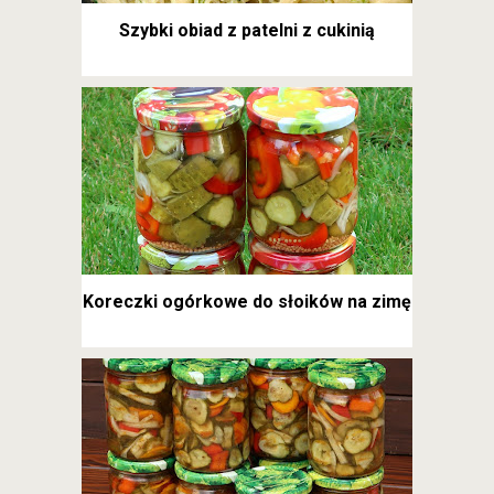
Szybki obiad z patelni z cukinią
Koreczki ogórkowe do słoików na zimę