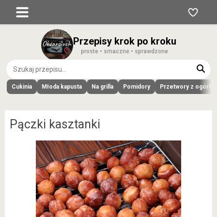
Przepisy krok po kroku
proste • smaczne • sprawdzone
Cukinia
Młoda kapusta
Na grilla
Pomidory
Przetwory z ogórk
Pączki kasztanki