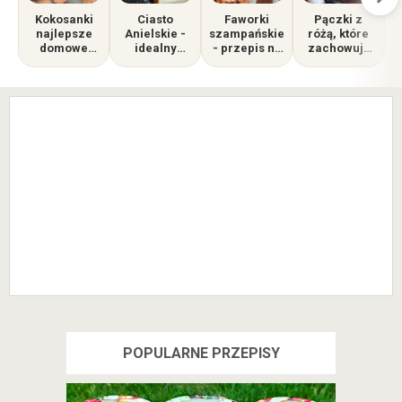
Kokosanki
Ciasto
Faworki
Pączki z
najlepsze
Anielskie -
szampańskie
różą, które
p
domowe
idealny
- przepis na
zachowują
ciasteczka
sposób na
idealną
świeżość i
nadmiar
chrupkość
puszystość
białek.
na dłużej
Lekkie jak
chmurka!
POPULARNE PRZEPISY