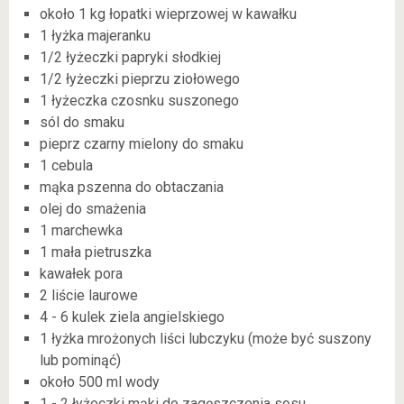
około 1 kg łopatki wieprzowej w kawałku
1 łyżka majeranku
1/2 łyżeczki papryki słodkiej
1/2 łyżeczki pieprzu ziołowego
1 łyżeczka czosnku suszonego
sól do smaku
pieprz czarny mielony do smaku
1 cebula
mąka pszenna do obtaczania
olej do smażenia
1 marchewka
1 mała pietruszka
kawałek pora
2 liście laurowe
4 - 6 kulek ziela angielskiego
1 łyżka mrożonych liści lubczyku (może być suszony
lub pominąć)
około 500 ml wody
1 - 2 łyżeczki mąki do zagęszczenia sosu