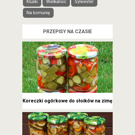
Kluski
Wielkanoc
Sylwester
Na komunię
PRZEPISY NA CZASIE
Koreczki ogórkowe do słoików na zimę