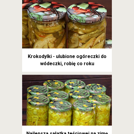
Krokodylki - ulubione ogóreczki do
wódeczki, robię co roku
Najlepsza sałatka teściowej na zimę