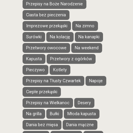
Przepisy na Boże Narodzenie
Ciasta bez pieczenia
Imprezowe przekąski
Na zimno
Surówki
Na kolację
Na kanapki
Przetwory owocowe
Na weekend
Kapusta
Przetwory z ogórków
Pieczywo
Kotlety
Przepisy na Tłusty Czwartek
Napoje
Ciepłe przekąski
Przepisy na Wielkanoc
Desery
Na grilla
Bułki
Młoda kapusta
Dania bez mięsa
Dania mączne