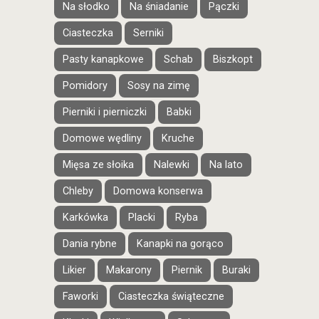
Na słodko
Na śniadanie
Pączki
Ciasteczka
Serniki
Pasty kanapkowe
Schab
Biszkopt
Pomidory
Sosy na zimę
Pierniki i pierniczki
Babki
Domowe wędliny
Kruche
Mięsa ze słoika
Nalewki
Na lato
Chleby
Domowa konserwa
Karkówka
Placki
Ryba
Dania rybne
Kanapki na gorąco
Likier
Makarony
Piernik
Buraki
Faworki
Ciasteczka świąteczne