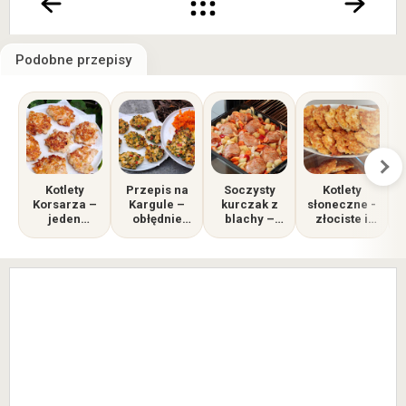
Podobne przepisy
Kotlety
Przepis na
Soczysty
Kotlety
Korsarza –
Kargule –
kurczak z
słoneczne -
s
jeden
obłędnie
blachy –
złociste i
składnik
pyszny i
obiad, który
obłędnie
zmienia
szybki obiad
robi się sam!
soczyste.
wszystko!
z kurczaka!
Zapomnij o
nudnym
schabowym!