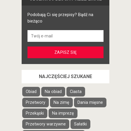
Podobają Ci się przepisy? Bądź na
bieżąco
NAJCZĘŚCIEJ SZUKANE
Obiad
Na obiad
Ciasta
Przetwory
Na zimę
Dania mięsne
Przekąski
Na imprezę
Przetwory warzywne
Sałatki