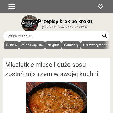
Przepisy krok po kroku
proste • smaczne • sprawdzone
Cukinia
Młoda kapusta
Na grilla
Pomidory
Przetwory z ogórk
Mięciutkie mięso i dużo sosu -
zostań mistrzem w swojej kuchni