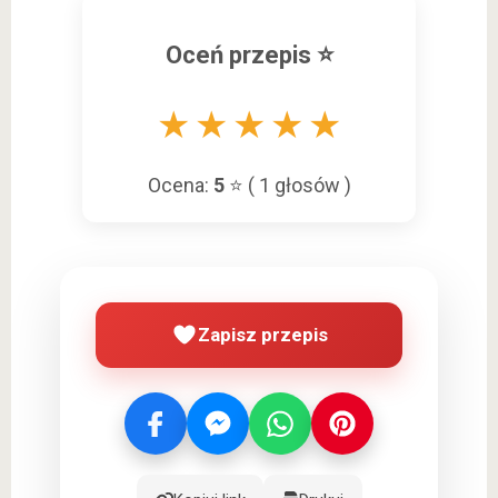
Oceń przepis ⭐
★
★
★
★
★
Ocena:
5
⭐ (
1
głosów )
Zapisz przepis