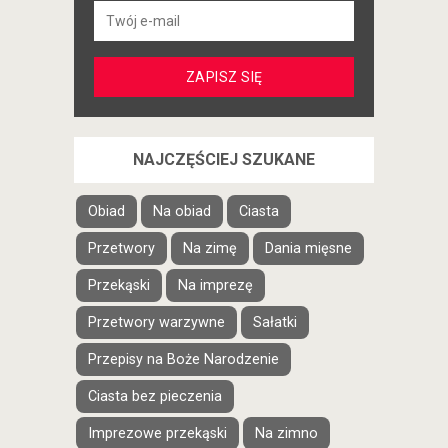
NAJCZĘŚCIEJ SZUKANE
Obiad
Na obiad
Ciasta
Przetwory
Na zimę
Dania mięsne
Przekąski
Na imprezę
Przetwory warzywne
Sałatki
Przepisy na Boże Narodzenie
Ciasta bez pieczenia
Imprezowe przekąski
Na zimno