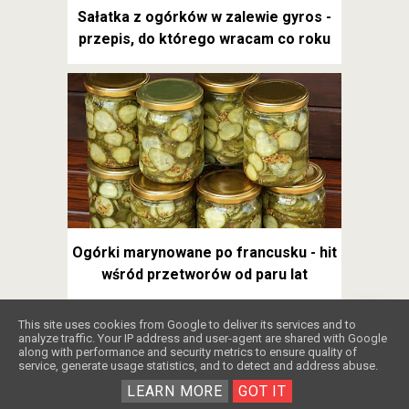
Sałatka z ogórków w zalewie gyros -
przepis, do którego wracam co roku
Ogórki marynowane po francusku - hit
wśród przetworów od paru lat
❤️
This site uses cookies from Google to deliver its services and to
analyze traffic. Your IP address and user-agent are shared with Google
along with performance and security metrics to ensure quality of
service, generate usage statistics, and to detect and address abuse.
LEARN MORE
GOT IT