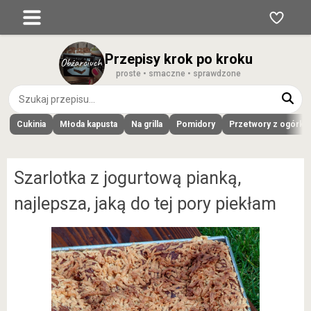
Przepisy krok po kroku
proste • smaczne • sprawdzone
Cukinia
Młoda kapusta
Na grilla
Pomidory
Przetwory z ogórk
Szarlotka z jogurtową pianką,
najlepsza, jaką do tej pory piekłam