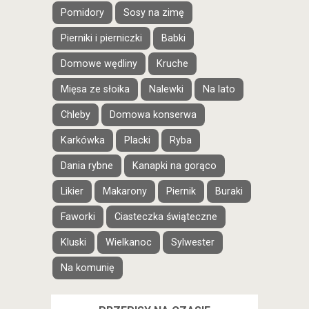
Pomidory
Sosy na zimę
Pierniki i pierniczki
Babki
Domowe wędliny
Kruche
Mięsa ze słoika
Nalewki
Na lato
Chleby
Domowa konserwa
Karkówka
Placki
Ryba
Dania rybne
Kanapki na gorąco
Likier
Makarony
Piernik
Buraki
Faworki
Ciasteczka świąteczne
Kluski
Wielkanoc
Sylwester
Na komunię