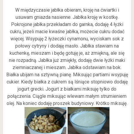
W międzyczasie jabłka obieram, kroję na ćwiartki i
usuwam gniazda nasienne. Jabłka kroję w kostkę.
Pokrojone jabłka przekładam do garnka, dodaję 4 łyżki
cukru, jeżeli macie kwaśne jabłka, możecie cukru dodać
więcej. Wsypuję 2 łyżeczki cynamonu, wyciskam sok z
połowy cytryny i dodaję masło. Jabłka stawiam na
kuchenkę, mieszam i będę gotuję je, aż zmiękną, ale się
nie rozpadną. Jabłka już zmiękły, dodaję dwie łyżki maki
ziemniaczanej i mieszam. Jabłka odstawiam na bok.
Białka ubijam na sztywną pianę. Miksując partiami wsypuję
cukier. Kiedy białka z cukrem są lśniące stopniowo dodaję
jogurt grecki. Jogurt z białkami miksuję tylko do
połączenia. Ciągle miksując wlewam małym strumieniem
olej. Na koniec dodaję proszek budyniowy. Krótko miksuję.