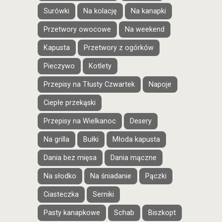
Surówki
Na kolację
Na kanapki
Przetwory owocowe
Na weekend
Kapusta
Przetwory z ogórków
Pieczywo
Kotlety
Przepisy na Tłusty Czwartek
Napoje
Ciepłe przekąski
Przepisy na Wielkanoc
Desery
Na grilla
Bułki
Młoda kapusta
Dania bez mięsa
Dania mączne
Na słodko
Na śniadanie
Pączki
Ciasteczka
Serniki
Pasty kanapkowe
Schab
Biszkopt