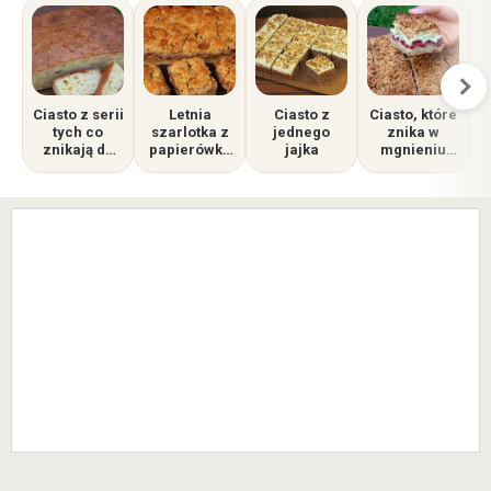
Ciasto z serii
Letnia
Ciasto z
Ciasto, które
tych co
szarlotka z
jednego
znika w
znikają do
papierówka
jajka
mgnieniu
ostatniego
mi
oka -
okruszka.
przepyszne,
Przepyszne,
kruche ze
wilgotne i
śliwkami
puszyste