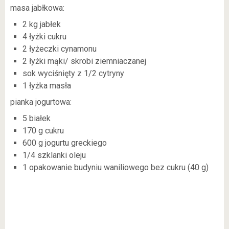
masa jabłkowa:
2 kg jabłek
4 łyżki cukru
2 łyżeczki cynamonu
2 łyżki mąki/ skrobi ziemniaczanej
sok wyciśnięty z 1/2 cytryny
1 łyżka masła
pianka jogurtowa:
5 białek
170 g cukru
600 g jogurtu greckiego
1/4 szklanki oleju
1 opakowanie budyniu waniliowego bez cukru (40 g)