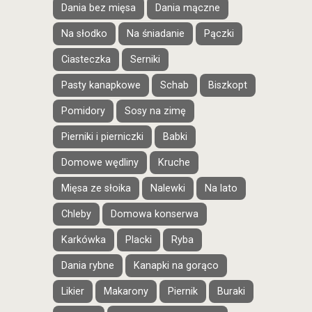
Dania bez mięsa
Dania mączne
Na słodko
Na śniadanie
Pączki
Ciasteczka
Serniki
Pasty kanapkowe
Schab
Biszkopt
Pomidory
Sosy na zimę
Pierniki i pierniczki
Babki
Domowe wędliny
Kruche
Mięsa ze słoika
Nalewki
Na lato
Chleby
Domowa konserwa
Karkówka
Placki
Ryba
Dania rybne
Kanapki na gorąco
Likier
Makarony
Piernik
Buraki