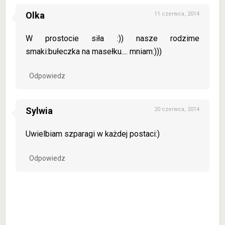
Olka
11 czerwca, 2014
W prostocie siła :)) nasze rodzime
smaki:bułeczka na masełku.... mniam:)))
Odpowiedz
Sylwia
20 czerwca, 2014
Uwielbiam szparagi w każdej postaci:)
Odpowiedz