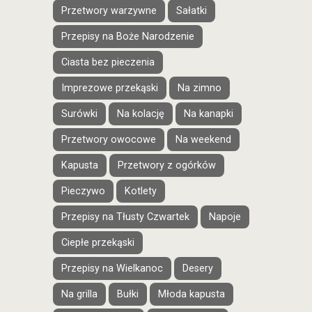
Przetwory warzywne
Sałatki
Przepisy na Boże Narodzenie
Ciasta bez pieczenia
Imprezowe przekąski
Na zimno
Surówki
Na kolację
Na kanapki
Przetwory owocowe
Na weekend
Kapusta
Przetwory z ogórków
Pieczywo
Kotlety
Przepisy na Tłusty Czwartek
Napoje
Ciepłe przekąski
Przepisy na Wielkanoc
Desery
Na grilla
Bułki
Młoda kapusta