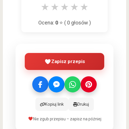
★
★
★
★
★
Ocena:
0
⭐ (
0
głosów )
Zapisz przepis
Kopiuj link
Drukuj
Nie zgub przepisu – zapisz na później