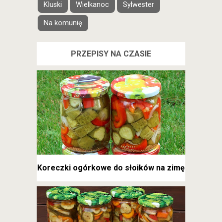
Kluski
Wielkanoc
Sylwester
Na komunię
PRZEPISY NA CZASIE
Koreczki ogórkowe do słoików na zimę