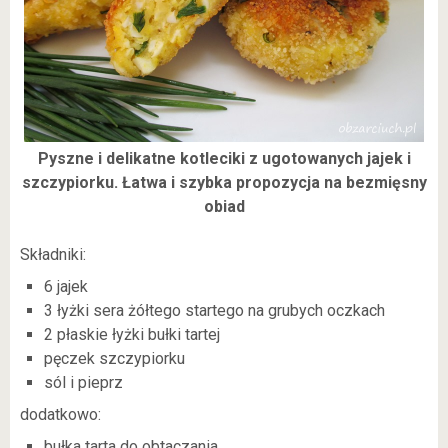
Pyszne i delikatne kotleciki z ugotowanych jajek i
szczypiorku. Łatwa i szybka propozycja na bezmięsny
obiad
Składniki:
6 jajek
3 łyżki sera żółtego startego na grubych oczkach
2 płaskie łyżki bułki tartej
pęczek szczypiorku
sól i pieprz
dodatkowo:
bułka tarta do obtaczania