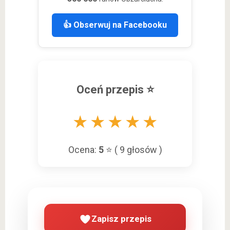
👍 Obserwuj na Facebooku
Oceń przepis ⭐
★
★
★
★
★
Ocena:
5
⭐ (
9
głosów )
Zapisz przepis