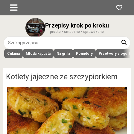
Przepisy krok po kroku
proste • smaczne • sprawdzone
Cukinia
Młoda kapusta
Na grilla
Pomidory
Przetwory z ogórk
Kotlety jajeczne ze szczypiorkiem