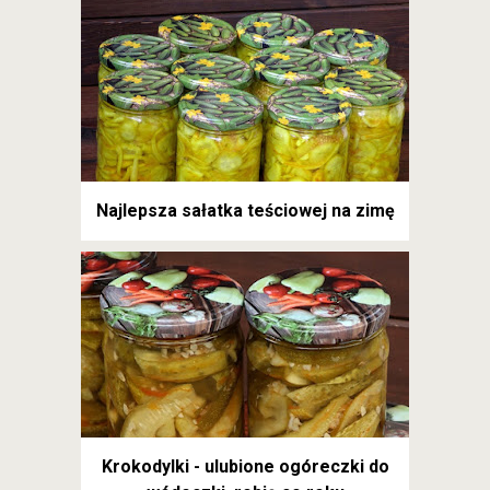
Najlepsza sałatka teściowej na zimę
Krokodylki - ulubione ogóreczki do