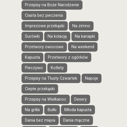
Przepisy na Boże Narodzenie
Ciasta bez pieczenia
Imprezowe przekąski
Na zimno
Surówki
Na kolację
Na kanapki
Przetwory owocowe
Na weekend
Kapusta
Przetwory z ogórków
Pieczywo
Kotlety
Przepisy na Tłusty Czwartek
Napoje
Ciepłe przekąski
Przepisy na Wielkanoc
Desery
Na grilla
Bułki
Młoda kapusta
Dania bez mięsa
Dania mączne