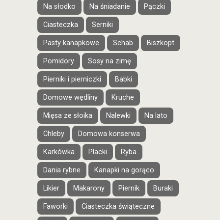
Na słodko
Na śniadanie
Pączki
Ciasteczka
Serniki
Pasty kanapkowe
Schab
Biszkopt
Pomidory
Sosy na zimę
Pierniki i pierniczki
Babki
Domowe wędliny
Kruche
Mięsa ze słoika
Nalewki
Na lato
Chleby
Domowa konserwa
Karkówka
Placki
Ryba
Dania rybne
Kanapki na gorąco
Likier
Makarony
Piernik
Buraki
Faworki
Ciasteczka świąteczne