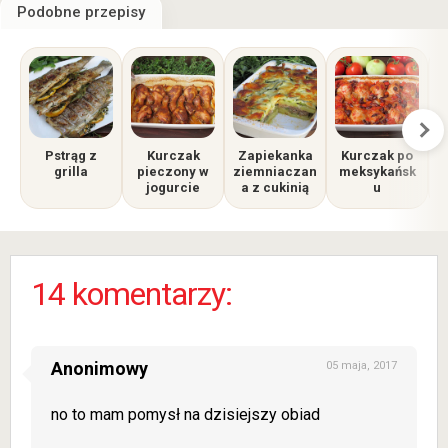
Podobne przepisy
Pstrąg z
Kurczak
Zapiekanka
Kurczak po
grilla
pieczony w
ziemniaczan
meksykańsk
jogurcie
a z cukinią
u
p
14 komentarzy:
Anonimowy
05 maja, 2017
no to mam pomysł na dzisiejszy obiad