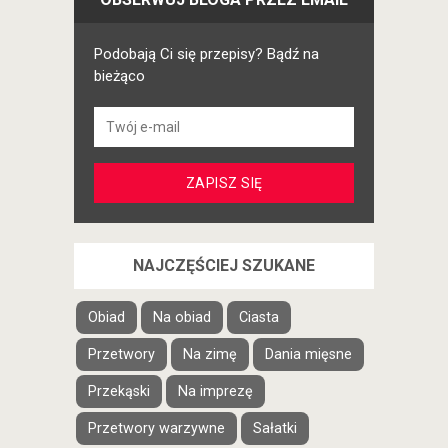
Podobają Ci się przepisy? Bądź na
bieżąco
NAJCZĘŚCIEJ SZUKANE
Obiad
Na obiad
Ciasta
Przetwory
Na zimę
Dania mięsne
Przekąski
Na imprezę
Przetwory warzywne
Sałatki