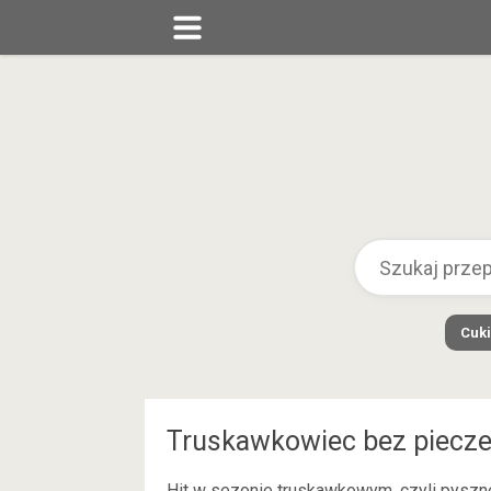
Cuki
Truskawkowiec bez piecze
Hit w sezonie truskawkowym, czyli pyszne