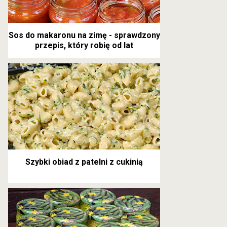
Sos do makaronu na zimę - sprawdzony
przepis, który robię od lat
Szybki obiad z patelni z cukinią