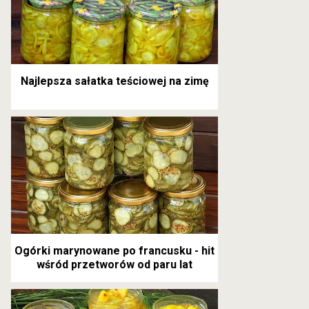
Najlepsza sałatka teściowej na zimę
Ogórki marynowane po francusku - hit
wśród przetworów od paru lat