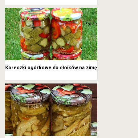
kanapkowe
Koreczki ogórkowe do słoików na zimę