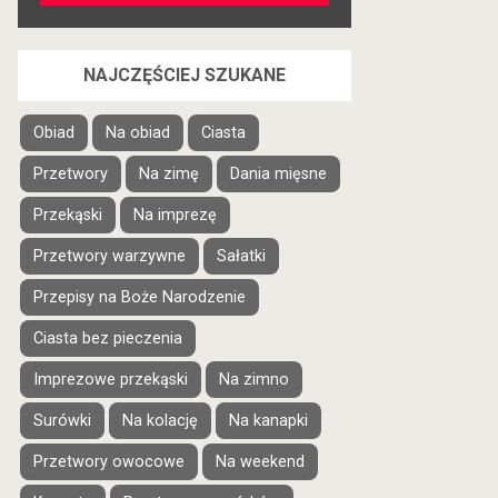
NAJCZĘŚCIEJ SZUKANE
Obiad
Na obiad
Ciasta
Przetwory
Na zimę
Dania mięsne
Przekąski
Na imprezę
Przetwory warzywne
Sałatki
Przepisy na Boże Narodzenie
Ciasta bez pieczenia
Imprezowe przekąski
Na zimno
Surówki
Na kolację
Na kanapki
Przetwory owocowe
Na weekend