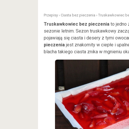
Przepisy
›
Ciasta bez pieczenia
›
Truskawkowiec be
Truskawkowiec bez pieczenia
to jedno 
sezonie letnim. Sezon truskawkowy zaczął
pojawiają się ciasta i desery z tymi owoc
pieczenia
jest znakomity w ciepłe i upaln
blacha takiego ciasta znika w mgnieniu o