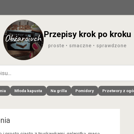
Przepisy krok po kroku
proste • smaczne • sprawdzone
nia
Młoda kapusta
Na grilla
Pomidory
Przetwory z og
nia
 i proste ciasto z truskawkami, galaretką, masą