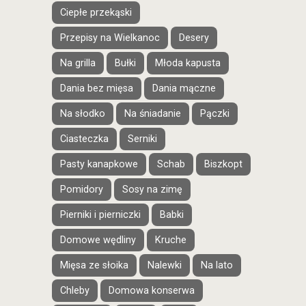
Ciepłe przekąski
Przepisy na Wielkanoc
Desery
Na grilla
Bułki
Młoda kapusta
Dania bez mięsa
Dania mączne
Na słodko
Na śniadanie
Pączki
Ciasteczka
Serniki
Pasty kanapkowe
Schab
Biszkopt
Pomidory
Sosy na zimę
Pierniki i pierniczki
Babki
Domowe wędliny
Kruche
Mięsa ze słoika
Nalewki
Na lato
Chleby
Domowa konserwa