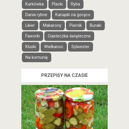
Karkówka
Placki
Ryba
Dania rybne
Kanapki na gorąco
Likier
Makarony
Piernik
Buraki
Faworki
Ciasteczka świąteczne
Kluski
Wielkanoc
Sylwester
Na komunię
PRZEPISY NA CZASIE