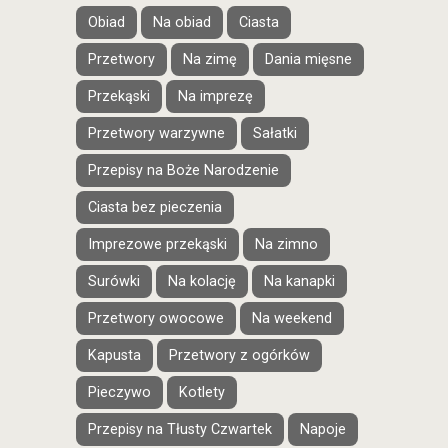
Obiad
Na obiad
Ciasta
Przetwory
Na zimę
Dania mięsne
Przekąski
Na imprezę
Przetwory warzywne
Sałatki
Przepisy na Boże Narodzenie
Ciasta bez pieczenia
Imprezowe przekąski
Na zimno
Surówki
Na kolację
Na kanapki
Przetwory owocowe
Na weekend
Kapusta
Przetwory z ogórków
Pieczywo
Kotlety
Przepisy na Tłusty Czwartek
Napoje