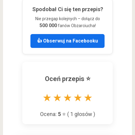
Spodobał Ci się ten przepis?
Nie przegap kolejnych – dołącz do
500 000
fanów Obżarciucha!
👍 Obserwuj na Facebooku
Oceń przepis ⭐
★
★
★
★
★
Ocena:
5
⭐ (
1
głosów )