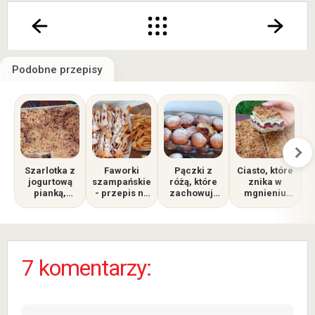
Podobne przepisy
Szarlotka z
Faworki
Pączki z
Ciasto, które
jogurtową
szampańskie
różą, które
znika w
pianką,
- przepis na
zachowują
mgnieniu
najlepsza,
idealną
świeżość i
oka -
jaką do tej
chrupkość
puszystość
przepyszne,
pory piekłam
na dłużej
kruche ze
śliwkami
7 komentarzy: