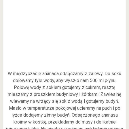
W międzyczasie ananasa odsączamy z zalewy. Do soku
dolewamy tyle wody, aby wyszło nam 500 ml płynu.
Połowę wody z sokiem gotujemy z cukrem, resztę
mieszamy z proszkiem budyniowy i żółtkami. Zawiesinę
wlewamy na wrzący się sok z wodą i gotujemy budyń.
Masło w temperaturze pokojowej ucieramy na puch i po
łyżce dodajemy zimny budyń. Odsączonego ananasa
kroimy w kostkę, przekładamy do masy i delikatnie
mieszamy łyżką. Na ciasto orzechowe wykładamy połowę