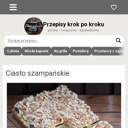
Przepisy krok po kroku
proste • smaczne • sprawdzone
Cukinia
Młoda kapusta
Na grilla
Pomidory
Przetwory z ogórk
Ciasto szampańskie