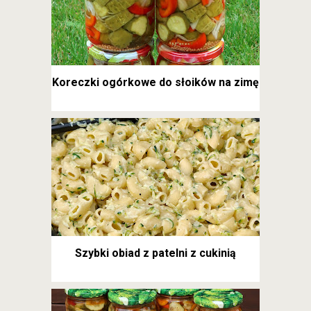
Koreczki ogórkowe do słoików na zimę
Szybki obiad z patelni z cukinią