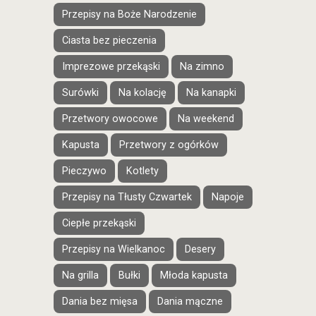
Przepisy na Boże Narodzenie
Ciasta bez pieczenia
Imprezowe przekąski
Na zimno
Surówki
Na kolację
Na kanapki
Przetwory owocowe
Na weekend
Kapusta
Przetwory z ogórków
Pieczywo
Kotlety
Przepisy na Tłusty Czwartek
Napoje
Ciepłe przekąski
Przepisy na Wielkanoc
Desery
Na grilla
Bułki
Młoda kapusta
Dania bez mięsa
Dania mączne