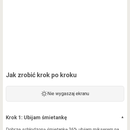
Jak zrobić krok po kroku
Nie wygaszaj ekranu
Krok 1: Ubijam śmietankę
Dobrze schłodzoną śmietankę 36% ubijam mikserem na