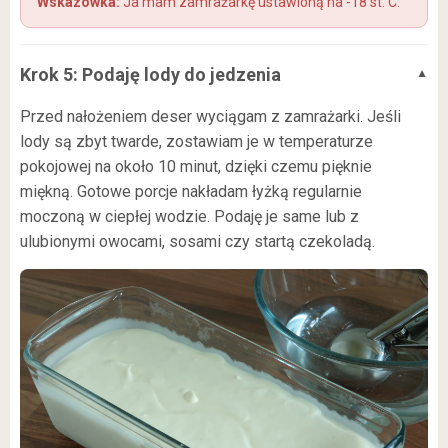
Ja mam zamrażarkę ustawioną na -18 st. C.
Krok 5: Podaję lody do jedzenia
Przed nałożeniem deser wyciągam z zamrażarki. Jeśli
lody są zbyt twarde, zostawiam je w temperaturze
pokojowej na około 10 minut, dzięki czemu pięknie
miękną. Gotowe porcje nakładam łyżką regularnie
moczoną w ciepłej wodzie. Podaję je same lub z
ulubionymi owocami, sosami czy startą czekoladą.