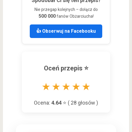
Spodobał Ci się ten przepis?
lub jagody.
lodów), aby masa nie chłonęła zapachów z zamrażarki i
Nie przegap kolejnych – dołącz do
nie pokrywała się szronem. Choć szczerze mówiąc... u
500 000
fanów Obżarciucha!
nas znikają zazwyczaj w 1-2 dni!
👍 Obserwuj na Facebooku
Oceń przepis ⭐
★
★
★
★
★
Ocena:
4.64
⭐ (
28
głosów )