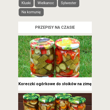
Kluski
Wielkanoc
Sylwester
Na komunię
PRZEPISY NA CZASIE
Koreczki ogórkowe do słoików na zimę