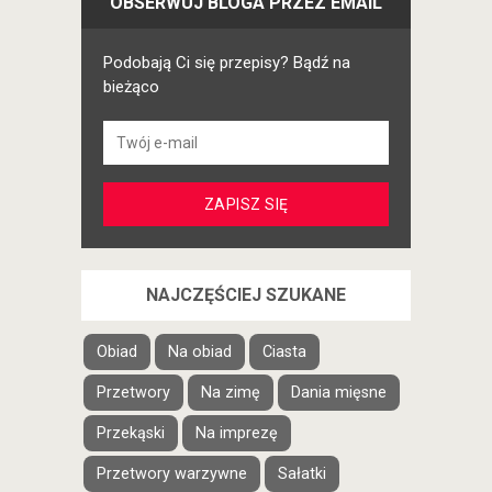
OBSERWUJ BLOGA PRZEZ EMAIL
Podobają Ci się przepisy? Bądź na
bieżąco
NAJCZĘŚCIEJ SZUKANE
Obiad
Na obiad
Ciasta
Przetwory
Na zimę
Dania mięsne
Przekąski
Na imprezę
Przetwory warzywne
Sałatki