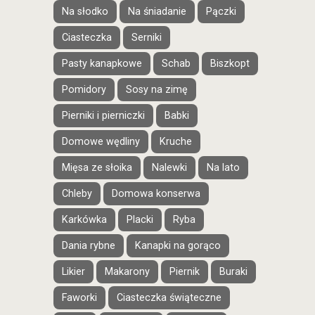
Na słodko
Na śniadanie
Pączki
Ciasteczka
Serniki
Pasty kanapkowe
Schab
Biszkopt
Pomidory
Sosy na zimę
Pierniki i pierniczki
Babki
Domowe wędliny
Kruche
Mięsa ze słoika
Nalewki
Na lato
Chleby
Domowa konserwa
Karkówka
Placki
Ryba
Dania rybne
Kanapki na gorąco
Likier
Makarony
Piernik
Buraki
Faworki
Ciasteczka świąteczne