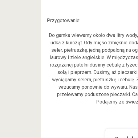
Przygotowanie:
Do garnka wlewamy około dwa litry wody
udka z kurcząt. Gdy mięso zmięknie do
seler, pietruszkę, jedną podpaloną na o
laurowy i ziele angielskie. W międzyczas
rozgrzanej patelni dusimy cebulę z łyże
solą i pieprzem. Dusimy, aż pieczark
wyciągamy selera, pietruszkę i cebulę. 
wrzucamy ponownie do wywaru. Nast
przelewamy poduszone pieczarki. Cał
Podajemy ze śwież