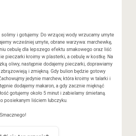
, solimy i gotujemy. Do wrzącej wody wrzucamy umyte
dajemy wcześniej umyte, obrane warzywa: marchewkę,
gniu cebulę dla lepszego efektu smakowego oraz liść
ie pieczarki kroimy w plasterki, a cebulę w kostkę. Na
czką oliwy, następnie dodajemy pieczarki, doprawiamy
i zbrązowieją i zmiękną. Gdy bulion będzie gotowy
Zachowujmy jedynie marchew, która kroimy w talarki i
ępnie dodajemy makaron, a gdy zacznie mięknąć
ość gotujemy około 5 minut i zabielamy śmietaną.
o posiekanym liściem lubczyku.
Smacznego!