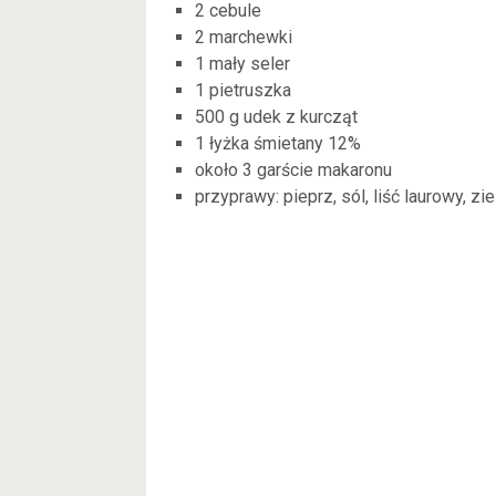
2 cebule
2 marchewki
1 mały seler
1 pietruszka
500 g udek z kurcząt
1 łyżka śmietany 12%
około 3 garście makaronu
przyprawy: pieprz, sól, liść laurowy, zi