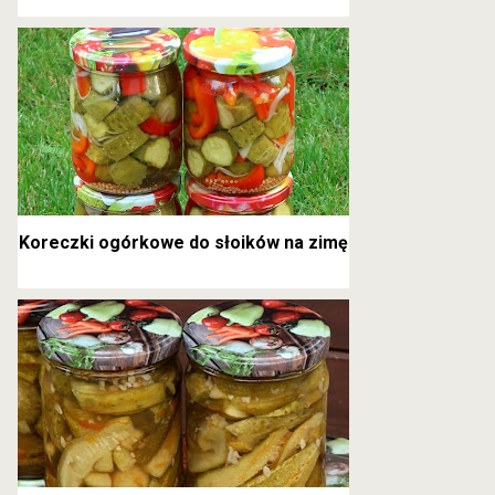
kanapkowe
Koreczki ogórkowe do słoików na zimę