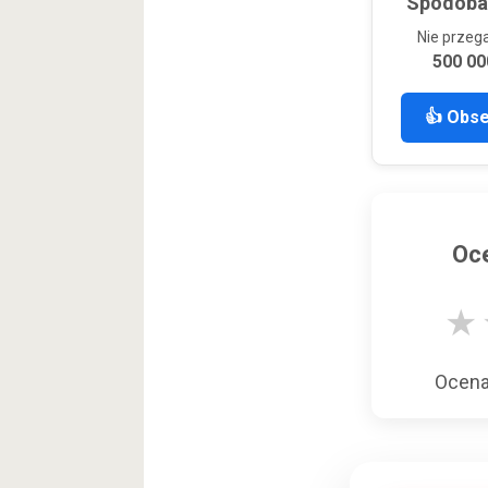
Spodobał
Nie przeg
500 00
👍 Obs
Oce
★
Ocen