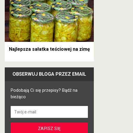
Najlepsza sałatka teściowej na zimę
OBSERWUJ BLOGA PRZEZ EMAIL
Kurczak po
Zupa gołąbkowa -
Karkówka w sosie
meksykańsku
obowiązkowe
z pieczarkami
danie z młodej
Podobają Ci się przepisy? Bądź na
kapusty
bieżąco