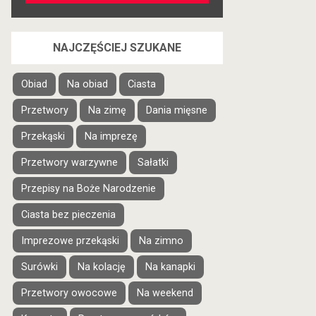
NAJCZĘŚCIEJ SZUKANE
Obiad
Na obiad
Ciasta
Przetwory
Na zimę
Dania mięsne
Przekąski
Na imprezę
Przetwory warzywne
Sałatki
Przepisy na Boże Narodzenie
Ciasta bez pieczenia
Imprezowe przekąski
Na zimno
Surówki
Na kolację
Na kanapki
Przetwory owocowe
Na weekend