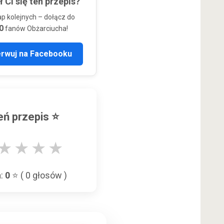
 Ci się ten przepis?
ap kolejnych – dołącz do
0
fanów Obżarciucha!
erwuj na Facebooku
ń przepis ⭐
★
★
★
★
a:
0
⭐ (
0
głosów )