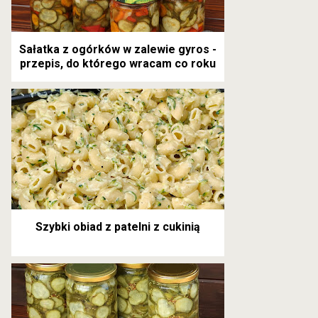
Sałatka z ogórków w zalewie gyros -
przepis, do którego wracam co roku
Szybki obiad z patelni z cukinią