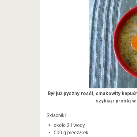
Był już pyszny rosół, smakowity kapuś
szybką i prostą 
Składniki:
około 2 l wody
500 g pieczarek