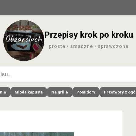
Przepisy krok po kroku
proste • smaczne • sprawdzone
nia
Młoda kapusta
Na grilla
Pomidory
Przetwory z og