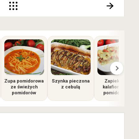
Zupa pomidorowa
Szynka pieczona
Zapiekanka
ze świeżych
z cebulą
kalafiorowa z
pomidorów
pomidorem i
kiełbasą