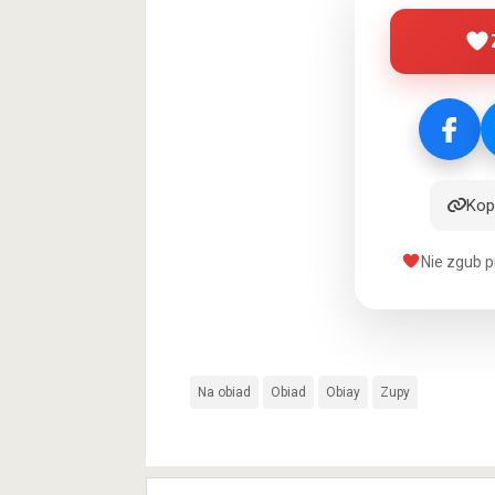
Kopi
Nie zgub p
Na obiad
Obiad
Obiay
Zupy