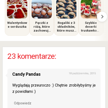
Walentynkow
Pączki z
Rogaliki z 3
Szybkie
e serduszka
różą, które
składników,
deserki
zachowują
które muszę
truskawkowe
P
świeżość i
chować jak
w
puszystość
chcę, żeby
szklankach
p
na dłużej
zostały na
drugi dzień,
bo by zostały
23 komentarze:
zjedzone
Candy Pandas
18 października, 2015
Wyglądają przeuroczo :) Chętnie zrobiłybyśmy je
z powidłami :)
Odpowiedz