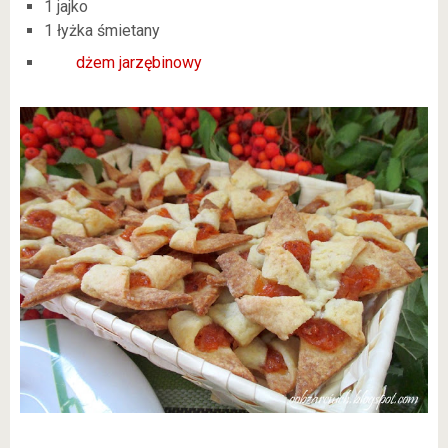
1 jajko
1 łyżka śmietany
dżem jarzębinowy