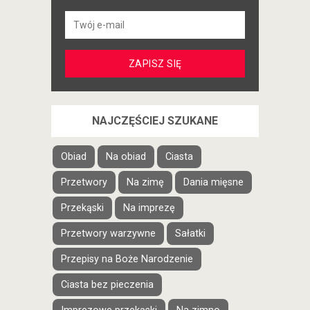
NAJCZĘŚCIEJ SZUKANE
Obiad
Na obiad
Ciasta
Przetwory
Na zimę
Dania mięsne
Przekąski
Na imprezę
Przetwory warzywne
Sałatki
Przepisy na Boże Narodzenie
Ciasta bez pieczenia