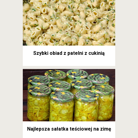
Szybki obiad z patelni z cukinią
Najlepsza sałatka teściowej na zimę