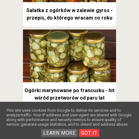
Sałatka z ogórków w zalewie gyros -
przepis, do którego wracam co roku
Ogórki marynowane po francusku - hit
wśród przetworów od paru lat
❤️
This site uses cookies from Google to deliver its services and to
analyze traffic. Your IP address and user-agent are shared with Google
along with performance and security metrics to ensure quality of
service, generate usage statistics, and to detect and address abuse.
LEARN MORE
GOT IT