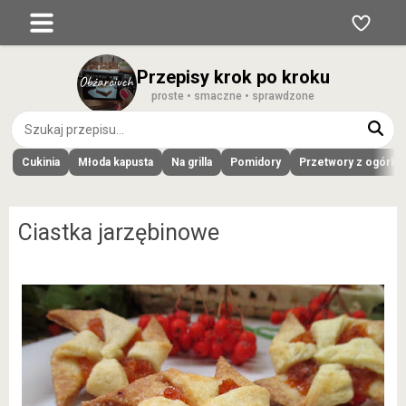
Przepisy krok po kroku
proste • smaczne • sprawdzone
Cukinia
Młoda kapusta
Na grilla
Pomidory
Przetwory z ogórk
Ciastka jarzębinowe