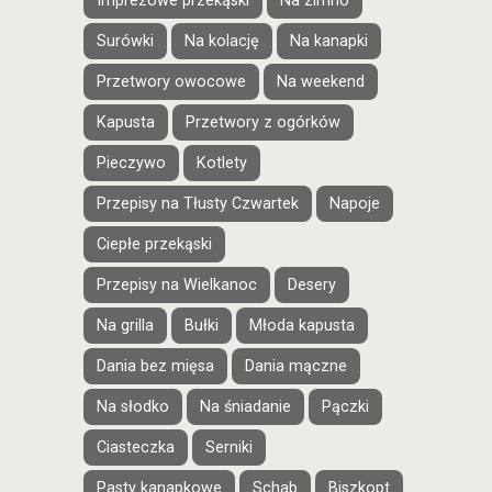
Imprezowe przekąski
Na zimno
Surówki
Na kolację
Na kanapki
Przetwory owocowe
Na weekend
Kapusta
Przetwory z ogórków
Pieczywo
Kotlety
Przepisy na Tłusty Czwartek
Napoje
Ciepłe przekąski
Przepisy na Wielkanoc
Desery
Na grilla
Bułki
Młoda kapusta
Dania bez mięsa
Dania mączne
Na słodko
Na śniadanie
Pączki
Ciasteczka
Serniki
Pasty kanapkowe
Schab
Biszkopt