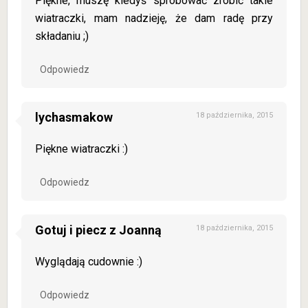
Piękne, muszę kiedyś spróbować zrobić takie
wiatraczki, mam nadzieję, że dam radę przy
składaniu ;)
Odpowiedz
lychasmakow
18 października, 2015
Piękne wiatraczki :)
Odpowiedz
Gotuj i piecz z Joanną
18 października, 2015
Wyglądają cudownie :)
Odpowiedz