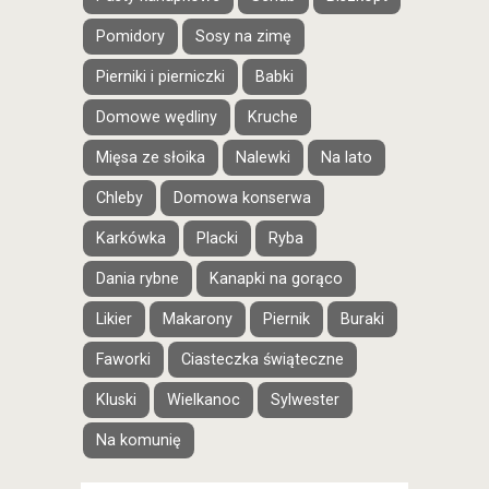
Pomidory
Sosy na zimę
Pierniki i pierniczki
Babki
Domowe wędliny
Kruche
Mięsa ze słoika
Nalewki
Na lato
Chleby
Domowa konserwa
Karkówka
Placki
Ryba
Dania rybne
Kanapki na gorąco
Likier
Makarony
Piernik
Buraki
Faworki
Ciasteczka świąteczne
Kluski
Wielkanoc
Sylwester
Na komunię