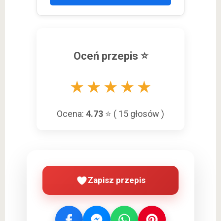
Oceń przepis ⭐
★
★
★
★
★
Ocena:
4.73
⭐ (
15
głosów )
Zapisz przepis