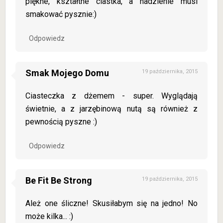
piękne, kształtne ciastka, a nadzienie musi
smakować pysznie:)
Odpowiedz
Smak Mojego Domu
19 października, 2015
Ciasteczka z dżemem - super. Wyglądają
świetnie, a z jarzębinową nutą są również z
pewnością pyszne :)
Odpowiedz
Be Fit Be Strong
19 października, 2015
Ależ one śliczne! Skusiłabym się na jedno! No
może kilka... :)