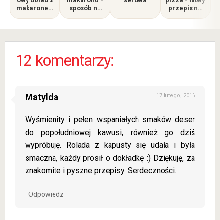
owy obiad z
makaronu -
serowa
pizza - łatwy
makaronem
sposób na
przepis na
- pożywny,
danie z
smaczny
idealny kiedy
resztek
posiłek
j
ogranicza
nas budżet
12 komentarzy:
Matylda
17 lutego, 2016
Wyśmienity i pełen wspaniałych smaków deser
do popołudniowej kawusi, również go dziś
wypróbuję. Rolada z kapusty się udała i była
smaczna, każdy prosił o dokładkę :) Dziękuję, za
znakomite i pyszne przepisy. Serdeczności.
Odpowiedz