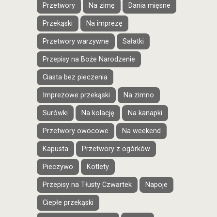
Przetwory
Na zimę
Dania mięsne
Przekąski
Na imprezę
Przetwory warzywne
Sałatki
Przepisy na Boże Narodzenie
Ciasta bez pieczenia
Imprezowe przekąski
Na zimno
Surówki
Na kolację
Na kanapki
Przetwory owocowe
Na weekend
Kapusta
Przetwory z ogórków
Pieczywo
Kotlety
Przepisy na Tłusty Czwartek
Napoje
Ciepłe przekąski