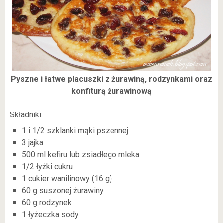
Pyszne i łatwe placuszki z żurawiną, rodzynkami oraz
konfiturą żurawinową
Składniki:
1 i 1/2 szklanki mąki pszennej
3 jajka
500 ml kefiru lub zsiadłego mleka
1/2 łyżki cukru
1 cukier wanilinowy (16 g)
60 g suszonej żurawiny
60 g rodzynek
1 łyżeczka sody