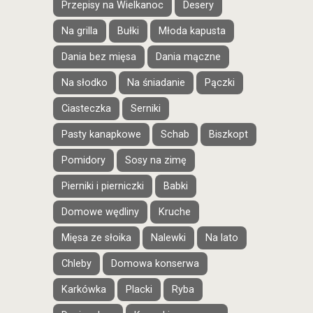
Przepisy na Wielkanoc
Desery
Na grilla
Bułki
Młoda kapusta
Dania bez mięsa
Dania mączne
Na słodko
Na śniadanie
Pączki
Ciasteczka
Serniki
Pasty kanapkowe
Schab
Biszkopt
Pomidory
Sosy na zimę
Pierniki i pierniczki
Babki
Domowe wędliny
Kruche
Mięsa ze słoika
Nalewki
Na lato
Chleby
Domowa konserwa
Karkówka
Placki
Ryba