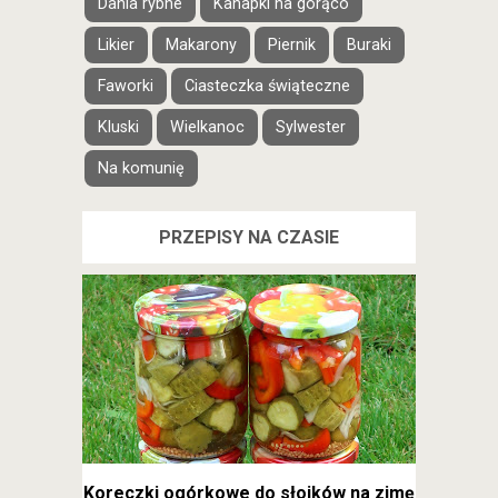
Dania rybne
Kanapki na gorąco
Likier
Makarony
Piernik
Buraki
Faworki
Ciasteczka świąteczne
Kluski
Wielkanoc
Sylwester
Na komunię
PRZEPISY NA CZASIE
Koreczki ogórkowe do słoików na zimę