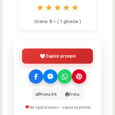
★
★
★
★
★
Ocena:
5
⭐ (
1
głosów )
Zapisz przepis
Kopiuj link
Drukuj
Nie zgub przepisu – zapisz na później