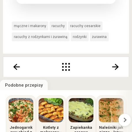
mączne i makarony
racuchy
racuchy cesarskie
racuchy z rodzynkami i żurawiną
rodzynki
żurawina
Podobne przepisy
Jednogarnk
Kotlety z
Zapiekanka
Naleśniki jak