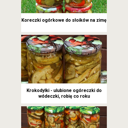
Koreczki ogórkowe do słoików na zimę
Krokodylki - ulubione ogóreczki do
wódeczki, robię co roku