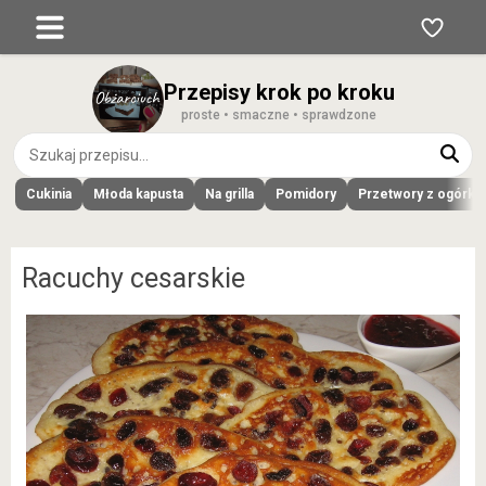
Przepisy krok po kroku
proste • smaczne • sprawdzone
Cukinia
Młoda kapusta
Na grilla
Pomidory
Przetwory z ogórk
Racuchy cesarskie