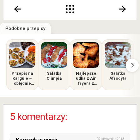
Podobne przepisy
Przepis na
Sałatka
Najlepsze
Sałatka
Kargule –
Olimpia
udka z Air
Afrodyta
obłędnie
fryera z
pyszny i
chrupiącą
szybki obiad
skórką i
z kurczaka!
soczystym
mięsem, w
piekarniku
5 komentarzy:
takich nie
zrobisz
Kurczak w curry
07 stycznia, 2018