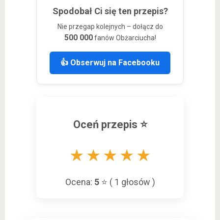
Spodobał Ci się ten przepis?
Nie przegap kolejnych – dołącz do
500 000
fanów Obżarciucha!
👍 Obserwuj na Facebooku
Oceń przepis ⭐
★
★
★
★
★
Ocena:
5
⭐ (
1
głosów )