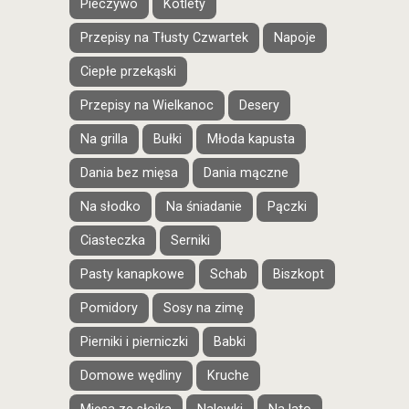
Pieczywo
Kotlety
Przepisy na Tłusty Czwartek
Napoje
Ciepłe przekąski
Przepisy na Wielkanoc
Desery
Na grilla
Bułki
Młoda kapusta
Dania bez mięsa
Dania mączne
Na słodko
Na śniadanie
Pączki
Ciasteczka
Serniki
Pasty kanapkowe
Schab
Biszkopt
Pomidory
Sosy na zimę
Pierniki i pierniczki
Babki
Domowe wędliny
Kruche