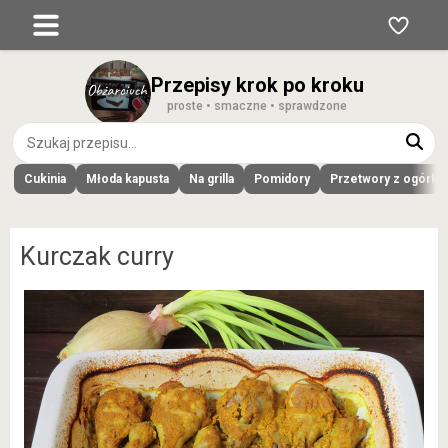
Przepisy krok po kroku
proste • smaczne • sprawdzone
Cukinia
Młoda kapusta
Na grilla
Pomidory
Przetwory z ogórk
Kurczak curry