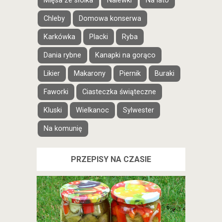
Mięsa ze słoika
Nalewki
Na lato
Chleby
Domowa konserwa
Karkówka
Placki
Ryba
Dania rybne
Kanapki na gorąco
Likier
Makarony
Piernik
Buraki
Faworki
Ciasteczka świąteczne
Kluski
Wielkanoc
Sylwester
Na komunię
PRZEPISY NA CZASIE