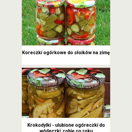
Koreczki ogórkowe do słoików na zimę
Krokodylki - ulubione ogóreczki do
wódeczki, robię co roku