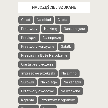
NAJCZĘŚCIEJ SZUKANE
Obiad
Na obiad
Ciasta
Przetwory
Na zimę
Dania mięsne
Przekąski
Na imprezę
Przetwory warzywne
Sałatki
Przepisy na Boże Narodzenie
Ciasta bez pieczenia
Imprezowe przekąski
Na zimno
Surówki
Na kolację
Na kanapki
Przetwory owocowe
Na weekend
Kapusta
Przetwory z ogórków