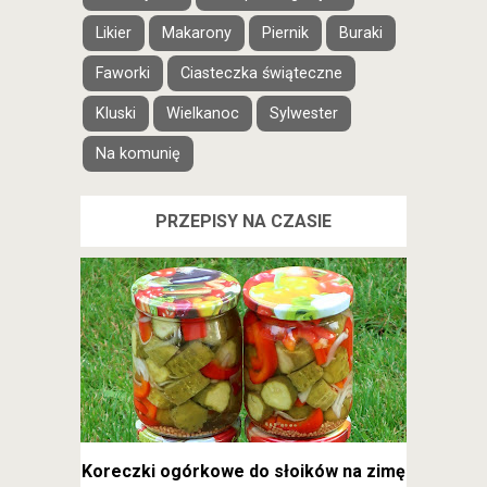
Likier
Makarony
Piernik
Buraki
Faworki
Ciasteczka świąteczne
Kluski
Wielkanoc
Sylwester
Na komunię
PRZEPISY NA CZASIE
Koreczki ogórkowe do słoików na zimę