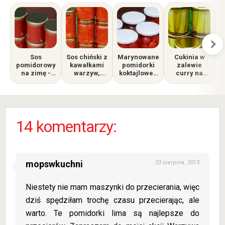
Sos
Sos chiński z
Marynowane
Cukinia w
pomidorowy
kawałkami
pomidorki
zalewie
na zimę -
warzyw,
koktajlowe -
curry na
bez octu,
lepszy jak ze
łatwy
zimę –
u
cukru i
sklepu
przepis na
sprawdzony
pasteryzacji,
nadmiar
przepis do
robię go od
koktajlówek
słoików
lat i zawsze
14 komentarzy:
się udaje
mopswkuchni
23 sierpnia, 2013
Niestety nie mam maszynki do przecierania, więc
dziś spędziłam trochę czasu przecierając, ale
warto. Te pomidorki lima są najlepsze do