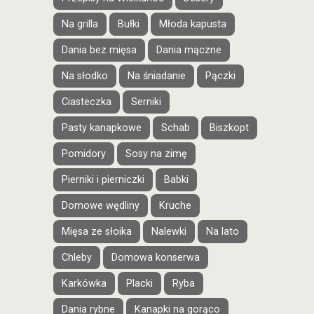
Na grilla
Bułki
Młoda kapusta
Dania bez mięsa
Dania mączne
Na słodko
Na śniadanie
Pączki
Ciasteczka
Serniki
Pasty kanapkowe
Schab
Biszkopt
Pomidory
Sosy na zimę
Pierniki i pierniczki
Babki
Domowe wędliny
Kruche
Mięsa ze słoika
Nalewki
Na lato
Chleby
Domowa konserwa
Karkówka
Placki
Ryba
Dania rybne
Kanapki na gorąco