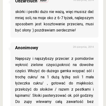
Obżarciuch
18 sierpnia, 2014
skórki i pestki dużo nie ważą, więc musisz dać
mniej soli, na moje oko z 6-7 łyżek, najlepszym
sposobem jest kosztowanie przecieru, musi
być słony :) pozdrawiam serdecznie!
Anonimowy
24 sierpnia, 2014
Najepszy i najszybszy przecier: z pomidorów
wykroić zielone częsci,pokroić na dowolne
części. Włożyć do dużego garnka wsypać sól i
trochę cukru/ na 1 dużą łyżkę soli 1 mała
łyżeczka cukru/ , gotować do miękkości.
przełożyć do słoików / razem z pestkami i
łupinami/. Słoiki pasteryzować ok. pół godziny.
Do zupy wlewamy całą zawartość bez