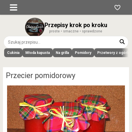
Przepisy krok po kroku
proste • smaczne • sprawdzone
Cukinia
Młoda kapusta
Na grilla
Pomidory
Przetwory z ogórk
Przecier pomidorowy