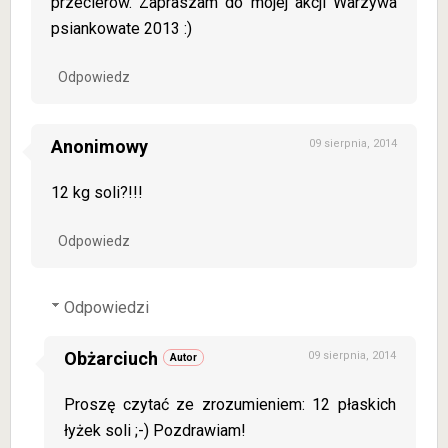
przecierów. Zapraszam do mojej akcji Warzywa
psiankowate 2013 :)
Odpowiedz
Anonimowy
09 sierpnia, 2014
12 kg soli?!!!
Odpowiedz
Odpowiedzi
Obżarciuch
09 sierpnia, 2014
Proszę czytać ze zrozumieniem: 12 płaskich
łyżek soli ;-) Pozdrawiam!