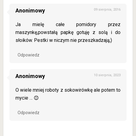
Anonimowy
09 sierpnia, 2016
Ja mielę całe pomidory przez
maszynkę,powstałą papkę gotuję z solą i do
słoików. Pestki w niczym nie przeszkadzają;)
Odpowiedz
Anonimowy
10 sierpnia, 2023
O wiele mniej roboty z sokowirówkę ale potem to
mycie … 😊
Odpowiedz