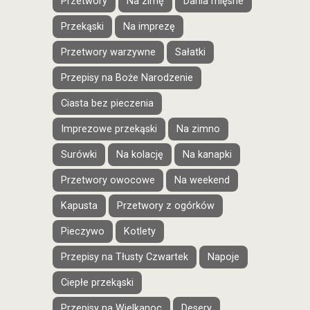
Przetwory
Na zimę
Dania mięsne
Przekąski
Na imprezę
Przetwory warzywne
Sałatki
Przepisy na Boże Narodzenie
Ciasta bez pieczenia
Imprezowe przekąski
Na zimno
Surówki
Na kolację
Na kanapki
Przetwory owocowe
Na weekend
Kapusta
Przetwory z ogórków
Pieczywo
Kotlety
Przepisy na Tłusty Czwartek
Napoje
Ciepłe przekąski
Przepisy na Wielkanoc
Desery