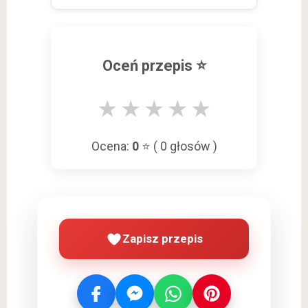
Oceń przepis ⭐
★
★
★
★
★
Ocena:
0
⭐ (
0
głosów )
Zapisz przepis