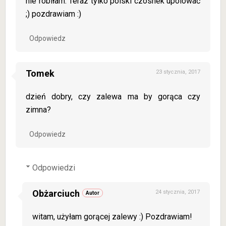
nie robiłam. Teraz tylko polski czosnek upolować
;) pozdrawiam :)
Odpowiedz
Tomek
23 stycznia, 2017
dzień dobry, czy zalewa ma by gorąca czy
zimna?
Odpowiedz
Odpowiedzi
Obżarciuch
24 stycznia, 2017
witam, użyłam gorącej zalewy :) Pozdrawiam!