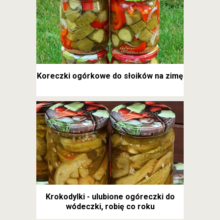
Koreczki ogórkowe do słoików na zimę
Krokodylki - ulubione ogóreczki do
wódeczki, robię co roku