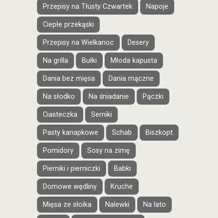
Przepisy na Tłusty Czwartek
Napoje
Ciepłe przekąski
Przepisy na Wielkanoc
Desery
Na grilla
Bułki
Młoda kapusta
Dania bez mięsa
Dania mączne
Na słodko
Na śniadanie
Pączki
Ciasteczka
Serniki
Pasty kanapkowe
Schab
Biszkopt
Pomidory
Sosy na zimę
Pierniki i pierniczki
Babki
Domowe wędliny
Kruche
Mięsa ze słoika
Nalewki
Na lato