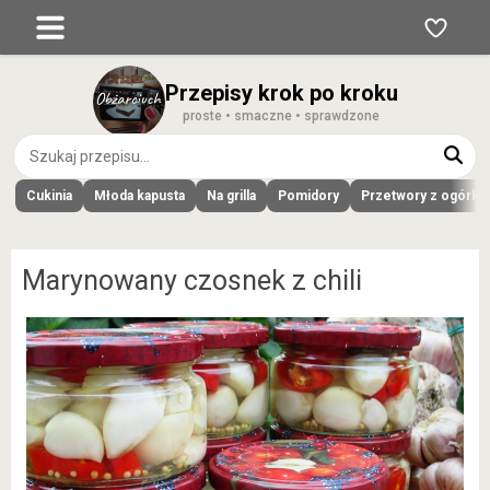
Przepisy krok po kroku
proste • smaczne • sprawdzone
Cukinia
Młoda kapusta
Na grilla
Pomidory
Przetwory z ogórk
Marynowany czosnek z chili