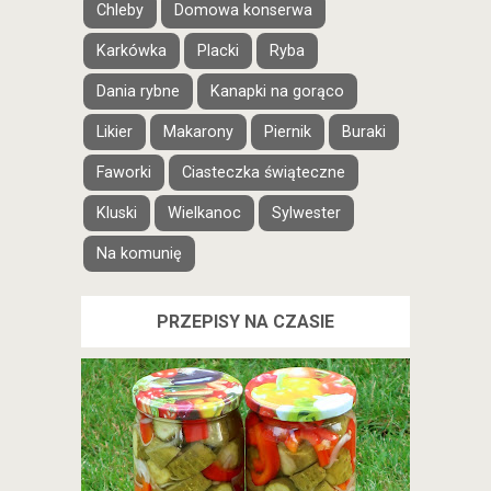
Chleby
Domowa konserwa
Karkówka
Placki
Ryba
Dania rybne
Kanapki na gorąco
Likier
Makarony
Piernik
Buraki
Faworki
Ciasteczka świąteczne
Kluski
Wielkanoc
Sylwester
Na komunię
PRZEPISY NA CZASIE