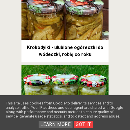
Krokodylki - ulubione ogóreczki do
wódeczki, robię co roku
❤️
This site uses cookies from Google to deliver its services and to
analyze traffic. Your IP address and user-agent are shared with Google
along with performance and security metrics to ensure quality of
service, generate usage statistics, and to detect and address abuse.
Mizeria na zimę w słoikach: Jak zrobić,
LEARN MORE
GOT IT
żeby była chrupiąca?