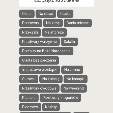
NAJCZĘŚCIEJ SZUKANE
Obiad
Na obiad
Ciasta
Przetwory
Na zimę
Dania mięsne
Przekąski
Na imprezę
Przetwory warzywne
Sałatki
Przepisy na Boże Narodzenie
Ciasta bez pieczenia
Imprezowe przekąski
Na zimno
Surówki
Na kolację
Na kanapki
Przetwory owocowe
Na weekend
Kapusta
Przetwory z ogórków
Pieczywo
Kotlety