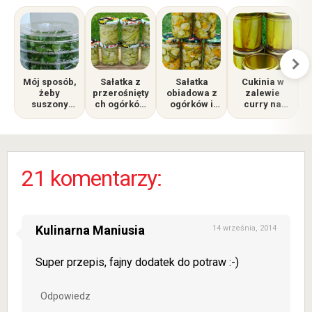
Mój sposób,
Sałatka z
Sałatka
Cukinia w
żeby
przerośnięty
obiadowa z
zalewie
suszony
ch ogórków
ogórków i
curry na
m
lubczyk był
z czosnkiem
marchewki
zimę –
zielony i
i cebulą. Mój
do słoików
sprawdzony
aromatyczny
sprawdzony
na zimę – jak
przepis do
, a nie jak
przepis na
zrobić krok
słoików
siano
zimę
po kroku
21 komentarzy:
Kulinarna Maniusia
14 września, 2014
Super przepis, fajny dodatek do potraw :-)
Odpowiedz