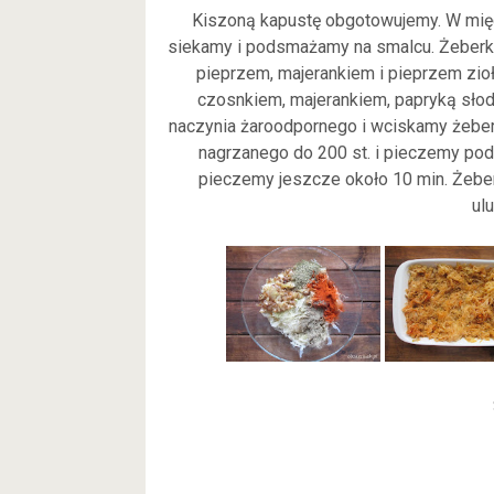
Kiszoną kapustę obgotowujemy. W mię
siekamy i podsmażamy na smalcu. Żeberka
pieprzem, majerankiem i pieprzem zi
czosnkiem, majerankiem, papryką sło
naczynia żaroodpornego i wciskamy żebe
nagrzanego do 200 st. i pieczemy pod
pieczemy jeszcze około 10 min. Żeber
ul