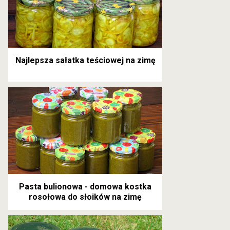
Najlepsza sałatka teściowej na zimę
Pasta bulionowa - domowa kostka
rosołowa do słoików na zimę