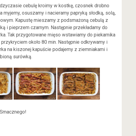
dzyczasie cebulę kroimy w kostkę, czosnek drobno
 myjemy, osuszamy i nacieramy papryką słodką, solą,
ołowym. Kapustę mieszamy z podsmażoną cebulą z
dką i pieprzem czarnym. Następnie przekładamy do
rka. Tak przygotowane mięso wstawiamy do piekarnika
 przykryciem około 80 min. Następnie odkrywamy i
ka na kiszonej kapuście podajemy z ziemniakami i
ubioną surówką.
Smacznego!