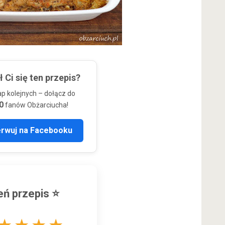
 Ci się ten przepis?
ap kolejnych – dołącz do
0
fanów Obżarciucha!
erwuj na Facebooku
ń przepis ⭐