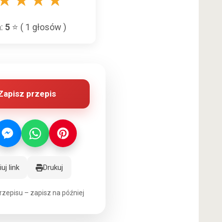
★
★
★
★
a:
5
⭐ (
1
głosów )
Zapisz przepis
uj link
Drukuj
rzepisu – zapisz na później