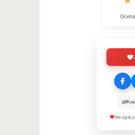
★
Ocen
Kopi
Nie zgub p