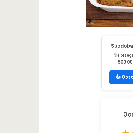
Spodobał
Nie przeg
500 00
👍 Obs
Oce