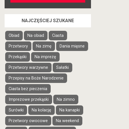
NAJCZĘŚCIEJ SZUKANE
Obiad
Na obiad
Ciasta
Przetwory
Na zimę
Dania mięsne
Przekąski
Na imprezę
Przetwory warzywne
Sałatki
Przepisy na Boże Narodzenie
Ciasta bez pieczenia
Imprezowe przekąski
Na zimno
Surówki
Na kolację
Na kanapki
Przetwory owocowe
Na weekend