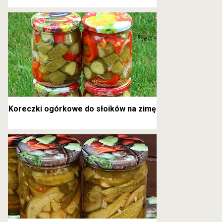
kanapkowe
Koreczki ogórkowe do słoików na zimę