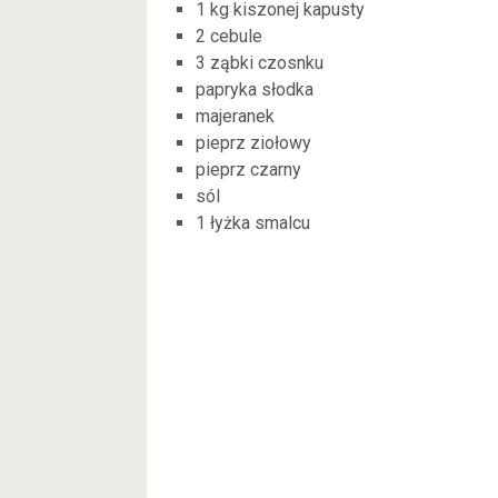
1 kg kiszonej kapusty
2 cebule
3 ząbki czosnku
papryka słodka
majeranek
pieprz ziołowy
pieprz czarny
sól
1 łyżka smalcu