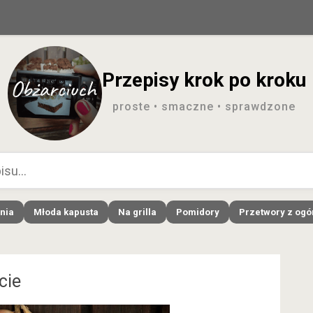
Przepisy krok po kroku
proste • smaczne • sprawdzone
nia
Młoda kapusta
Na grilla
Pomidory
Przetwory z og
cie