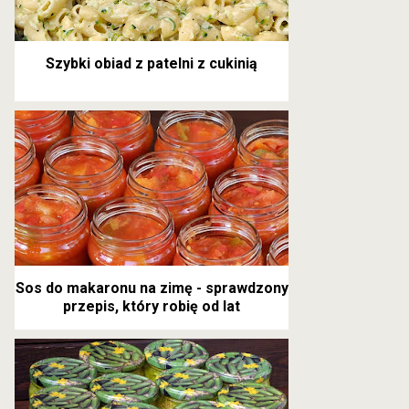
Szybki obiad z patelni z cukinią
Sos do makaronu na zimę - sprawdzony
przepis, który robię od lat