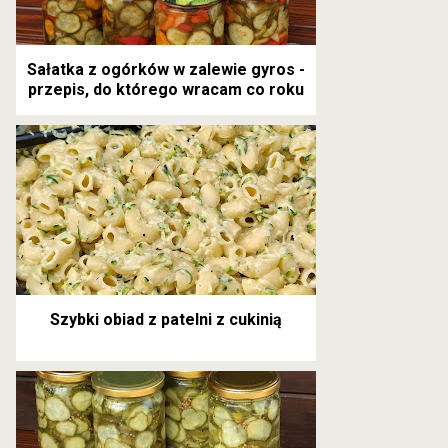
Sałatka z ogórków w zalewie gyros -
przepis, do którego wracam co roku
Szybki obiad z patelni z cukinią