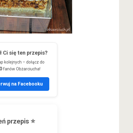
 Ci się ten przepis?
ap kolejnych – dołącz do
0
fanów Obżarciucha!
erwuj na Facebooku
ń przepis ⭐