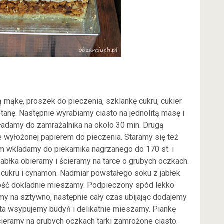
mąkę, proszek do pieczenia, szklankę cukru, cukier
tanę. Następnie wyrabiamy ciasto na jednolitą masę i
ładamy do zamrażalnika na około 30 min. Drugą
 wyłożonej papierem do pieczenia. Staramy się też
m wkładamy do piekarnika nagrzanego do 170 st. i
błka obieramy i ścieramy na tarce o grubych oczkach.
 cukru i cynamon. Nadmiar powstałego soku z jabłek
łość dokładnie mieszamy. Podpieczony spód lekko
amy na sztywno, następnie cały czas ubijając dodajemy
sta wsypujemy budyń i delikatnie mieszamy. Piankę
cieramy na grubych oczkach tarki zamrożone ciasto.