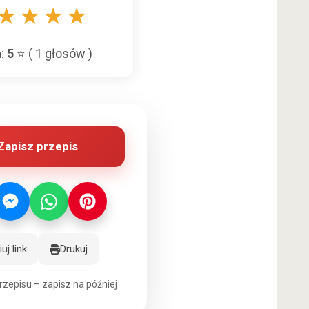
★
★
★
★
a:
5
⭐ (
1
głosów )
Zapisz przepis
uj link
Drukuj
rzepisu – zapisz na później