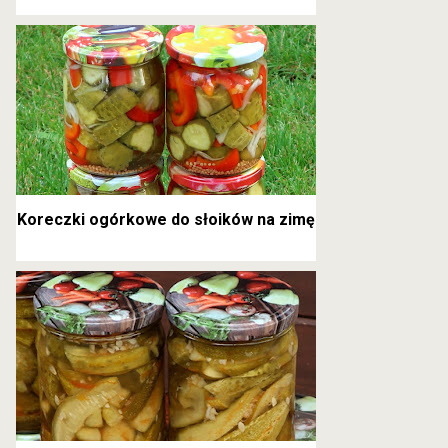
kanapkowe
Koreczki ogórkowe do słoików na zimę