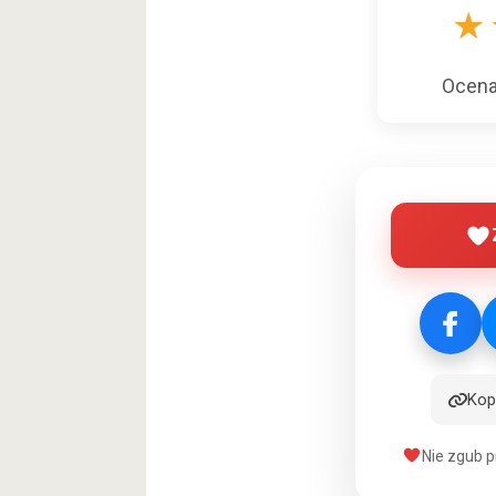
★
Ocen
Kopi
Nie zgub p