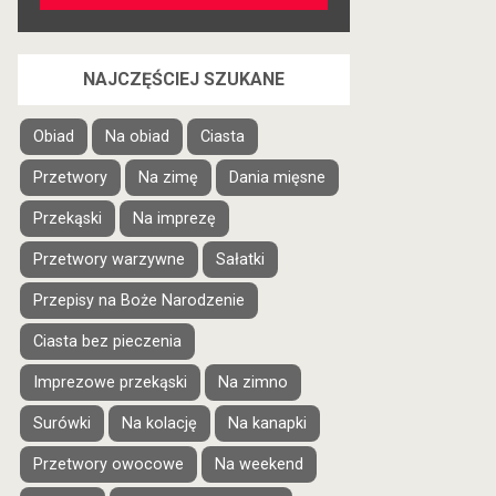
NAJCZĘŚCIEJ SZUKANE
Obiad
Na obiad
Ciasta
Przetwory
Na zimę
Dania mięsne
Przekąski
Na imprezę
Przetwory warzywne
Sałatki
Przepisy na Boże Narodzenie
Ciasta bez pieczenia
Imprezowe przekąski
Na zimno
Surówki
Na kolację
Na kanapki
Przetwory owocowe
Na weekend