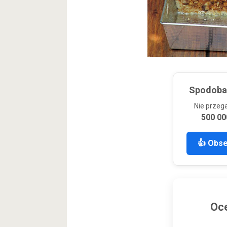
Spodobał
Nie przeg
500 00
👍 Obs
Oce