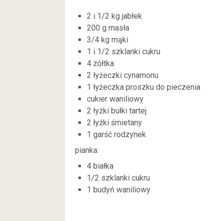
2 i 1/2 kg jabłek
200 g masła
3/4 kg mąki
1 i 1/2 szklanki cukru
4 żółtka
2 łyżeczki cynamonu
1 łyżeczka proszku do pieczenia
cukier waniliowy
2 łyżki bułki tartej
2 łyżki śmietany
1 garść rodzynek
pianka:
4 białka
1/2 szklanki cukru
1 budyń waniliowy