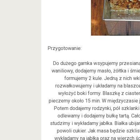
Przygotowanie:
Do dużego garnka wsypujemy przesianą 
waniliowy, dodajemy masło, żółtka i śmie
formujemy 2 kule. Jedną z nich wk
rozwałkowujemy i układamy na blaszce
wyłożyć boki formy. Blaszkę z ciaste
pieczemy około 15 min. W międzyczasie ja
Potem dodajemy rodzynki, pół szklanki
odlewamy i dodajemy bułkę tartą. Ca
studzimy i wykładamy jabłka. Białka ubij
powoli cukier. Jak masa będzie szkli
wykładamy na jabłka oraz na wierzch ś