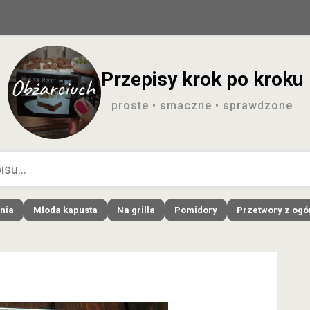
Przepisy krok po kroku
proste • smaczne • sprawdzone
nia
Młoda kapusta
Na grilla
Pomidory
Przetwory z og