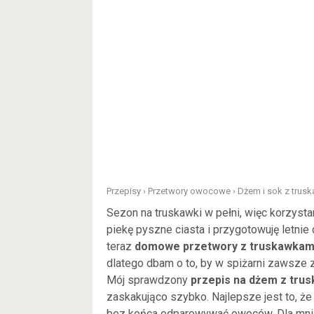
Przepisy
›
Przetwory owocowe
›
Dżem i sok z trus
Sezon na truskawki w pełni, więc korzyst
piekę pyszne ciasta i przygotowuję letnie
teraz
domowe przetwory z truskawkami
dlatego dbam o to, by w spiżarni zawsze 
Mój sprawdzony
przepis na dżem z trus
zaskakująco szybko. Najlepsze jest to, że
bez końca odparowywać owoców. Dla mnie 