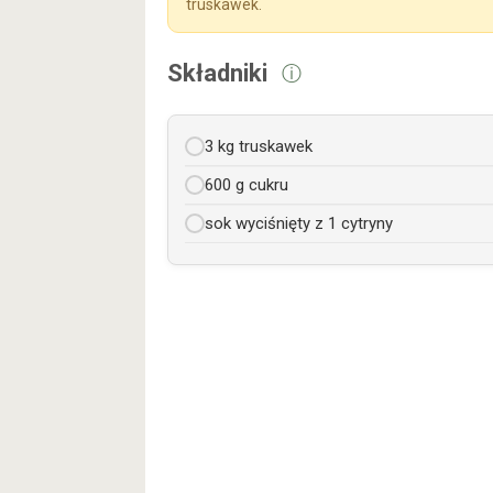
truskawek.
Składniki
ⓘ
3 kg truskawek
600 g cukru
sok wyciśnięty z 1 cytryny