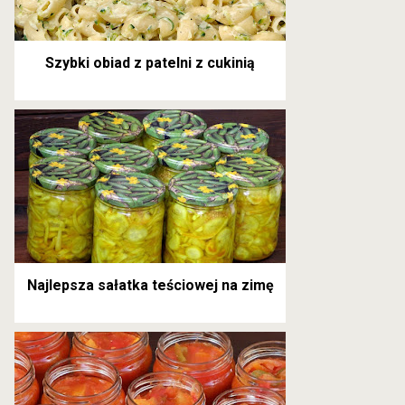
Szybki obiad z patelni z cukinią
Najlepsza sałatka teściowej na zimę