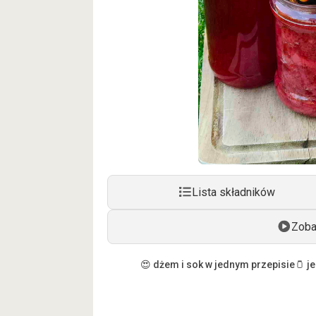
Lista składników
Zoba
😍 dżem i sok w jednym przepisie
🫙 j