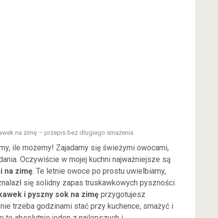
kawek na zimę – przepis bez długiego smażenia
amy, ile możemy! Zajadamy się świeżymi owocami,
 dania. Oczywiście w mojej kuchni najważniejsze są
 na zimę
. Te letnie owoce po prostu uwielbiamy,
znalazł się solidny zapas truskawkowych pyszności.
kawek i pyszny sok na zimę
przygotujesz
 nie trzeba godzinami stać przy kuchence, smażyć i
to absolutnie jeden z najlepszych i