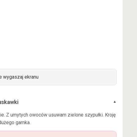
e wygaszaj ekranu
ruskawki
ie. Z umytych owoców usuwam zielone szypułki. Kroję
dużego garnka.