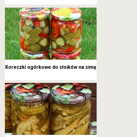
kanapkowe
Koreczki ogórkowe do słoików na zimę