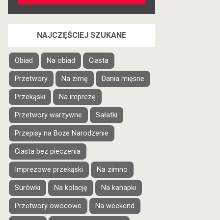
NAJCZĘŚCIEJ SZUKANE
Obiad
Na obiad
Ciasta
Przetwory
Na zimę
Dania mięsne
Przekąski
Na imprezę
Przetwory warzywne
Sałatki
Przepisy na Boże Narodzenie
Ciasta bez pieczenia
Imprezowe przekąski
Na zimno
Surówki
Na kolację
Na kanapki
Przetwory owocowe
Na weekend