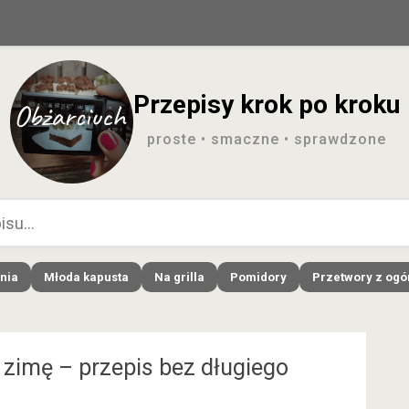
Przepisy krok po kroku
proste • smaczne • sprawdzone
nia
Młoda kapusta
Na grilla
Pomidory
Przetwory z og
 zimę – przepis bez długiego