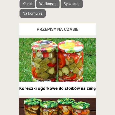
Kluski
Wielkanoc
Sylwester
Na komunię
PRZEPISY NA CZASIE
Koreczki ogórkowe do słoików na zimę