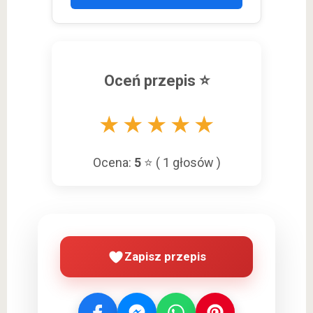
Oceń przepis ⭐
★
★
★
★
★
Ocena:
5
⭐ (
1
głosów )
Zapisz przepis