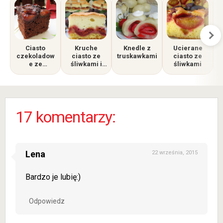
Ciasto
Kruche
Knedle z
Ucierane
C
czekoladow
ciasto ze
truskawkami
ciasto ze
e ze
śliwkami i
śliwkami
śliwkami
pianką
p
17 komentarzy:
Lena
22 września, 2015
Bardzo je lubię:)
Odpowiedz