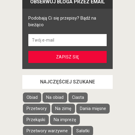
OBSERWUJ BLOGA PRZEZ EMAIL
Podobają Ci się przepisy? Bądź na
bieżąco
NAJCZĘŚCIEJ SZUKANE
Obiad
Na obiad
Ciasta
Przetwory
Na zimę
Dania mięsne
Przekąski
Na imprezę
Przetwory warzywne
Sałatki