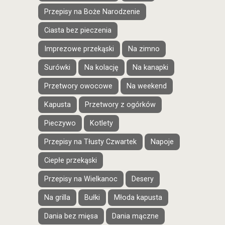
Przepisy na Boże Narodzenie
Ciasta bez pieczenia
Imprezowe przekąski
Na zimno
Surówki
Na kolację
Na kanapki
Przetwory owocowe
Na weekend
Kapusta
Przetwory z ogórków
Pieczywo
Kotlety
Przepisy na Tłusty Czwartek
Napoje
Ciepłe przekąski
Przepisy na Wielkanoc
Desery
Na grilla
Bułki
Młoda kapusta
Dania bez mięsa
Dania mączne