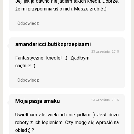
Jej, jak ja dawno nie jadłam takich knedli. Dobrze,
że mi przypomniałaś o nich. Musze zrobić :)
Odpowiedz
amandaricci.butikzprzepisami
23 września, 2015
Fantastyczne knedle! :) Zjadłbym
chętnie! :)
Odpowiedz
Moja pasja smaku
23 września, 2015
Uwielbiam ale wieki ich nie jadłam :) Jest dużo
roboty z ich lepieniem. Czy mogę się wprosić na
obiad ;) ?