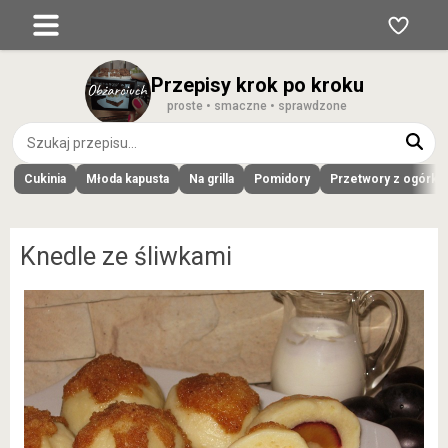
Przepisy krok po kroku
proste • smaczne • sprawdzone
Cukinia
Młoda kapusta
Na grilla
Pomidory
Przetwory z ogórk
Knedle ze śliwkami