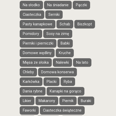
Na słodko
Na śniadanie
Pączki
Ciasteczka
Serniki
Pasty kanapkowe
Schab
Biszkopt
Pomidory
Sosy na zimę
Pierniki i pierniczki
Babki
Domowe wędliny
Kruche
Mięsa ze słoika
Nalewki
Na lato
Chleby
Domowa konserwa
Karkówka
Placki
Ryba
Dania rybne
Kanapki na gorąco
Likier
Makarony
Piernik
Buraki
Faworki
Ciasteczka świąteczne