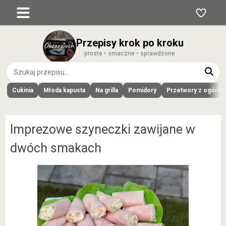
Przepisy krok po kroku
proste • smaczne • sprawdzone
Cukinia
Młoda kapusta
Na grilla
Pomidory
Przetwory z ogórk
Imprezowe szyneczki zawijane w
dwóch smakach