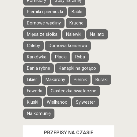
Pomidory
Sosy na zimę
Pierniki i pierniczki
Babki
Domowe wędliny
Kruche
Mięsa ze słoika
Nalewki
Na lato
Chleby
Domowa konserwa
Karkówka
Placki
Ryba
Dania rybne
Kanapki na gorąco
Likier
Makarony
Piernik
Buraki
Faworki
Ciasteczka świąteczne
Kluski
Wielkanoc
Sylwester
Na komunię
PRZEPISY NA CZASIE