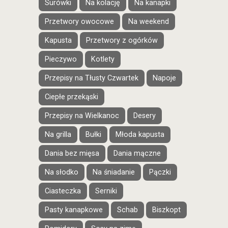
Surówki
Na kolację
Na kanapki
Przetwory owocowe
Na weekend
Kapusta
Przetwory z ogórków
Pieczywo
Kotlety
Przepisy na Tłusty Czwartek
Napoje
Ciepłe przekąski
Przepisy na Wielkanoc
Desery
Na grilla
Bułki
Młoda kapusta
Dania bez mięsa
Dania mączne
Na słodko
Na śniadanie
Pączki
Ciasteczka
Serniki
Pasty kanapkowe
Schab
Biszkopt