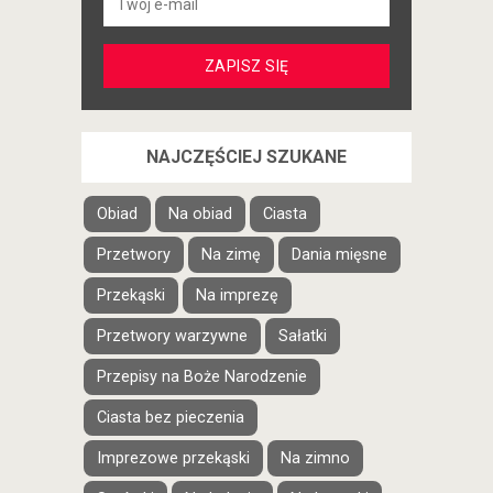
NAJCZĘŚCIEJ SZUKANE
Obiad
Na obiad
Ciasta
Przetwory
Na zimę
Dania mięsne
Przekąski
Na imprezę
Przetwory warzywne
Sałatki
Przepisy na Boże Narodzenie
Ciasta bez pieczenia
Imprezowe przekąski
Na zimno