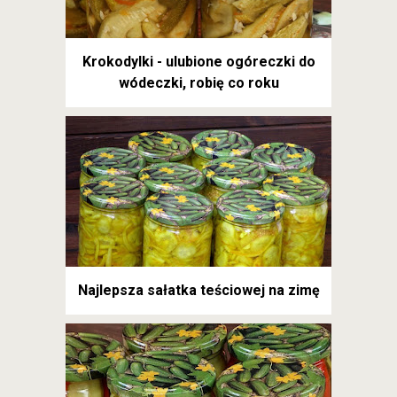
Krokodylki - ulubione ogóreczki do
wódeczki, robię co roku
Najlepsza sałatka teściowej na zimę